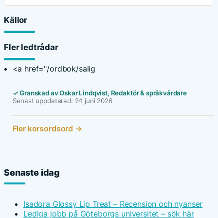
Källor
Fler ledtrådar
<a href="/ordbok/salig
✓ Granskad av Oskar Lindqvist, Redaktör & språkvårdare
Senast uppdaterad: 24 juni 2026
Fler korsordsord →
Senaste idag
Isadora Glossy Lip Treat – Recension och nyanser
Lediga jobb på Göteborgs universitet – sök här