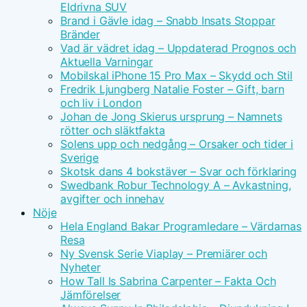
Eldrivna SUV
Brand i Gävle idag – Snabb Insats Stoppar
Bränder
Vad är vädret idag – Uppdaterad Prognos och
Aktuella Varningar
Mobilskal iPhone 15 Pro Max – Skydd och Stil
Fredrik Ljungberg Natalie Foster – Gift, barn
och liv i London
Johan de Jong Skierus ursprung – Namnets
rötter och släktfakta
Solens upp och nedgång – Orsaker och tider i
Sverige
Skotsk dans 4 bokstäver – Svar och förklaring
Swedbank Robur Technology A – Avkastning,
avgifter och innehav
Nöje
Hela England Bakar Programledare – Värdarnas
Resa
Ny Svensk Serie Viaplay – Premiärer och
Nyheter
How Tall Is Sabrina Carpenter – Fakta Och
Jämförelser