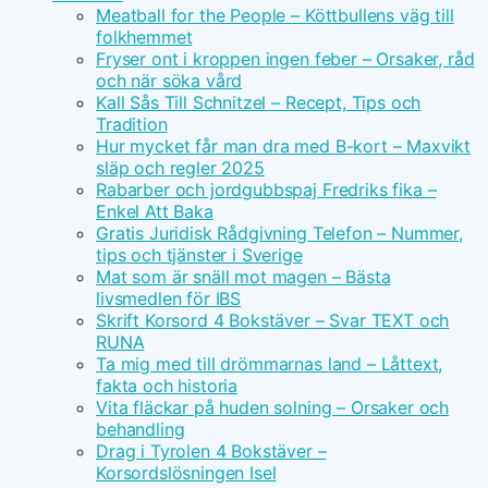
Meatball for the People – Köttbullens väg till
folkhemmet
Fryser ont i kroppen ingen feber – Orsaker, råd
och när söka vård
Kall Sås Till Schnitzel – Recept, Tips och
Tradition
Hur mycket får man dra med B-kort – Maxvikt
släp och regler 2025
Rabarber och jordgubbspaj Fredriks fika –
Enkel Att Baka
Gratis Juridisk Rådgivning Telefon – Nummer,
tips och tjänster i Sverige
Mat som är snäll mot magen – Bästa
livsmedlen för IBS
Skrift Korsord 4 Bokstäver – Svar TEXT och
RUNA
Ta mig med till drömmarnas land – Låttext,
fakta och historia
Vita fläckar på huden solning – Orsaker och
behandling
Drag i Tyrolen 4 Bokstäver –
Korsordslösningen Isel