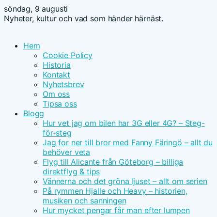
söndag, 9 augusti
Nyheter, kultur och vad som händer härnäst.
Hem
Cookie Policy
Historia
Kontakt
Nyhetsbrev
Om oss
Tipsa oss
Blogg
Hur vet jag om bilen har 3G eller 4G? – Steg-
för-steg
Jag for ner till bror med Fanny Färingö – allt du
behöver veta
Flyg till Alicante från Göteborg – billiga
direktflyg & tips
Vännerna och det gröna ljuset – allt om serien
På rymmen Hjalle och Heavy – historien,
musiken och sanningen
Hur mycket pengar får man efter lumpen