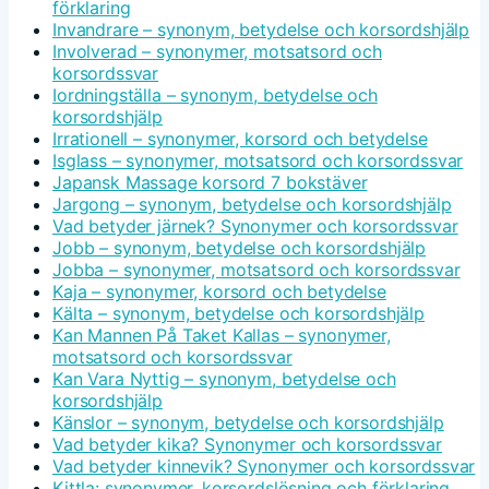
förklaring
Invandrare – synonym, betydelse och korsordshjälp
Involverad – synonymer, motsatsord och
korsordssvar
Iordningställa – synonym, betydelse och
korsordshjälp
Irrationell – synonymer, korsord och betydelse
Isglass – synonymer, motsatsord och korsordssvar
Japansk Massage korsord 7 bokstäver
Jargong – synonym, betydelse och korsordshjälp
Vad betyder järnek? Synonymer och korsordssvar
Jobb – synonym, betydelse och korsordshjälp
Jobba – synonymer, motsatsord och korsordssvar
Kaja – synonymer, korsord och betydelse
Kälta – synonym, betydelse och korsordshjälp
Kan Mannen På Taket Kallas – synonymer,
motsatsord och korsordssvar
Kan Vara Nyttig – synonym, betydelse och
korsordshjälp
Känslor – synonym, betydelse och korsordshjälp
Vad betyder kika? Synonymer och korsordssvar
Vad betyder kinnevik? Synonymer och korsordssvar
Kittla: synonymer, korsordslösning och förklaring