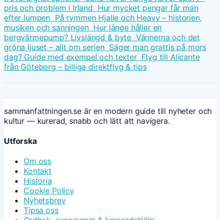
pris och problem i Irland
Hur mycket pengar får man
efter lumpen
På rymmen Hjalle och Heavy – historien,
musiken och sanningen
Hur länge håller en
bergvärmepump? Livslängd & byte
Vännerna och det
gröna ljuset – allt om serien
Säger man grattis på mors
dag? Guide med exempel och texter
Flyg till Alicante
från Göteborg – billiga direktflyg & tips
sammanfattningen.se är en modern guide till nyheter och
kultur — kurerad, snabb och lätt att navigera.
Utforska
Om oss
Kontakt
Historia
Cookie Policy
Nyhetsbrev
Tipsa oss