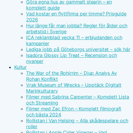
Göra egna ljus av gammalt stearin – en
komplett guide
Vad kostar en flyttfirma per timme? Prisguide
2026
Hur länge får man jobba? Regler för ålder och
arbetstid i Sverige
ICA reklamblad vecka 11 – erbjudanden och
kampanjer
Lediga jobb på Göteborgs universitet – sök här
Isadora Glossy Lip Treat – Recension och
nyanser
Kultur
The War of the Rohirrim – Djup Analys Av
Rohan Konflikt
Vrak Museum of Wrecks – Upptäck Digitalt
Marinkulturarv
Filmer med Sabrina Carpenter – Komplett Lista
och Streaming
Filmer med Zac Efron – Komplett filmografi
och bästa 2024
Rollistan i Van Helsing – Alla skådespelare och
roller
Rollistan i Apple Cider Vinegar – Vad