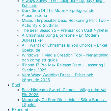
Always Sunny In Philadelphia – Djupdykning I
Kultserie
Dark Side Of The Moon – Epokgörande
Albumhistoria
Mission Impossible Dead Reckoning Part Two –
Actionfylld Slutfinal
The Bear Season 5 – Premiär och Cast Nyheter
A Christmas Song Björnzone – En Modern
Julklassiker
All I Want For Christmas Is You Chords – Enkel
Spelguide
Windows 11 Media Creation Tool – Nerladdning
och komplett guide
iPhone 17 Pro Max Release Date – Lansering i
Sverige 2025
Vera Wang Wedding Dress – Priser och
köpguide 2025
Spel
Best Nintendo Switch Games – Välgrundat Val
För 2025
Monopoly Go Free Dice Links – Säkra Bonusar
i Spelet
Ekonomi