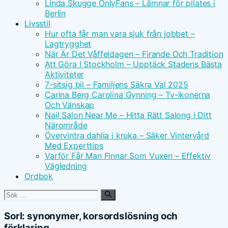
Linda Skugge OnlyFans – Lämnar för pilates i
Berlin
Livsstil
Hur ofta får man vara sjuk från jobbet –
Lagtrygghet
När Är Det Våffeldagen – Firande Och Tradition
Att Göra I Stockholm – Upptäck Stadens Bästa
Aktiviteter
7-sitsig bil – Familjens Säkra Val 2025
Carina Berg Carolina Gynning – Tv-ikonerna
Och Vänskap
Nail Salon Near Me – Hitta Rätt Salong i Ditt
Närområde
Övervintra dahlia i kruka – Säker Vintervård
Med Experttips
Varför Får Man Finnar Som Vuxen – Effektiv
Vägledning
Ordbok
Sök
efter:
Sorl: synonymer, korsordslösning och
förklaring