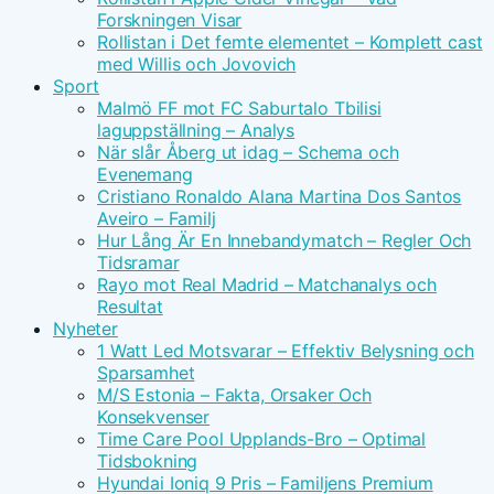
Forskningen Visar
Rollistan i Det femte elementet – Komplett cast
med Willis och Jovovich
Sport
Malmö FF mot FC Saburtalo Tbilisi
laguppställning – Analys
När slår Åberg ut idag – Schema och
Evenemang
Cristiano Ronaldo Alana Martina Dos Santos
Aveiro – Familj
Hur Lång Är En Innebandymatch – Regler Och
Tidsramar
Rayo mot Real Madrid – Matchanalys och
Resultat
Nyheter
1 Watt Led Motsvarar – Effektiv Belysning och
Sparsamhet
M/S Estonia – Fakta, Orsaker Och
Konsekvenser
Time Care Pool Upplands-Bro – Optimal
Tidsbokning
Hyundai Ioniq 9 Pris – Familjens Premium