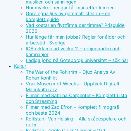
musiken och sanningen
Hur mycket pengar får man efter lumpen
Göra egna ljus av gammalt stearin – en
komplett guide
Vad kostar en flyttfirma per timme? Prisguide
2026
Hur länge får man jobba? Regler för ålder och
arbetstid i Sverige
ICA reklamblad vecka 11 – erbjudanden och
kampanjer
Lediga jobb på Göteborgs universitet – sök här
Kultur
The War of the Rohirrim – Djup Analys Av
Rohan Konflikt
Vrak Museum of Wrecks – Upptäck Digitalt
Marinkulturarv
Filmer med Sabrina Carpenter – Komplett Lista
och Streaming
Filmer med Zac Efron – Komplett filmografi
och bästa 2024
Rollistan i Van Helsing – Alla skådespelare och
roller
Rollistan i Apple Cider Vinegar – Vad