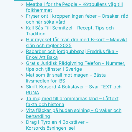
Meatball for the People – Köttbullens väg till
folkhemmet
Fryser ont i kroppen ingen feber – Orsaker, råd
och när söka vård
Kall Sås Till Schnitzel – Recept, Tips och
Tradition
Hur mycket får man dra med B-kort – Maxvikt
släp och regler 2025
Rabarber och jordgubbspaj Fredriks fika –
Enkel Att Baka
Gratis Juridisk Rådgivning Telefon – Nummer,
tips och tjänster i Sverige
Mat som är snäll mot magen – Bästa
livsmedlen för IBS
Skrift Korsord 4 Bokstäver – Svar TEXT och
RUNA
Ta mig med till drömmarnas land – Låttext,
fakta och historia
Vita fläckar på huden solning – Orsaker och
behandling
Drag i Tyrolen 4 Bokstäver –
Korsordslösningen Isel