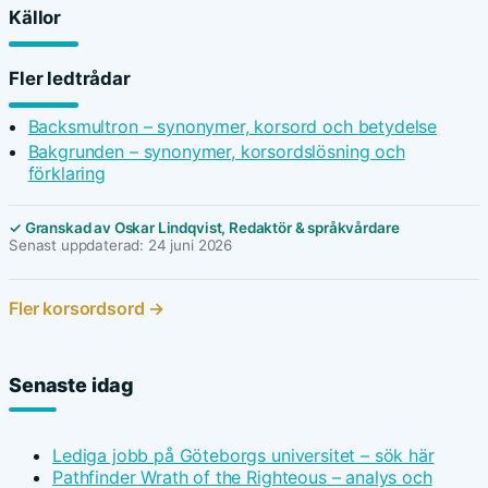
Källor
Fler ledtrådar
Backsmultron – synonymer, korsord och betydelse
Bakgrunden – synonymer, korsordslösning och
förklaring
✓ Granskad av Oskar Lindqvist, Redaktör & språkvårdare
Senast uppdaterad: 24 juni 2026
Fler korsordsord →
Senaste idag
Lediga jobb på Göteborgs universitet – sök här
Pathfinder Wrath of the Righteous – analys och