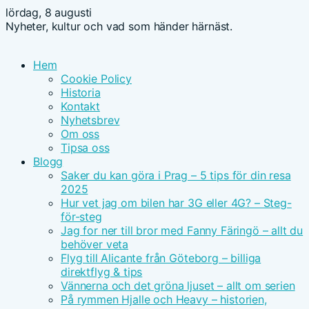
lördag, 8 augusti
Nyheter, kultur och vad som händer härnäst.
Hem
Cookie Policy
Historia
Kontakt
Nyhetsbrev
Om oss
Tipsa oss
Blogg
Saker du kan göra i Prag – 5 tips för din resa
2025
Hur vet jag om bilen har 3G eller 4G? – Steg-
för-steg
Jag for ner till bror med Fanny Färingö – allt du
behöver veta
Flyg till Alicante från Göteborg – billiga
direktflyg & tips
Vännerna och det gröna ljuset – allt om serien
På rymmen Hjalle och Heavy – historien,