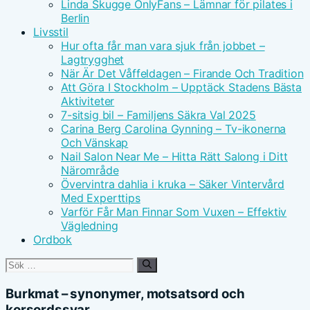
Linda Skugge OnlyFans – Lämnar för pilates i
Berlin
Livsstil
Hur ofta får man vara sjuk från jobbet –
Lagtrygghet
När Är Det Våffeldagen – Firande Och Tradition
Att Göra I Stockholm – Upptäck Stadens Bästa
Aktiviteter
7-sitsig bil – Familjens Säkra Val 2025
Carina Berg Carolina Gynning – Tv-ikonerna
Och Vänskap
Nail Salon Near Me – Hitta Rätt Salong i Ditt
Närområde
Övervintra dahlia i kruka – Säker Vintervård
Med Experttips
Varför Får Man Finnar Som Vuxen – Effektiv
Vägledning
Ordbok
Sök
efter:
Burkmat – synonymer, motsatsord och
korsordssvar