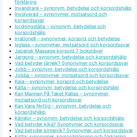
förklaring
Invandrare – synonym, betydelse och korsordshjälp
Involverad – synonymer, motsatsord och
korsordssvar
Iordningställa – synonym, betydelse och
korsordshjälp
Irrationell – synonymer, korsord och betydelse
Isglass – synonymer, motsatsord och korsordssvar
Japansk Massage korsord 7 bokstäver
Jargong – synonym, betydelse och korsordshjälp
Vad betyder järnek? Synonymer och korsordssvar
Jobb – synonym, betydelse och korsordshjälp
Jobba – synonymer, motsatsord och korsordssvar
Kaja – synonymer, korsord och betydelse
Kälta – synonym, betydelse och korsordshjälp
Kan Mannen På Taket Kallas – synonymer,
motsatsord och korsordssvar
Kan Vara Nyttig – synonym, betydelse och
korsordshjälp
Känslor – synonym, betydelse och korsordshjälp
Vad betyder kika? Synonymer och korsordssvar
Vad betyder kinnevik? Synonymer och korsordssvar
Kittla: synonymer, korsordslösning och förklaring