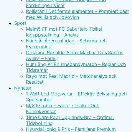
Forskningen Visar
Rollistan i Det femte elementet – Komplett cast
med Willis och Jovovich
Sport
Malmö FF mot FC Saburtalo Tbilisi
laguppställning – Analys
När slår Åberg ut idag – Schema och
Evenemang
Cristiano Ronaldo Alana Martina Dos Santos
Aveiro – Familj
Hur Lång Är En Innebandymatch – Regler Och
Tidsramar
Rayo mot Real Madrid – Matchanalys och
Resultat
Nyheter
1 Watt Led Motsvarar – Effektiv Belysning och
Sparsamhet
M/S Estonia – Fakta, Orsaker Och
Konsekvenser
Time Care Pool Upplands-Bro – Optimal
Tidsbokning
Hyundai Ioniq 9 Pris – Familjens Premium