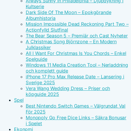
Always Sunny In Philadelphia – Djupdykning I
Kultserie
Dark Side Of The Moon – Epokgörande
Albumhistoria
Mission Impossible Dead Reckoning Part Two –
Actionfylld Slutfinal
The Bear Season 5 – Premiär och Cast Nyheter
A Christmas Song Björnzone – En Modern
Julklassiker
All I Want For Christmas Is You Chords – Enkel
Spelguide
Windows 11 Media Creation Tool – Nerladdning
och komplett guide
iPhone 17 Pro Max Release Date – Lansering i
Sverige 2025
Vera Wang Wedding Dress – Priser och
köpguide 2025
Spel
Best Nintendo Switch Games – Välgrundat Val
För 2025
Monopoly Go Free Dice Links – Säkra Bonusar
i Spelet
Ekonomi