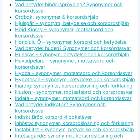
Vad betyder hindersprövning? Synonymer och
korsordssvar
Ordbok, synonymer & korsordshjälp
Hjulspår – synonym, betydelse och korsordshjälp
Höjd Kinsey – synonymer, motsatsord och
korsordssvar
Honolulu Ö – synonymer, korsord och betydelse
Vad betyder huden? Synonymer och korsordssvar
Hundras – synonym, betydelse och korsordshjälp
Huvudpelare – synonymer, motsatsord och
korsordssvar
Hydda – synonymer, motsatsord och korsordssvar
Hypotesen – synonym, betydelse och korsordshjälp
Ihärdig: synonymer, korsordslösning och förklaring
Illusion – synonymer, motsatsord och korsordssvar
Indata – synonymer, motsatsord och korsordssvar
Vad betyder indikator? Synonymer och
korsordssvar
Indiskt Bröd korsord 4 bokstäver
Inhösta: synonymer, korsordslösning och förklaring
Instabilitet – synonym, betydelse och korsordshjälp
Intetsägande: synonymer, korsordslösning och