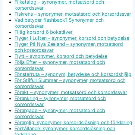
Filkatalog – synonymer, motsatsord och
korsordssvar
Fiskrens – synonymer, motsatsord och korsordssvar
Vad betyder flashback? Synonymer och
korsordssvar
Flitig korsord 6 bokstäver
Flyger I Luften – synonymer, korsord och betydelse
Flyger På Nya Zeeland – synonymer, motsatsord
och korsordssvar
Flytt – synonymer, korsord och betydelse
Följa Efter – synonymer, motsatsord och
korsordssvar
Fönsterruta – synonym, betydelse och korsordshjälp
För Stilfull Slummer – synonymer, motsatsord och
korsordssvar
Förakt – synonymer, motsatsord och korsordssvar
Förankring – synonymer, motsatsord och
korsordssvar
Förargade – synonymer, motsatsord och
korsordssvar
Förarglig: synonymer, korsordslösning och förklaring
Förhållande: synonymer, korsordslösning och
förklaring