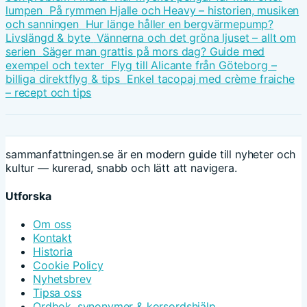
lumpen
På rymmen Hjalle och Heavy – historien, musiken
och sanningen
Hur länge håller en bergvärmepump?
Livslängd & byte
Vännerna och det gröna ljuset – allt om
serien
Säger man grattis på mors dag? Guide med
exempel och texter
Flyg till Alicante från Göteborg –
billiga direktflyg & tips
Enkel tacopaj med crème fraiche
– recept och tips
sammanfattningen.se är en modern guide till nyheter och
kultur — kurerad, snabb och lätt att navigera.
Utforska
Om oss
Kontakt
Historia
Cookie Policy
Nyhetsbrev
Tipsa oss
Ordbok, synonymer & korsordshjälp