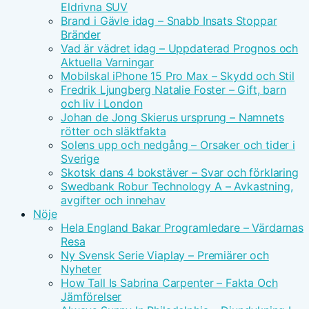
Eldrivna SUV
Brand i Gävle idag – Snabb Insats Stoppar
Bränder
Vad är vädret idag – Uppdaterad Prognos och
Aktuella Varningar
Mobilskal iPhone 15 Pro Max – Skydd och Stil
Fredrik Ljungberg Natalie Foster – Gift, barn
och liv i London
Johan de Jong Skierus ursprung – Namnets
rötter och släktfakta
Solens upp och nedgång – Orsaker och tider i
Sverige
Skotsk dans 4 bokstäver – Svar och förklaring
Swedbank Robur Technology A – Avkastning,
avgifter och innehav
Nöje
Hela England Bakar Programledare – Värdarnas
Resa
Ny Svensk Serie Viaplay – Premiärer och
Nyheter
How Tall Is Sabrina Carpenter – Fakta Och
Jämförelser