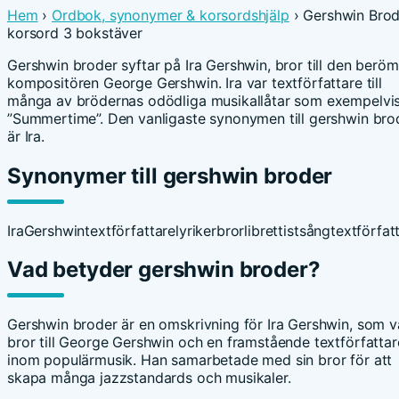
Hem
›
Ordbok, synonymer & korsordshjälp
› Gershwin Brod
korsord 3 bokstäver
Gershwin broder syftar på Ira Gershwin, bror till den berö
kompositören George Gershwin. Ira var textförfattare till
många av brödernas odödliga musikallåtar som exempelvi
”Summertime”. Den vanligaste synonymen till gershwin bro
är Ira.
Synonymer till gershwin broder
Ira
Gershwin
textförfattare
lyriker
bror
librettist
sångtextförfat
Vad betyder gershwin broder?
Gershwin broder är en omskrivning för Ira Gershwin, som v
bror till George Gershwin och en framstående textförfattar
inom populärmusik. Han samarbetade med sin bror för att
skapa många jazzstandards och musikaler.