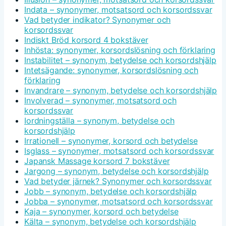
Indata – synonymer, motsatsord och korsordssvar
Vad betyder indikator? Synonymer och
korsordssvar
Indiskt Bröd korsord 4 bokstäver
Inhösta: synonymer, korsordslösning och förklaring
Instabilitet – synonym, betydelse och korsordshjälp
Intetsägande: synonymer, korsordslösning och
förklaring
Invandrare – synonym, betydelse och korsordshjälp
Involverad – synonymer, motsatsord och
korsordssvar
Iordningställa – synonym, betydelse och
korsordshjälp
Irrationell – synonymer, korsord och betydelse
Isglass – synonymer, motsatsord och korsordssvar
Japansk Massage korsord 7 bokstäver
Jargong – synonym, betydelse och korsordshjälp
Vad betyder järnek? Synonymer och korsordssvar
Jobb – synonym, betydelse och korsordshjälp
Jobba – synonymer, motsatsord och korsordssvar
Kaja – synonymer, korsord och betydelse
Kälta – synonym, betydelse och korsordshjälp