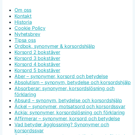
Om oss
Kontakt
Historia
Cookie Policy
Nyhetsbrev
Tipsa oss
Ordbok, synonymer & korsordshjälp
Korsord 2 bokstäver
Korsord 3 bokstäver
Korsord 4 bokstäver
Korsord 5 bokstäver
Aber – synonymer, korsord och betydelse
Absolutism – synonym, betydelse och korsordshjälp
Absorberar: synonymer, korsordslösning och
förklaring
Absurd – synonym, betydelse och korsordshjälp
Äckel – synonymer, motsatsord och korsordssvar
Ackja: synonymer, korsordslösning och förklaring
Affirmerar – synonymer, korsord och betydelse
Vad betyder ägglossning? Synonymer och
korsordssvar