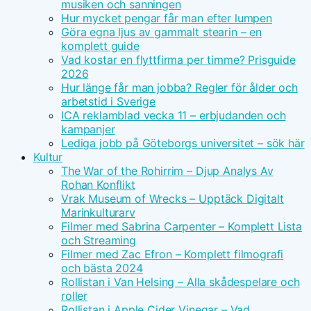
musiken och sanningen
Hur mycket pengar får man efter lumpen
Göra egna ljus av gammalt stearin – en
komplett guide
Vad kostar en flyttfirma per timme? Prisguide
2026
Hur länge får man jobba? Regler för ålder och
arbetstid i Sverige
ICA reklamblad vecka 11 – erbjudanden och
kampanjer
Lediga jobb på Göteborgs universitet – sök här
Kultur
The War of the Rohirrim – Djup Analys Av
Rohan Konflikt
Vrak Museum of Wrecks – Upptäck Digitalt
Marinkulturarv
Filmer med Sabrina Carpenter – Komplett Lista
och Streaming
Filmer med Zac Efron – Komplett filmografi
och bästa 2024
Rollistan i Van Helsing – Alla skådespelare och
roller
Rollistan i Apple Cider Vinegar – Vad