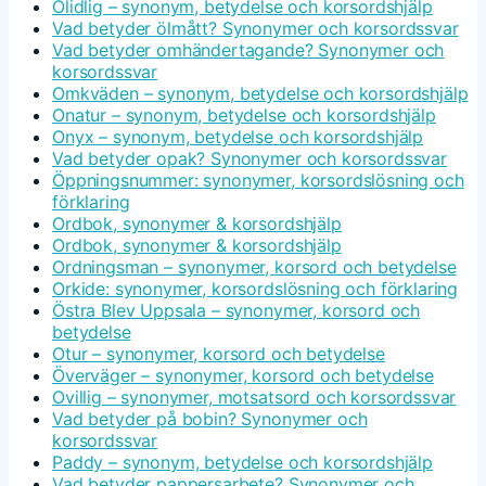
Olidlig – synonym, betydelse och korsordshjälp
Vad betyder ölmått? Synonymer och korsordssvar
Vad betyder omhändertagande? Synonymer och
korsordssvar
Omkväden – synonym, betydelse och korsordshjälp
Onatur – synonym, betydelse och korsordshjälp
Onyx – synonym, betydelse och korsordshjälp
Vad betyder opak? Synonymer och korsordssvar
Öppningsnummer: synonymer, korsordslösning och
förklaring
Ordbok, synonymer & korsordshjälp
Ordbok, synonymer & korsordshjälp
Ordningsman – synonymer, korsord och betydelse
Orkide: synonymer, korsordslösning och förklaring
Östra Blev Uppsala – synonymer, korsord och
betydelse
Otur – synonymer, korsord och betydelse
Överväger – synonymer, korsord och betydelse
Ovillig – synonymer, motsatsord och korsordssvar
Vad betyder på bobin? Synonymer och
korsordssvar
Paddy – synonym, betydelse och korsordshjälp
Vad betyder pappersarbete? Synonymer och