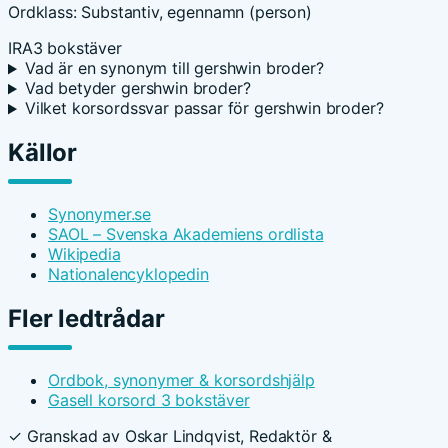
Ordklass: Substantiv, egennamn (person)
IRA
3 bokstäver
Vad är en synonym till gershwin broder?
Vad betyder gershwin broder?
Vilket korsordssvar passar för gershwin broder?
Källor
Synonymer.se
SAOL – Svenska Akademiens ordlista
Wikipedia
Nationalencyklopedin
Fler ledtrådar
Ordbok, synonymer & korsordshjälp
Gasell korsord 3 bokstäver
✓ Granskad av Oskar Lindqvist, Redaktör &