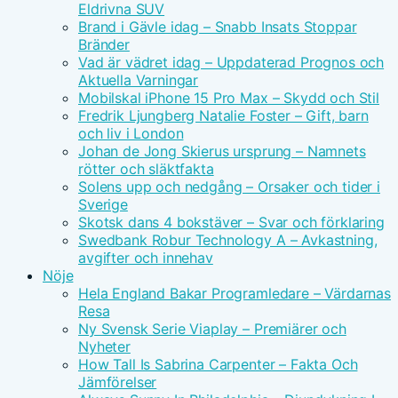
Eldrivna SUV
Brand i Gävle idag – Snabb Insats Stoppar
Bränder
Vad är vädret idag – Uppdaterad Prognos och
Aktuella Varningar
Mobilskal iPhone 15 Pro Max – Skydd och Stil
Fredrik Ljungberg Natalie Foster – Gift, barn
och liv i London
Johan de Jong Skierus ursprung – Namnets
rötter och släktfakta
Solens upp och nedgång – Orsaker och tider i
Sverige
Skotsk dans 4 bokstäver – Svar och förklaring
Swedbank Robur Technology A – Avkastning,
avgifter och innehav
Nöje
Hela England Bakar Programledare – Värdarnas
Resa
Ny Svensk Serie Viaplay – Premiärer och
Nyheter
How Tall Is Sabrina Carpenter – Fakta Och
Jämförelser