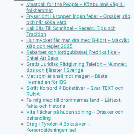
Meatball for the People – Köttbullens väg till
folkhemmet
Fryser ont i kroppen ingen feber – Orsaker, råd
och när söka vård
Kall Sås Till Schnitzel – Recept, Tips och
Tradition
Hur mycket får man dra med B-kort – Maxvikt
släp och regler 2025
Rabarber och jordgubbspaj Fredriks fika –
Enkel Att Baka
Gratis Juridisk Rådgivning Telefon – Nummer,
tips och tjänster i Sverige
Mat som är snäll mot magen – Bästa
livsmedlen för IBS
Skrift Korsord 4 Bokstäver – Svar TEXT och
RUNA
Ta mig med till drömmarnas land – Låttext,
fakta och historia
Vita fläckar på huden solning – Orsaker och
behandling
Drag i Tyrolen 4 Bokstäver –
Korsordslösningen Isel