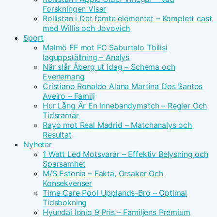
Forskningen Visar
Rollistan i Det femte elementet – Komplett cast
med Willis och Jovovich
Sport
Malmö FF mot FC Saburtalo Tbilisi
laguppställning – Analys
När slår Åberg ut idag – Schema och
Evenemang
Cristiano Ronaldo Alana Martina Dos Santos
Aveiro – Familj
Hur Lång Är En Innebandymatch – Regler Och
Tidsramar
Rayo mot Real Madrid – Matchanalys och
Resultat
Nyheter
1 Watt Led Motsvarar – Effektiv Belysning och
Sparsamhet
M/S Estonia – Fakta, Orsaker Och
Konsekvenser
Time Care Pool Upplands-Bro – Optimal
Tidsbokning
Hyundai Ioniq 9 Pris – Familjens Premium