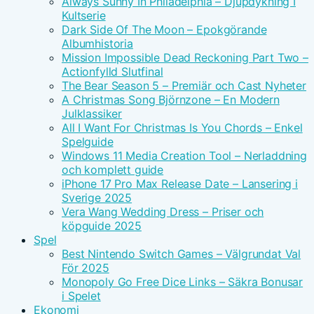
Always Sunny In Philadelphia – Djupdykning I
Kultserie
Dark Side Of The Moon – Epokgörande
Albumhistoria
Mission Impossible Dead Reckoning Part Two –
Actionfylld Slutfinal
The Bear Season 5 – Premiär och Cast Nyheter
A Christmas Song Björnzone – En Modern
Julklassiker
All I Want For Christmas Is You Chords – Enkel
Spelguide
Windows 11 Media Creation Tool – Nerladdning
och komplett guide
iPhone 17 Pro Max Release Date – Lansering i
Sverige 2025
Vera Wang Wedding Dress – Priser och
köpguide 2025
Spel
Best Nintendo Switch Games – Välgrundat Val
För 2025
Monopoly Go Free Dice Links – Säkra Bonusar
i Spelet
Ekonomi