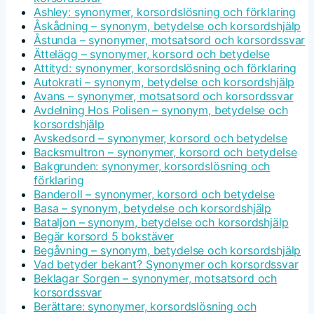
Ashley: synonymer, korsordslösning och förklaring
Åskådning – synonym, betydelse och korsordshjälp
Åstunda – synonymer, motsatsord och korsordssvar
Ättelägg – synonymer, korsord och betydelse
Attityd: synonymer, korsordslösning och förklaring
Autokrati – synonym, betydelse och korsordshjälp
Avans – synonymer, motsatsord och korsordssvar
Avdelning Hos Polisen – synonym, betydelse och
korsordshjälp
Avskedsord – synonymer, korsord och betydelse
Backsmultron – synonymer, korsord och betydelse
Bakgrunden: synonymer, korsordslösning och
förklaring
Banderoll – synonymer, korsord och betydelse
Basa – synonym, betydelse och korsordshjälp
Bataljon – synonym, betydelse och korsordshjälp
Begär korsord 5 bokstäver
Begåvning – synonym, betydelse och korsordshjälp
Vad betyder bekant? Synonymer och korsordssvar
Beklagar Sorgen – synonymer, motsatsord och
korsordssvar
Berättare: synonymer, korsordslösning och