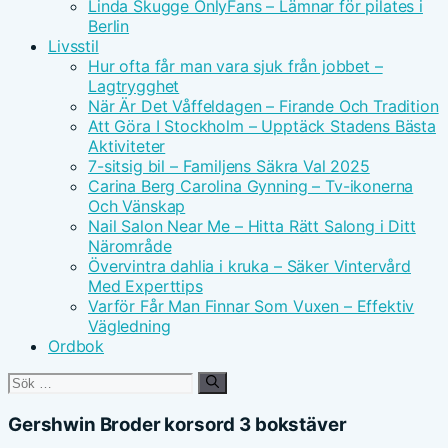
Linda Skugge OnlyFans – Lämnar för pilates i
Berlin
Livsstil
Hur ofta får man vara sjuk från jobbet –
Lagtrygghet
När Är Det Våffeldagen – Firande Och Tradition
Att Göra I Stockholm – Upptäck Stadens Bästa
Aktiviteter
7-sitsig bil – Familjens Säkra Val 2025
Carina Berg Carolina Gynning – Tv-ikonerna
Och Vänskap
Nail Salon Near Me – Hitta Rätt Salong i Ditt
Närområde
Övervintra dahlia i kruka – Säker Vintervård
Med Experttips
Varför Får Man Finnar Som Vuxen – Effektiv
Vägledning
Ordbok
Sök
efter:
Gershwin Broder korsord 3 bokstäver