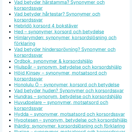
Vad betyder härstamma? Synonymer och
korsordssvar
Vad betyder hårtestar? Synonymer och
korsordssvar
Hebridö korsord 4 bokstäver
Hed – synonymer, korsord och betydelse
Himlarymden: synonymer, korsordslösning och
förklaring
Vad betyder hindersprövning? Synonymer och
korsordssvar
Ordbok, synonymer & korsordshjälp
Hjulspår – synonym, betydelse och korsordshjälp
Höjd Kinsey – synonymer, motsatsord och
korsordssvar
Honolulu Ö – synonymer, korsord och betydelse
Vad betyder huden? Synonymer och korsordssvar
Hundras – synonym, betydelse och korsordshjälp
Huvudpelare – synonymer, motsatsord och
korsordssvar
Hydda – synonymer, motsatsord och korsordssvar
Hypotesen – synonym, betydelse och korsordshjälp
Ihärdig: synonymer, korsordslösning och förklaring
Illusion – synonymer, motsatsord och korsordssvar