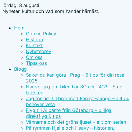
lördag, 8 augusti
Nyheter, kultur och vad som händer härnäst.
Hem
Cookie Policy
Historia
Kontakt
Nyhetsbrev
Om oss
Tipsa oss
Blogg
Saker du kan göra i Prag – 5 tips för din resa
2025
Hur vet jag om bilen har 3G eller 4G? – Steg-
för-steg
Jag for ner till bror med Fanny Färingö – allt du
behöver veta
Flyg till Alicante från Göteborg – billiga
direktflyg & tips
Vännerna och det gröna ljuset – allt om serien
På rymmen Hjalle och Heavy – historien,