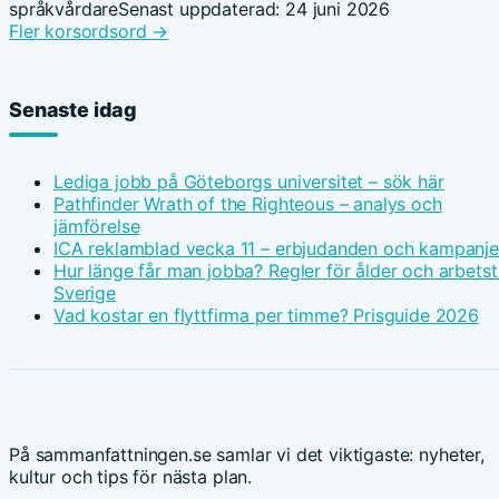
språkvårdare
Senast uppdaterad: 24 juni 2026
Fler korsordsord →
Senaste idag
Lediga jobb på Göteborgs universitet – sök här
Pathfinder Wrath of the Righteous – analys och
jämförelse
ICA reklamblad vecka 11 – erbjudanden och kampanje
Hur länge får man jobba? Regler för ålder och arbetsti
Sverige
Vad kostar en flyttfirma per timme? Prisguide 2026
På sammanfattningen.se samlar vi det viktigaste: nyheter,
kultur och tips för nästa plan.