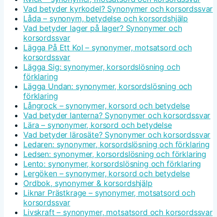
Vad betyder kyrkodel? Synonymer och korsordssvar
Låda – synonym, betydelse och korsordshjälp
Vad betyder lager på lager? Synonymer och
korsordssvar
Lägga På Ett Kol – synonymer, motsatsord och
korsordssvar
Lägga Sig: synonymer, korsordslösning och
förklaring
Lägga Undan: synonymer, korsordslösning och
förklaring
Långrock – synonymer, korsord och betydelse
Vad betyder lanterna? Synonymer och korsordssvar
Lära – synonymer, korsord och betydelse
Vad betyder lärosäte? Synonymer och korsordssvar
Ledaren: synonymer, korsordslösning och förklaring
Ledsen: synonymer, korsordslösning och förklaring
Lento: synonymer, korsordslösning och förklaring
Lergöken – synonymer, korsord och betydelse
Ordbok, synonymer & korsordshjälp
Liknar Prästkrage – synonymer, motsatsord och
korsordssvar
Livskraft – synonymer, motsatsord och korsordssvar