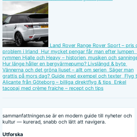
Land Rover Range Rover Sport – pris 
problem i Irland
Hur mycket pengar får man efter lumpen
rymmen Hjalle och Heavy – historien, musiken och sanning
Hur länge håller en bergvärmepump? Livslängd & byte
Vännerna och det gröna ljuset – allt om serien
Säger man
grattis på mors dag? Guide med exempel och texter
Flyg t
Alicante från Göteborg – billiga direktflyg & tips
Enkel
tacopaj med crème fraiche – recept och tips
sammanfattningen.se är en modern guide till nyheter och
kultur — kurerad, snabb och lätt att navigera.
Utforska