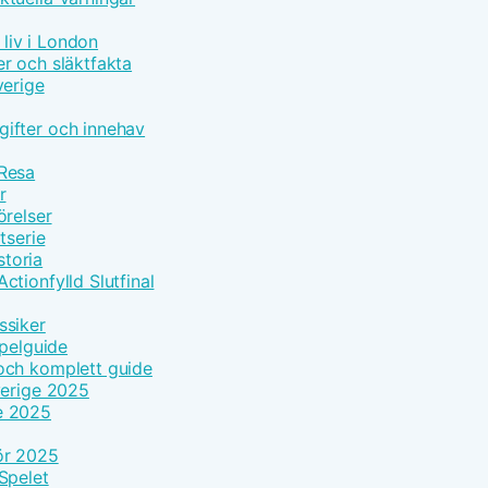
 liv i London
r och släktfakta
verige
ifter och innehav
 Resa
r
örelser
tserie
toria
tionfylld Slutfinal
ssiker
Spelguide
och komplett guide
verige 2025
e 2025
ör 2025
Spelet