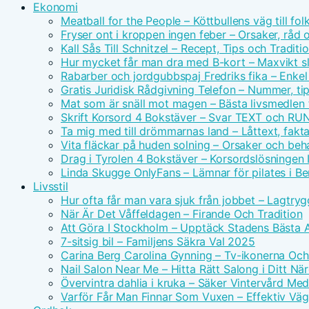
Ekonomi
Meatball for the People – Köttbullens väg till f
Fryser ont i kroppen ingen feber – Orsaker, råd 
Kall Sås Till Schnitzel – Recept, Tips och Traditi
Hur mycket får man dra med B-kort – Maxvikt s
Rabarber och jordgubbspaj Fredriks fika – Enkel
Gratis Juridisk Rådgivning Telefon – Nummer, tip
Mat som är snäll mot magen – Bästa livsmedlen 
Skrift Korsord 4 Bokstäver – Svar TEXT och RU
Ta mig med till drömmarnas land – Låttext, fakta
Vita fläckar på huden solning – Orsaker och beh
Drag i Tyrolen 4 Bokstäver – Korsordslösningen I
Linda Skugge OnlyFans – Lämnar för pilates i Ber
Livsstil
Hur ofta får man vara sjuk från jobbet – Lagtry
När Är Det Våffeldagen – Firande Och Tradition
Att Göra I Stockholm – Upptäck Stadens Bästa A
7-sitsig bil – Familjens Säkra Val 2025
Carina Berg Carolina Gynning – Tv-ikonerna Oc
Nail Salon Near Me – Hitta Rätt Salong i Ditt N
Övervintra dahlia i kruka – Säker Vintervård Me
Varför Får Man Finnar Som Vuxen – Effektiv Väg