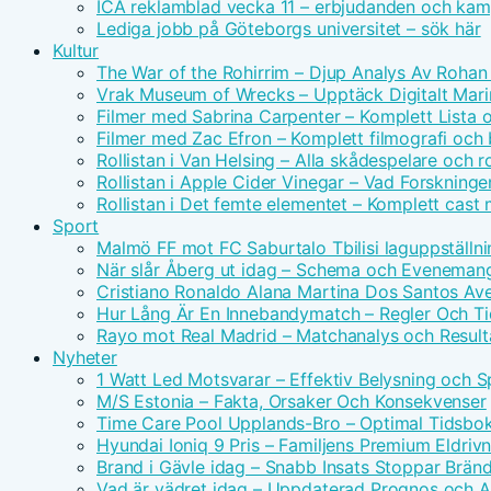
ICA reklamblad vecka 11 – erbjudanden och kam
Lediga jobb på Göteborgs universitet – sök här
Kultur
The War of the Rohirrim – Djup Analys Av Rohan 
Vrak Museum of Wrecks – Upptäck Digitalt Mari
Filmer med Sabrina Carpenter – Komplett Lista 
Filmer med Zac Efron – Komplett filmografi och
Rollistan i Van Helsing – Alla skådespelare och ro
Rollistan i Apple Cider Vinegar – Vad Forskninge
Rollistan i Det femte elementet – Komplett cast
Sport
Malmö FF mot FC Saburtalo Tbilisi laguppställni
När slår Åberg ut idag – Schema och Eveneman
Cristiano Ronaldo Alana Martina Dos Santos Avei
Hur Lång Är En Innebandymatch – Regler Och T
Rayo mot Real Madrid – Matchanalys och Result
Nyheter
1 Watt Led Motsvarar – Effektiv Belysning och 
M/S Estonia – Fakta, Orsaker Och Konsekvenser
Time Care Pool Upplands-Bro – Optimal Tidsbo
Hyundai Ioniq 9 Pris – Familjens Premium Eldri
Brand i Gävle idag – Snabb Insats Stoppar Brän
Vad är vädret idag – Uppdaterad Prognos och Ak