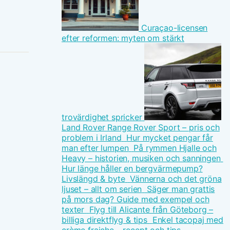
Curaçao-licensen
efter reformen: myten om stärkt
trovärdighet spricker
Land Rover Range Rover Sport – pris och
problem i Irland
Hur mycket pengar får
man efter lumpen
På rymmen Hjalle och
Heavy – historien, musiken och sanningen
Hur länge håller en bergvärmepump?
Livslängd & byte
Vännerna och det gröna
ljuset – allt om serien
Säger man grattis
på mors dag? Guide med exempel och
texter
Flyg till Alicante från Göteborg –
billiga direktflyg & tips
Enkel tacopaj med