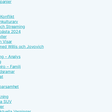
panjer
Konflikt
nkulturarv
och Streaming
 bästa 2024
ller
n Visar
 med Willis och Jovovich
ng – Analys
g
ro – Familj
idsramar
at
Sparsamhet
kning
vna SUV
der
tuella Varningar