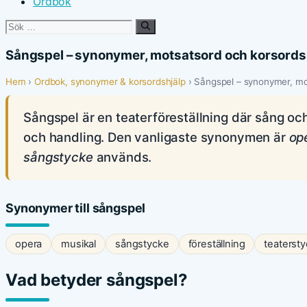
Ordbok
Sök
efter:
Sångspel – synonymer, motsatsord och korsord
Hem
›
Ordbok, synonymer & korsordshjälp
› Sångspel – synonymer, mo
Sångspel är en teaterföreställning där sång 
och handling. Den vanligaste synonymen är
op
sångstycke
används.
Synonymer till sångspel
opera
musikal
sångstycke
föreställning
teaterst
Vad betyder sångspel?