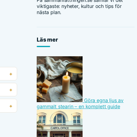
På sammanfattningen.se samlar vi det
viktigaste: nyheter, kultur och tips för
nästa plan.
Läs mer
Göra egna ljus av
gammalt stearin – en komplett guide