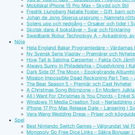
Mobilskal iPhone 15 Pro Max – Skydd och Stil
Fredrik Ljungberg Natalie Foster – Gift, barn och
Johan de Jong Skierus ursprung – Namnets rötte
Solens upp och nedgång – Orsaker och tider i S
Skotsk dans 4 bokstäver – Svar och förklaring
Swedbank Robur Technology A – Avkastning, avg
Nöje
Hela England Bakar Programledare – Värdarnas
Ny Svensk Serie Viaplay – Premiärer och Nyhete
How Tall Is Sabrina Carpenter – Fakta Och Jämf
Always Sunny In Philadelphia – Djupdykning I Kul
Dark Side Of The Moon – Epokgörande Albumhis
Mission Impossible Dead Reckoning Part Two – Ac
The Bear Season 5 – Premiär och Cast Nyheter
A Christmas Song Björnzone – En Modern Julkla
All I Want For Christmas Is You Chords – Enkel 
Windows 11 Media Creation Tool – Nerladdning 
iPhone 17 Pro Max Release Date – Lansering i S
Vera Wang Wedding Dress – Priser och köpguid
Spel
Best Nintendo Switch Games – Välgrundat Val F
Monopoly Go Free Dice Links – Säkra Bonusar i 