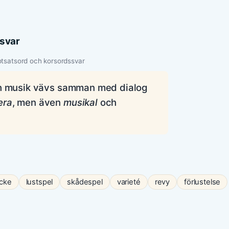
ssvar
tsatsord och korsordssvar
och musik vävs samman med dialog
era
, men även
musikal
och
ycke
lustspel
skådespel
varieté
revy
förlustelse