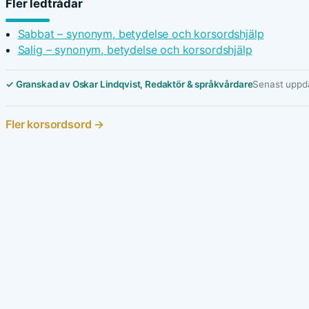
Fler ledtrådar
Sabbat – synonym, betydelse och korsordshjälp
Salig – synonym, betydelse och korsordshjälp
✓ Granskad av Oskar Lindqvist, Redaktör & språkvårdare
Senast uppda
Fler korsordsord →