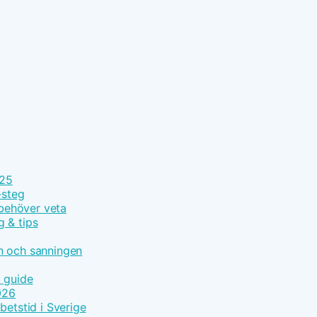
025
-steg
 behöver veta
g & tips
n och sanningen
t guide
026
betstid i Sverige