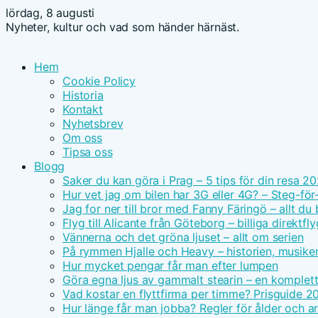
lördag, 8 augusti
Nyheter, kultur och vad som händer härnäst.
Hem
Cookie Policy
Historia
Kontakt
Nyhetsbrev
Om oss
Tipsa oss
Blogg
Saker du kan göra i Prag – 5 tips för din resa 2
Hur vet jag om bilen har 3G eller 4G? – Steg-för
Jag for ner till bror med Fanny Färingö – allt du
Flyg till Alicante från Göteborg – billiga direktfly
Vännerna och det gröna ljuset – allt om serien
På rymmen Hjalle och Heavy – historien, musike
Hur mycket pengar får man efter lumpen
Göra egna ljus av gammalt stearin – en komplet
Vad kostar en flyttfirma per timme? Prisguide 2
Hur länge får man jobba? Regler för ålder och ar