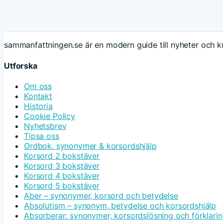
sammanfattningen.se är en modern guide till nyheter och ku
Utforska
Om oss
Kontakt
Historia
Cookie Policy
Nyhetsbrev
Tipsa oss
Ordbok, synonymer & korsordshjälp
Korsord 2 bokstäver
Korsord 3 bokstäver
Korsord 4 bokstäver
Korsord 5 bokstäver
Aber – synonymer, korsord och betydelse
Absolutism – synonym, betydelse och korsordshjälp
Absorberar: synonymer, korsordslösning och förklari