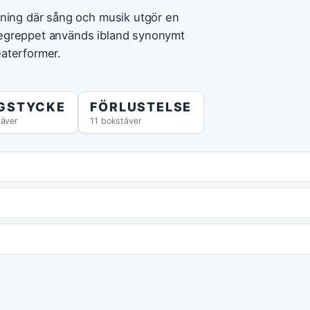
llning där sång och musik utgör en
 Begreppet används ibland synonymt
eaterformer.
GSTYCKE
FÖRLUSTELSE
täver
11 bokstäver