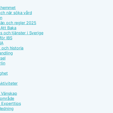
olkhemmet
och när söka vård
on
läp och regler 2025
 Att Baka
s och tjänster i Sverige
för IBS
NA
 och historia
andling
sel
lin
gghet
ktiviteter
h Vänskap
ärområde
d Experttips
ledning