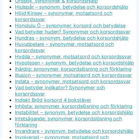
Ordbok, synonymer & korsordshjälp
Hjulspår – synonym, betydelse och korsordshjälp
Höjd Kinsey – synonymer, motsatsord och
korsordssvar
Honolulu Ö – synonymer, korsord och betydelse
Vad betyder huden? Synonymer och korsordssvar
Hundras – synonym, betydelse och korsordshjälp
Huvudpelare – synonymer, motsatsord och
korsordssvar
Hydda – synonymer, motsatsord och korsordssvar
Hypotesen – synonym, betydelse och korsordshjälp
Ihärdig: synonymer, korsordslösning och förklaring
Illusion – synonymer, motsatsord och korsordssvar
Indata – synonymer, motsatsord och korsordssvar
Vad betyder indikator? Synonymer och
korsordssvar
Indiskt Bröd korsord 4 bokstäver
Inhösta: synonymer, korsordslösning och förklaring
Instabilitet – synonym, betydelse och korsordshjälp
Intetsägande: synonymer, korsordslösning och
förklaring
Invandrare – synonym, betydelse och korsordshjälp
Involverad – synonymer, motsatsord och