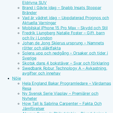
Eldrivna SUV
Brand i Gävle idag – Snabb Insats Stoppar
Bränder
Vad är vädret idag – Uppdaterad Prognos och
Aktuella Varningar
Mobilskal iPhone 15 Pro Max – Skydd och Stil
Fredrik Ljungberg Natalie Foster – Gift, barn
och liv i London
Johan de Jong Skierus ursprung – Namnets
rötter och släktfakta
Solens upp och nedgång – Orsaker och tider i
Sverige
Skotsk dans 4 bokstäver – Svar och förklaring
Swedbank Robur Technology A – Avkastning,
avgifter och innehav
Nöje
Hela England Bakar Programledare – Värdarnas
Resa
Ny Svensk Serie Viaplay – Premiärer och
Nyheter
How Tall Is Sabrina Carpenter – Fakta Och
Jämförelser