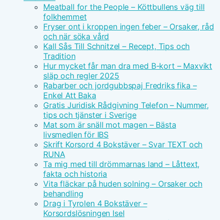
Meatball for the People – Köttbullens väg till
folkhemmet
Fryser ont i kroppen ingen feber – Orsaker, råd
och när söka vård
Kall Sås Till Schnitzel – Recept, Tips och
Tradition
Hur mycket får man dra med B-kort – Maxvikt
släp och regler 2025
Rabarber och jordgubbspaj Fredriks fika –
Enkel Att Baka
Gratis Juridisk Rådgivning Telefon – Nummer,
tips och tjänster i Sverige
Mat som är snäll mot magen – Bästa
livsmedlen för IBS
Skrift Korsord 4 Bokstäver – Svar TEXT och
RUNA
Ta mig med till drömmarnas land – Låttext,
fakta och historia
Vita fläckar på huden solning – Orsaker och
behandling
Drag i Tyrolen 4 Bokstäver –
Korsordslösningen Isel