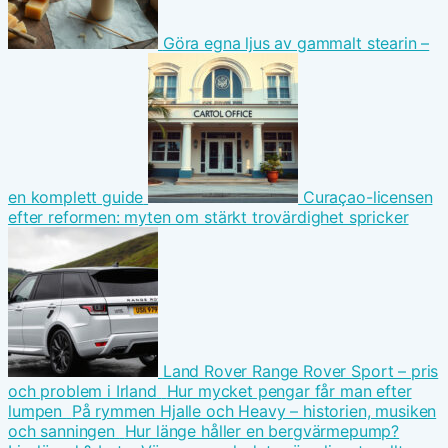
Göra egna ljus av gammalt stearin –
en komplett guide
Curaçao-licensen
efter reformen: myten om stärkt trovärdighet spricker
Land Rover Range Rover Sport – pris
och problem i Irland
Hur mycket pengar får man efter
lumpen
På rymmen Hjalle och Heavy – historien, musiken
och sanningen
Hur länge håller en bergvärmepump?