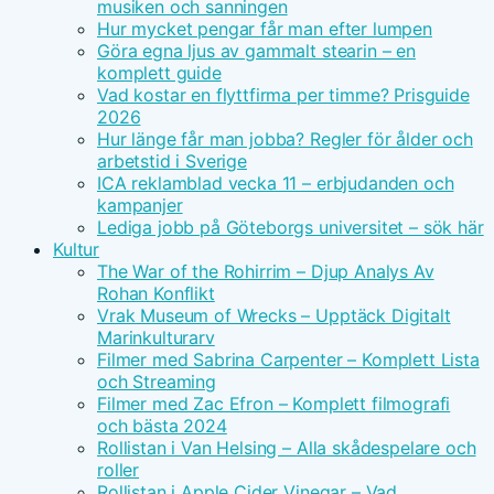
musiken och sanningen
Hur mycket pengar får man efter lumpen
Göra egna ljus av gammalt stearin – en
komplett guide
Vad kostar en flyttfirma per timme? Prisguide
2026
Hur länge får man jobba? Regler för ålder och
arbetstid i Sverige
ICA reklamblad vecka 11 – erbjudanden och
kampanjer
Lediga jobb på Göteborgs universitet – sök här
Kultur
The War of the Rohirrim – Djup Analys Av
Rohan Konflikt
Vrak Museum of Wrecks – Upptäck Digitalt
Marinkulturarv
Filmer med Sabrina Carpenter – Komplett Lista
och Streaming
Filmer med Zac Efron – Komplett filmografi
och bästa 2024
Rollistan i Van Helsing – Alla skådespelare och
roller
Rollistan i Apple Cider Vinegar – Vad