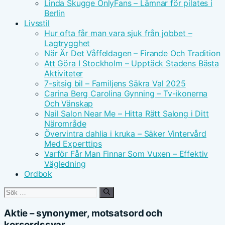
Linda Skugge OnlyFans – Lämnar för pilates i
Berlin
Livsstil
Hur ofta får man vara sjuk från jobbet –
Lagtrygghet
När Är Det Våffeldagen – Firande Och Tradition
Att Göra I Stockholm – Upptäck Stadens Bästa
Aktiviteter
7-sitsig bil – Familjens Säkra Val 2025
Carina Berg Carolina Gynning – Tv-ikonerna
Och Vänskap
Nail Salon Near Me – Hitta Rätt Salong i Ditt
Närområde
Övervintra dahlia i kruka – Säker Vintervård
Med Experttips
Varför Får Man Finnar Som Vuxen – Effektiv
Vägledning
Ordbok
Sök
efter:
Aktie – synonymer, motsatsord och
korsordssvar