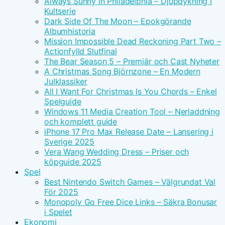
Always Sunny In Philadelphia – Djupdykning I
Kultserie
Dark Side Of The Moon – Epokgörande
Albumhistoria
Mission Impossible Dead Reckoning Part Two –
Actionfylld Slutfinal
The Bear Season 5 – Premiär och Cast Nyheter
A Christmas Song Björnzone – En Modern
Julklassiker
All I Want For Christmas Is You Chords – Enkel
Spelguide
Windows 11 Media Creation Tool – Nerladdning
och komplett guide
iPhone 17 Pro Max Release Date – Lansering i
Sverige 2025
Vera Wang Wedding Dress – Priser och
köpguide 2025
Spel
Best Nintendo Switch Games – Välgrundat Val
För 2025
Monopoly Go Free Dice Links – Säkra Bonusar
i Spelet
Ekonomi