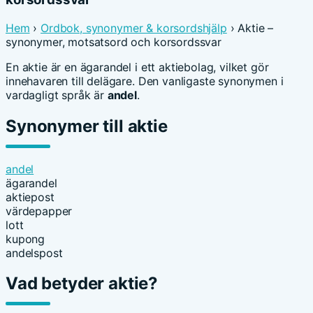
Hem
›
Ordbok, synonymer & korsordshjälp
› Aktie –
synonymer, motsatsord och korsordssvar
En aktie är en ägarandel i ett aktiebolag, vilket gör
innehavaren till delägare. Den vanligaste synonymen i
vardagligt språk är
andel
.
Synonymer till aktie
andel
ägarandel
aktiepost
värdepapper
lott
kupong
andelspost
Vad betyder aktie?