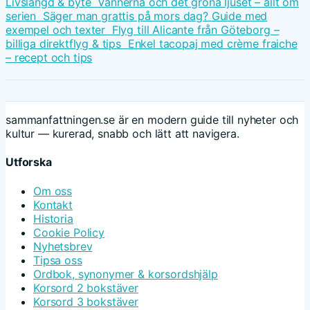
Livslängd & byte
Vännerna och det gröna ljuset – allt om
serien
Säger man grattis på mors dag? Guide med
exempel och texter
Flyg till Alicante från Göteborg –
billiga direktflyg & tips
Enkel tacopaj med crème fraiche
– recept och tips
sammanfattningen.se är en modern guide till nyheter och
kultur — kurerad, snabb och lätt att navigera.
Utforska
Om oss
Kontakt
Historia
Cookie Policy
Nyhetsbrev
Tipsa oss
Ordbok, synonymer & korsordshjälp
Korsord 2 bokstäver
Korsord 3 bokstäver