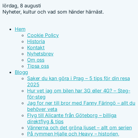
lördag, 8 augusti
Nyheter, kultur och vad som händer härnäst.
Hem
Cookie Policy
Historia
Kontakt
Nyhetsbrev
Om oss
Tipsa oss
Blogg
Saker du kan göra i Prag – 5 tips för din resa
2025
Hur vet jag om bilen har 3G eller 4G? – Steg-
för-steg
Jag for ner till bror med Fanny Färingö – allt du
behöver veta
Flyg till Alicante från Göteborg – billiga
direktflyg & tips
Vännerna och det gröna ljuset – allt om serien
På rymmen Hjalle och Heavy – historien,