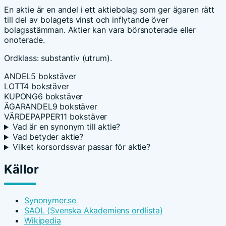
En aktie är en andel i ett aktiebolag som ger ägaren rätt
till del av bolagets vinst och inflytande över
bolagsstämman. Aktier kan vara börsnoterade eller
onoterade.
Ordklass: substantiv (utrum).
ANDEL
5 bokstäver
LOTT
4 bokstäver
KUPONG
6 bokstäver
ÄGARANDEL
9 bokstäver
VÄRDEPAPPER
11 bokstäver
Vad är en synonym till aktie?
Vad betyder aktie?
Vilket korsordssvar passar för aktie?
Källor
Synonymer.se
SAOL (Svenska Akademiens ordlista)
Wikipedia