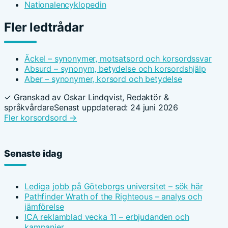
Nationalencyklopedin
Fler ledtrådar
Äckel – synonymer, motsatsord och korsordssvar
Absurd – synonym, betydelse och korsordshjälp
Aber – synonymer, korsord och betydelse
✓ Granskad av Oskar Lindqvist, Redaktör &
språkvårdare
Senast uppdaterad: 24 juni 2026
Fler korsordsord →
Senaste idag
Lediga jobb på Göteborgs universitet – sök här
Pathfinder Wrath of the Righteous – analys och
jämförelse
ICA reklamblad vecka 11 – erbjudanden och
kampanjer