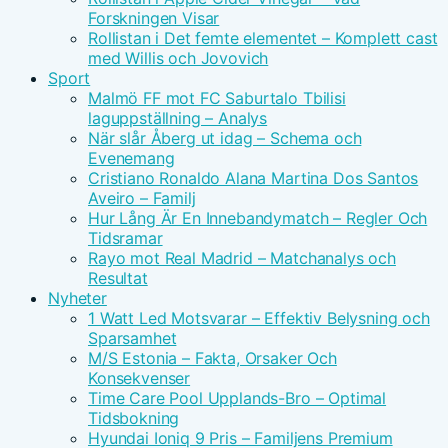
Forskningen Visar
Rollistan i Det femte elementet – Komplett cast
med Willis och Jovovich
Sport
Malmö FF mot FC Saburtalo Tbilisi
laguppställning – Analys
När slår Åberg ut idag – Schema och
Evenemang
Cristiano Ronaldo Alana Martina Dos Santos
Aveiro – Familj
Hur Lång Är En Innebandymatch – Regler Och
Tidsramar
Rayo mot Real Madrid – Matchanalys och
Resultat
Nyheter
1 Watt Led Motsvarar – Effektiv Belysning och
Sparsamhet
M/S Estonia – Fakta, Orsaker Och
Konsekvenser
Time Care Pool Upplands-Bro – Optimal
Tidsbokning
Hyundai Ioniq 9 Pris – Familjens Premium