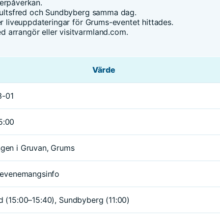
derpåverkan.
i Hultsfred och Sundbyberg samma dag.
er liveuppdateringar för Grums-eventet hittades.
 arrangör eller visitvarmland.com.
Värde
3-01
5:00
ngen i Gruvan, Grums
l evenemangsinfo
d (15:00–15:40), Sundbyberg (11:00)