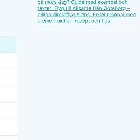
på mors dag? Guide med exempel och
texter
Flyg till Alicante från Göteborg –
billiga direktflyg & tips
Enkel tacopaj med
crème fraiche – recept och tips