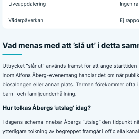
Liveuppdatering
Ingen ra
Väderpåverkan
Ej rapp
Vad menas med att ’slå ut’ i detta s
Uttrycket “slår ut” används främst för att ange starttide
Inom Alfons Åberg-evenemang handlar det om när publiken
biosalongen eller annan plats. Termen förekommer ofta i 
barn- och familjeunderhållning.
Hur tolkas Åbergs ’utslag’ idag?
I dagens schema innebär Åbergs “utslag” den tidpunkt nä
ytterligare tolkning av begreppet framgår i officiella kan