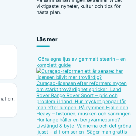
På sammanfattningen.se samlar vi det
viktigaste: nyheter, kultur och tips för
nästa plan.
Läs mer
Göra egna ljus av gammalt stearin – en
komplett guide
Curaçao-licensen efter reformen: myten
om stärkt trovärdighet spricker
Land
Rover Range Rover Sport – pris och
ation.
problem i Irland
Hur mycket pengar får
man efter lumpen
På rymmen Hjalle och
Heavy – historien, musiken och sanningen
Hur länge håller en bergvärmepump?
Livslängd & byte
Vännerna och det gröna
ljuset – allt om serien
Säger man grattis