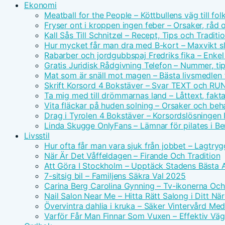
Ekonomi
Meatball for the People – Köttbullens väg till f
Fryser ont i kroppen ingen feber – Orsaker, råd 
Kall Sås Till Schnitzel – Recept, Tips och Traditi
Hur mycket får man dra med B-kort – Maxvikt s
Rabarber och jordgubbspaj Fredriks fika – Enkel
Gratis Juridisk Rådgivning Telefon – Nummer, tip
Mat som är snäll mot magen – Bästa livsmedlen 
Skrift Korsord 4 Bokstäver – Svar TEXT och RU
Ta mig med till drömmarnas land – Låttext, fakta
Vita fläckar på huden solning – Orsaker och beh
Drag i Tyrolen 4 Bokstäver – Korsordslösningen I
Linda Skugge OnlyFans – Lämnar för pilates i Ber
Livsstil
Hur ofta får man vara sjuk från jobbet – Lagtry
När Är Det Våffeldagen – Firande Och Tradition
Att Göra I Stockholm – Upptäck Stadens Bästa A
7-sitsig bil – Familjens Säkra Val 2025
Carina Berg Carolina Gynning – Tv-ikonerna Oc
Nail Salon Near Me – Hitta Rätt Salong i Ditt N
Övervintra dahlia i kruka – Säker Vintervård Me
Varför Får Man Finnar Som Vuxen – Effektiv Väg