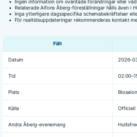
Ingen information om oväntade förändringar eller vä
Relaterade Alfons Åberg-föreställningar hålls även 
Inga ytterligare dagsspecifika schemabekräftelser ell
För realtidsuppdateringar rekommenderas kontakt med
Fält
Datum
2026-0
Tid
02:00–1
Plats
Biosalo
Källa
Officiel
Andra Åberg-evenemang
Hultsfre