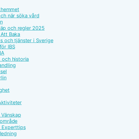
olkhemmet
och när söka vård
on
läp och regler 2025
 Att Baka
s och tjänster i Sverige
för IBS
NA
 och historia
andling
sel
lin
gghet
ktiviteter
h Vänskap
ärområde
d Experttips
ledning