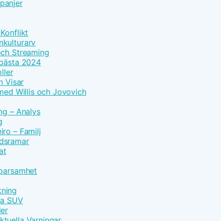
panjer
Konflikt
nkulturarv
och Streaming
 bästa 2024
ller
n Visar
 med Willis och Jovovich
ng – Analys
g
ro – Familj
idsramar
at
Sparsamhet
kning
vna SUV
der
tuella Varningar