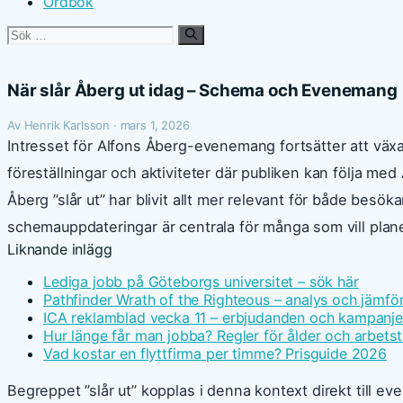
Ordbok
Sök
efter:
När slår Åberg ut idag – Schema och Evenemang
Av Henrik Karlsson · mars 1, 2026
Intresset för Alfons Åberg-evenemang fortsätter att växa 
föreställningar och aktiviteter där publiken kan följa med
Åberg ”slår ut” har blivit allt mer relevant för både besöka
schemauppdateringar är centrala för många som vill plane
Liknande inlägg
Lediga jobb på Göteborgs universitet – sök här
Pathfinder Wrath of the Righteous – analys och jämfö
ICA reklamblad vecka 11 – erbjudanden och kampanje
Hur länge får man jobba? Regler för ålder och arbetst
Vad kostar en flyttfirma per timme? Prisguide 2026
Begreppet ”slår ut” kopplas i denna kontext direkt till ev