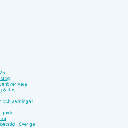
025
-steg
 behöver veta
g & tips
n och sanningen
t guide
026
betstid i Sverige