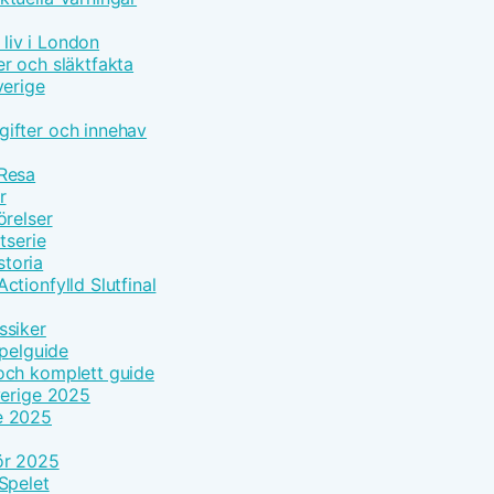
 liv i London
r och släktfakta
verige
ifter och innehav
 Resa
r
örelser
tserie
toria
tionfylld Slutfinal
ssiker
Spelguide
och komplett guide
verige 2025
e 2025
ör 2025
Spelet