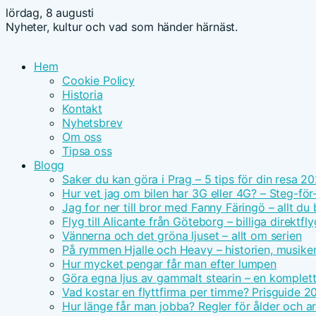
lördag, 8 augusti
Nyheter, kultur och vad som händer härnäst.
Hem
Cookie Policy
Historia
Kontakt
Nyhetsbrev
Om oss
Tipsa oss
Blogg
Saker du kan göra i Prag – 5 tips för din resa 2
Hur vet jag om bilen har 3G eller 4G? – Steg-för
Jag for ner till bror med Fanny Färingö – allt du
Flyg till Alicante från Göteborg – billiga direktfly
Vännerna och det gröna ljuset – allt om serien
På rymmen Hjalle och Heavy – historien, musike
Hur mycket pengar får man efter lumpen
Göra egna ljus av gammalt stearin – en komplet
Vad kostar en flyttfirma per timme? Prisguide 2
Hur länge får man jobba? Regler för ålder och ar