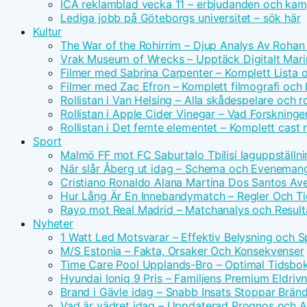
ICA reklamblad vecka 11 – erbjudanden och kam
Lediga jobb på Göteborgs universitet – sök här
Kultur
The War of the Rohirrim – Djup Analys Av Rohan 
Vrak Museum of Wrecks – Upptäck Digitalt Mari
Filmer med Sabrina Carpenter – Komplett Lista 
Filmer med Zac Efron – Komplett filmografi och
Rollistan i Van Helsing – Alla skådespelare och ro
Rollistan i Apple Cider Vinegar – Vad Forskninge
Rollistan i Det femte elementet – Komplett cast
Sport
Malmö FF mot FC Saburtalo Tbilisi laguppställni
När slår Åberg ut idag – Schema och Eveneman
Cristiano Ronaldo Alana Martina Dos Santos Avei
Hur Lång Är En Innebandymatch – Regler Och T
Rayo mot Real Madrid – Matchanalys och Result
Nyheter
1 Watt Led Motsvarar – Effektiv Belysning och 
M/S Estonia – Fakta, Orsaker Och Konsekvenser
Time Care Pool Upplands-Bro – Optimal Tidsbo
Hyundai Ioniq 9 Pris – Familjens Premium Eldri
Brand i Gävle idag – Snabb Insats Stoppar Brän
Vad är vädret idag – Uppdaterad Prognos och Ak