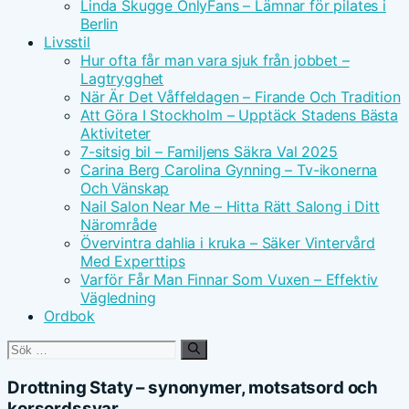
Linda Skugge OnlyFans – Lämnar för pilates i
Berlin
Livsstil
Hur ofta får man vara sjuk från jobbet –
Lagtrygghet
När Är Det Våffeldagen – Firande Och Tradition
Att Göra I Stockholm – Upptäck Stadens Bästa
Aktiviteter
7-sitsig bil – Familjens Säkra Val 2025
Carina Berg Carolina Gynning – Tv-ikonerna
Och Vänskap
Nail Salon Near Me – Hitta Rätt Salong i Ditt
Närområde
Övervintra dahlia i kruka – Säker Vintervård
Med Experttips
Varför Får Man Finnar Som Vuxen – Effektiv
Vägledning
Ordbok
Sök
efter:
Drottning Staty – synonymer, motsatsord och
korsordssvar