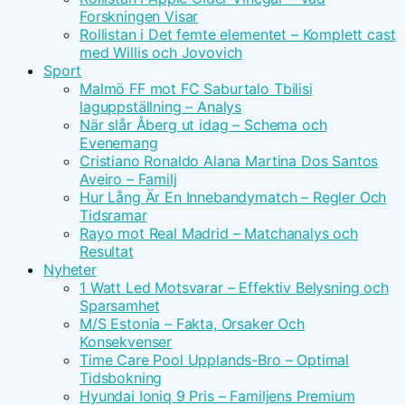
Forskningen Visar
Rollistan i Det femte elementet – Komplett cast
med Willis och Jovovich
Sport
Malmö FF mot FC Saburtalo Tbilisi
laguppställning – Analys
När slår Åberg ut idag – Schema och
Evenemang
Cristiano Ronaldo Alana Martina Dos Santos
Aveiro – Familj
Hur Lång Är En Innebandymatch – Regler Och
Tidsramar
Rayo mot Real Madrid – Matchanalys och
Resultat
Nyheter
1 Watt Led Motsvarar – Effektiv Belysning och
Sparsamhet
M/S Estonia – Fakta, Orsaker Och
Konsekvenser
Time Care Pool Upplands-Bro – Optimal
Tidsbokning
Hyundai Ioniq 9 Pris – Familjens Premium