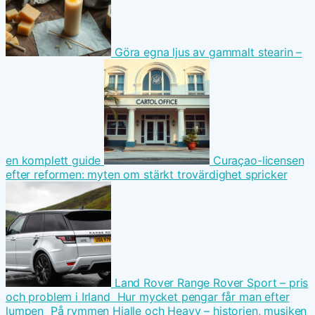
Göra egna ljus av gammalt stearin –
en komplett guide
Curaçao-licensen
efter reformen: myten om stärkt trovärdighet spricker
Land Rover Range Rover Sport – pris
och problem i Irland
Hur mycket pengar får man efter
lumpen
På rymmen Hjalle och Heavy – historien, musiken