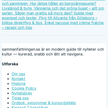
och sanningen
Hur länge håller en bergvärmepump?
Livslängd & byte
Vännerna och det gröna ljuset – allt om
serien
Säger man grattis på mors dag? Guide med
exempel och texter
Flyg till Alicante från Göteborg –
billiga direktflyg & tips
Enkel tacopaj med crème fraiche
– recept och tips
sammanfattningen.se är en modern guide till nyheter och
kultur — kurerad, snabb och lätt att navigera.
Utforska
Om oss
Kontakt
Historia
Cookie Policy
Nyhetsbrev
Tipsa oss
Ordbok, synonymer & korsordshjälp
Korsord 2 bokstäver