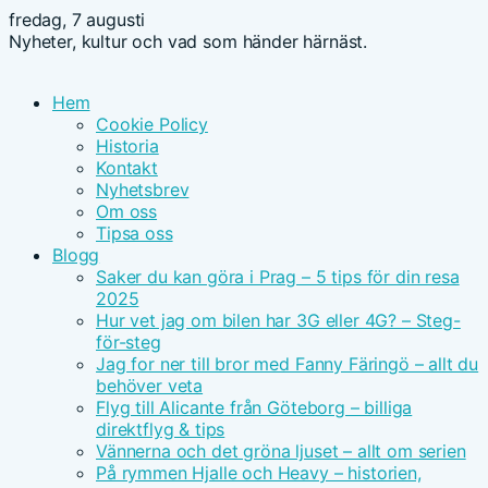
fredag, 7 augusti
Nyheter, kultur och vad som händer härnäst.
Hem
Cookie Policy
Historia
Kontakt
Nyhetsbrev
Om oss
Tipsa oss
Blogg
Saker du kan göra i Prag – 5 tips för din resa
2025
Hur vet jag om bilen har 3G eller 4G? – Steg-
för-steg
Jag for ner till bror med Fanny Färingö – allt du
behöver veta
Flyg till Alicante från Göteborg – billiga
direktflyg & tips
Vännerna och det gröna ljuset – allt om serien
På rymmen Hjalle och Heavy – historien,