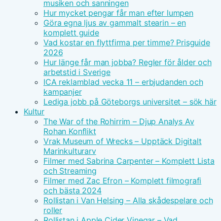
musiken och sanningen
Hur mycket pengar får man efter lumpen
Göra egna ljus av gammalt stearin – en
komplett guide
Vad kostar en flyttfirma per timme? Prisguide
2026
Hur länge får man jobba? Regler för ålder och
arbetstid i Sverige
ICA reklamblad vecka 11 – erbjudanden och
kampanjer
Lediga jobb på Göteborgs universitet – sök här
Kultur
The War of the Rohirrim – Djup Analys Av
Rohan Konflikt
Vrak Museum of Wrecks – Upptäck Digitalt
Marinkulturarv
Filmer med Sabrina Carpenter – Komplett Lista
och Streaming
Filmer med Zac Efron – Komplett filmografi
och bästa 2024
Rollistan i Van Helsing – Alla skådespelare och
roller
Rollistan i Apple Cider Vinegar – Vad