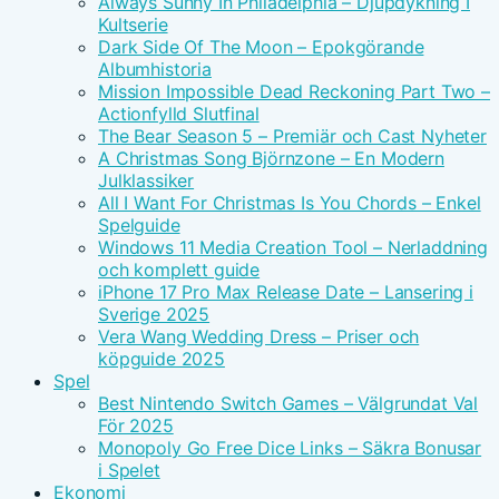
Always Sunny In Philadelphia – Djupdykning I
Kultserie
Dark Side Of The Moon – Epokgörande
Albumhistoria
Mission Impossible Dead Reckoning Part Two –
Actionfylld Slutfinal
The Bear Season 5 – Premiär och Cast Nyheter
A Christmas Song Björnzone – En Modern
Julklassiker
All I Want For Christmas Is You Chords – Enkel
Spelguide
Windows 11 Media Creation Tool – Nerladdning
och komplett guide
iPhone 17 Pro Max Release Date – Lansering i
Sverige 2025
Vera Wang Wedding Dress – Priser och
köpguide 2025
Spel
Best Nintendo Switch Games – Välgrundat Val
För 2025
Monopoly Go Free Dice Links – Säkra Bonusar
i Spelet
Ekonomi