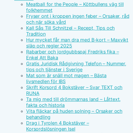
Meatball for the People – Köttbullens väg till
folkhemmet
Fryser ont i kroppen ingen feber – Orsaker, råd
och när söka vård
Kall Sås Till Schnitzel – Recept, Tips och
Tradition
Hur mycket får man dra med B-kort – Maxvikt
släp och regler 2025
Rabarber och jordgubbspaj Fredriks fika –
Enkel Att Baka
Gratis Juridisk Rådgivning Telefon – Nummer,
tips och tjänster i Sverige
Mat som är snäll mot magen – Bästa
livsmedlen för IBS
Skrift Korsord 4 Bokstäver – Svar TEXT och
RUNA
Ta mig med till drömmarnas land – Låttext,
fakta och historia
Vita fläckar på huden solning – Orsaker och
behandling
Drag i Tyrolen 4 Bokstäver –
Korsordslösningen Isel