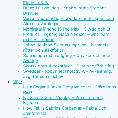
Eldrivna SUV
Brand i Gävle idag – Snabb Insats Stoppar
Bränder
Vad är vädret idag – Uppdaterad Prognos och
Aktuella Varningar
Mobilskal iPhone 15 Pro Max – Skydd och Stil
Fredrik Ljungberg Natalie Foster – Gift, barn
och liv i London
Johan de Jong Skierus ursprung – Namnets
rötter och släktfakta
Solens upp och nedgång – Orsaker och tider i
Sverige
Skotsk dans 4 bokstäver – Svar och förklaring
Swedbank Robur Technology A – Avkastning,
avgifter och innehav
Nöje
Hela England Bakar Programledare – Värdarnas
Resa
Ny Svensk Serie Viaplay – Premiärer och
Nyheter
How Tall Is Sabrina Carpenter – Fakta Och
Jämförelser