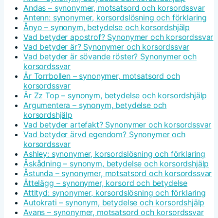
Andas – synonymer, motsatsord och korsordssvar
Antenn: synonymer, korsordslösning och förklaring
Ånyo – synonym, betydelse och korsordshjälp
Vad betyder apostrof? Synonymer och korsordssvar
Vad betyder är? Synonymer och korsordssvar
Vad betyder är sövande röster? Synonymer och
korsordssvar
Är Torrbollen – synonymer, motsatsord och
korsordssvar
Är Zz Top – synonym, betydelse och korsordshjälp
Argumentera – synonym, betydelse och
korsordshjälp
Vad betyder artefakt? Synonymer och korsordssvar
Vad betyder ärvd egendom? Synonymer och
korsordssvar
Ashley: synonymer, korsordslösning och förklaring
Åskådning – synonym, betydelse och korsordshjälp
Åstunda – synonymer, motsatsord och korsordssvar
Ättelägg – synonymer, korsord och betydelse
Attityd: synonymer, korsordslösning och förklaring
Autokrati – synonym, betydelse och korsordshjälp
Avans – synonymer, motsatsord och korsordssvar