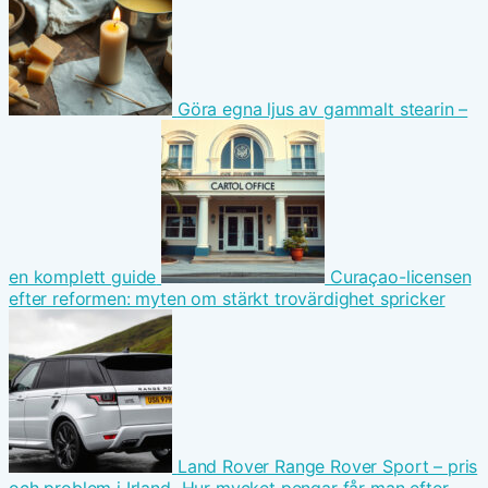
Göra egna ljus av gammalt stearin –
en komplett guide
Curaçao-licensen
efter reformen: myten om stärkt trovärdighet spricker
Land Rover Range Rover Sport – pris
och problem i Irland
Hur mycket pengar får man efter