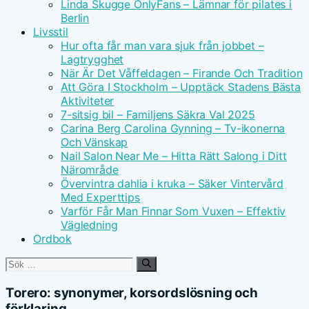
Linda Skugge OnlyFans – Lämnar för pilates i
Berlin
Livsstil
Hur ofta får man vara sjuk från jobbet –
Lagtrygghet
När Är Det Våffeldagen – Firande Och Tradition
Att Göra I Stockholm – Upptäck Stadens Bästa
Aktiviteter
7-sitsig bil – Familjens Säkra Val 2025
Carina Berg Carolina Gynning – Tv-ikonerna
Och Vänskap
Nail Salon Near Me – Hitta Rätt Salong i Ditt
Närområde
Övervintra dahlia i kruka – Säker Vintervård
Med Experttips
Varför Får Man Finnar Som Vuxen – Effektiv
Vägledning
Ordbok
Sök
efter:
Torero: synonymer, korsordslösning och
förklaring