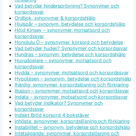
Vad betyder hindersprövning? Synonymer och
korsordssvar
Ordbok, synonymer & korsordshjälp
Hjulspår – synonym, betydelse och korsordshjälp
Höjd Kinsey – synonymer, motsatsord och
korsordssvar
Honolulu Ö – synonymer, korsord och betydelse
Vad betyder huden? Synonymer och korsordssvar
Hundras – synonym, betydelse och korsordshjälp
Huvudpelare – synonymer, motsatsord och
korsordssvar
Hydda – synonymer, motsatsord och korsordssvar
Hypotesen – synonym, betydelse och korsordshjälp
Ihärdig: synonymer, korsordslösning och förklaring
Illusion – synonymer, motsatsord och korsordssvar
Indata – synonymer, motsatsord och korsordssvar
Vad betyder indikator? Synonymer och
korsordssvar
Indiskt Bröd korsord 4 bokstäver
Inhösta: synonymer, korsordslösning och förklaring
Instabilitet – synonym, betydelse och korsordshjälp
Intetsägande: synonymer, korsordslösning och