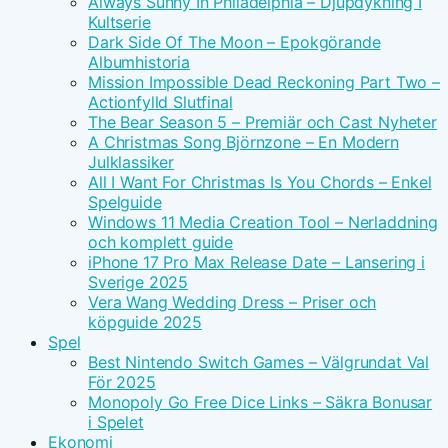
Always Sunny In Philadelphia – Djupdykning I
Kultserie
Dark Side Of The Moon – Epokgörande
Albumhistoria
Mission Impossible Dead Reckoning Part Two –
Actionfylld Slutfinal
The Bear Season 5 – Premiär och Cast Nyheter
A Christmas Song Björnzone – En Modern
Julklassiker
All I Want For Christmas Is You Chords – Enkel
Spelguide
Windows 11 Media Creation Tool – Nerladdning
och komplett guide
iPhone 17 Pro Max Release Date – Lansering i
Sverige 2025
Vera Wang Wedding Dress – Priser och
köpguide 2025
Spel
Best Nintendo Switch Games – Välgrundat Val
För 2025
Monopoly Go Free Dice Links – Säkra Bonusar
i Spelet
Ekonomi