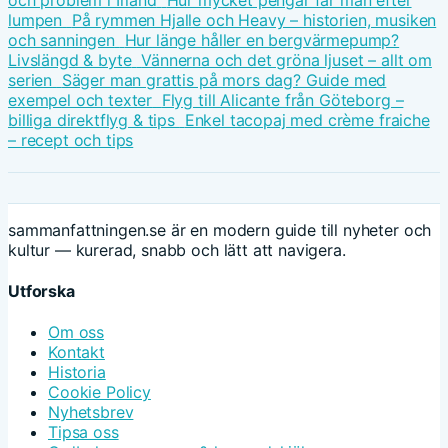
lumpen
På rymmen Hjalle och Heavy – historien, musiken
och sanningen
Hur länge håller en bergvärmepump?
Livslängd & byte
Vännerna och det gröna ljuset – allt om
serien
Säger man grattis på mors dag? Guide med
exempel och texter
Flyg till Alicante från Göteborg –
billiga direktflyg & tips
Enkel tacopaj med crème fraiche
– recept och tips
sammanfattningen.se är en modern guide till nyheter och
kultur — kurerad, snabb och lätt att navigera.
Utforska
Om oss
Kontakt
Historia
Cookie Policy
Nyhetsbrev
Tipsa oss