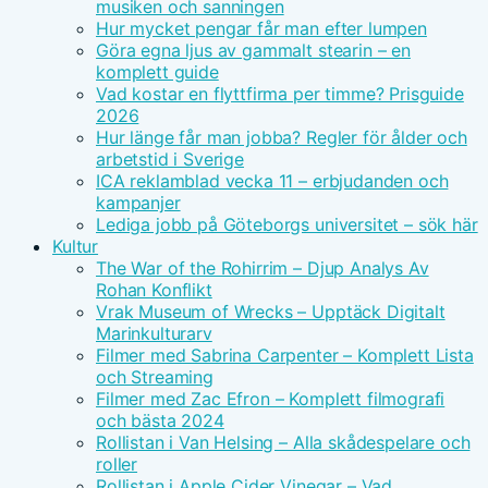
musiken och sanningen
Hur mycket pengar får man efter lumpen
Göra egna ljus av gammalt stearin – en
komplett guide
Vad kostar en flyttfirma per timme? Prisguide
2026
Hur länge får man jobba? Regler för ålder och
arbetstid i Sverige
ICA reklamblad vecka 11 – erbjudanden och
kampanjer
Lediga jobb på Göteborgs universitet – sök här
Kultur
The War of the Rohirrim – Djup Analys Av
Rohan Konflikt
Vrak Museum of Wrecks – Upptäck Digitalt
Marinkulturarv
Filmer med Sabrina Carpenter – Komplett Lista
och Streaming
Filmer med Zac Efron – Komplett filmografi
och bästa 2024
Rollistan i Van Helsing – Alla skådespelare och
roller
Rollistan i Apple Cider Vinegar – Vad