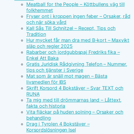
Meatball for the People – Köttbullens väg till
folkhemmet
Fryser ont i kroppen ingen feber – Orsaker, råd
och när söka vård
Kall Sås Till Schnitzel – Recept, Tips och
Tradition
Hur mycket får man dra med B-kort – Maxvikt
släp och regler 2025
Rabarber och jordgubbspaj Fredriks fika –
Enkel Att Baka
Gratis Juridisk Rådgivning Telefon – Nummer,
tips och tjänster i Sverige
Mat som är snäll mot magen – Bästa
livsmedlen för IBS
Skrift Korsord 4 Bokstäver – Svar TEXT och
RUNA
Ta mig med till drömmarnas land – Låttext,
fakta och historia
Vita fläckar på huden solning – Orsaker och
behandling
Drag i Tyrolen 4 Bokstäver –
Korsordslösningen Isel