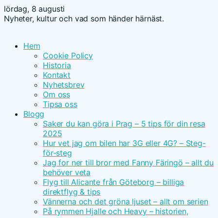
lördag, 8 augusti
Nyheter, kultur och vad som händer härnäst.
Hem
Cookie Policy
Historia
Kontakt
Nyhetsbrev
Om oss
Tipsa oss
Blogg
Saker du kan göra i Prag – 5 tips för din resa
2025
Hur vet jag om bilen har 3G eller 4G? – Steg-
för-steg
Jag for ner till bror med Fanny Färingö – allt du
behöver veta
Flyg till Alicante från Göteborg – billiga
direktflyg & tips
Vännerna och det gröna ljuset – allt om serien
På rymmen Hjalle och Heavy – historien,