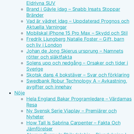
Eldrivna SUV
Brand i Gävle idag – Snabb Insats Stoppar
Bränder
Vad är vädret idag – Uppdaterad Prognos och
Aktuella Varningar
Mobilskal iPhone 15 Pro Max – Skydd och Stil
Fredrik Ljungberg Natalie Foster – Gift, barn
och liv i London
Johan de Jong Skierus ursprung – Namnets
rötter och släktfakta
Solens upp och nedgång – Orsaker och tider i
Sverige
Skotsk dans 4 bokstäver – Svar och förklaring
Swedbank Robur Technology A – Avkastning,
avgifter och innehav
Nöje
Hela England Bakar Programledare – Värdarnas
Resa
Ny Svensk Serie Viaplay – Premiärer och
Nyheter
How Tall Is Sabrina Carpenter – Fakta Och
Jämförelser