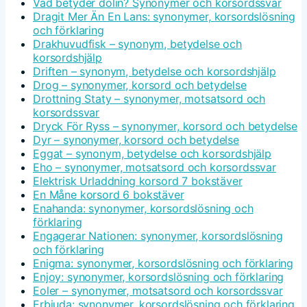
Vad betyder dolin? Synonymer och korsordssvar
Dragit Mer Än En Lans: synonymer, korsordslösning
och förklaring
Drakhuvudfisk – synonym, betydelse och
korsordshjälp
Driften – synonym, betydelse och korsordshjälp
Drog – synonymer, korsord och betydelse
Drottning Staty – synonymer, motsatsord och
korsordssvar
Dryck För Ryss – synonymer, korsord och betydelse
Dyr – synonymer, korsord och betydelse
Eggat – synonym, betydelse och korsordshjälp
Eho – synonymer, motsatsord och korsordssvar
Elektrisk Urladdning korsord 7 bokstäver
En Måne korsord 6 bokstäver
Enahanda: synonymer, korsordslösning och
förklaring
Engagerar Nationen: synonymer, korsordslösning
och förklaring
Enigma: synonymer, korsordslösning och förklaring
Enjoy: synonymer, korsordslösning och förklaring
Eoler – synonymer, motsatsord och korsordssvar
Erbjuda: synonymer, korsordslösning och förklaring