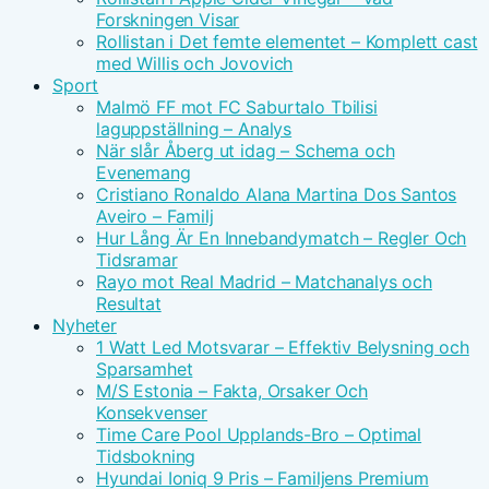
Forskningen Visar
Rollistan i Det femte elementet – Komplett cast
med Willis och Jovovich
Sport
Malmö FF mot FC Saburtalo Tbilisi
laguppställning – Analys
När slår Åberg ut idag – Schema och
Evenemang
Cristiano Ronaldo Alana Martina Dos Santos
Aveiro – Familj
Hur Lång Är En Innebandymatch – Regler Och
Tidsramar
Rayo mot Real Madrid – Matchanalys och
Resultat
Nyheter
1 Watt Led Motsvarar – Effektiv Belysning och
Sparsamhet
M/S Estonia – Fakta, Orsaker Och
Konsekvenser
Time Care Pool Upplands-Bro – Optimal
Tidsbokning
Hyundai Ioniq 9 Pris – Familjens Premium