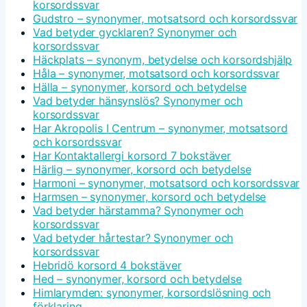
korsordssvar
Gudstro – synonymer, motsatsord och korsordssvar
Vad betyder gycklaren? Synonymer och
korsordssvar
Häckplats – synonym, betydelse och korsordshjälp
Håla – synonymer, motsatsord och korsordssvar
Hälla – synonymer, korsord och betydelse
Vad betyder hänsynslös? Synonymer och
korsordssvar
Har Akropolis I Centrum – synonymer, motsatsord
och korsordssvar
Har Kontaktallergi korsord 7 bokstäver
Härlig – synonymer, korsord och betydelse
Harmoni – synonymer, motsatsord och korsordssvar
Harmsen – synonymer, korsord och betydelse
Vad betyder härstamma? Synonymer och
korsordssvar
Vad betyder hårtestar? Synonymer och
korsordssvar
Hebridö korsord 4 bokstäver
Hed – synonymer, korsord och betydelse
Himlarymden: synonymer, korsordslösning och
förklaring