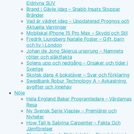
Eldrivna SUV
Brand i Gävle idag – Snabb Insats Stoppar
Bränder
Vad är vädret idag – Uppdaterad Prognos och
Aktuella Varningar
Mobilskal iPhone 15 Pro Max – Skydd och Stil
Fredrik Ljungberg Natalie Foster – Gift, barn
och liv i London
Johan de Jong Skierus ursprung – Namnets
rötter och släktfakta
Solens upp och nedgång – Orsaker och tider i
Sverige
Skotsk dans 4 bokstäver – Svar och förklaring
Swedbank Robur Technology A – Avkastning,
avgifter och innehav
Nöje
Hela England Bakar Programledare – Värdarnas
Resa
Ny Svensk Serie Viaplay – Premiärer och
Nyheter
How Tall Is Sabrina Carpenter – Fakta Och
Jämförelser