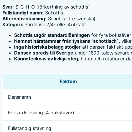
Svar:
S-C-H-O (förkortning av schottis)
Fullständigt namn:
Schottis
Alternativ stavning:
Schot (äldre svenska)
Kategori:
Pardans i 2/4- eller 4/4-takt
Schottis utgör standardlösningen
för fyra bokstäver
Namnet härstammar från tyskans ”schottisch”
, vilk
Inga historiska belägg stödjer
att dansen faktiskt up
Dansen spreds till Sverige
under 1800-talets senare 
Kännetecknas av livliga steg,
hopp och rotationer da
Faktum
Dansnamn
Korsordslösning (4 bokstäver)
Fullständig stavning