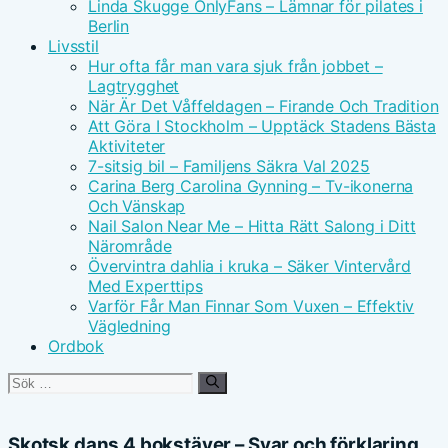
Linda Skugge OnlyFans – Lämnar för pilates i
Berlin
Livsstil
Hur ofta får man vara sjuk från jobbet –
Lagtrygghet
När Är Det Våffeldagen – Firande Och Tradition
Att Göra I Stockholm – Upptäck Stadens Bästa
Aktiviteter
7-sitsig bil – Familjens Säkra Val 2025
Carina Berg Carolina Gynning – Tv-ikonerna
Och Vänskap
Nail Salon Near Me – Hitta Rätt Salong i Ditt
Närområde
Övervintra dahlia i kruka – Säker Vintervård
Med Experttips
Varför Får Man Finnar Som Vuxen – Effektiv
Vägledning
Ordbok
Sök
efter:
Skotsk dans 4 bokstäver – Svar och förklaring