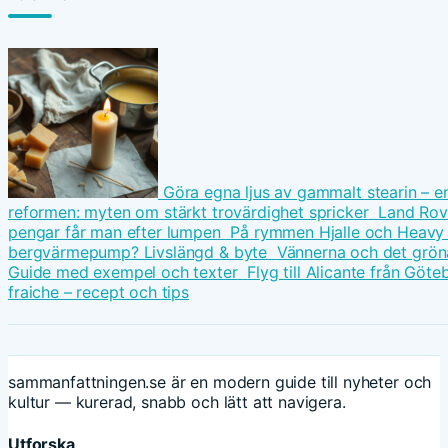
Göra egna ljus av gammalt stearin – e
reformen: myten om stärkt trovärdighet spricker
Land Rove
pengar får man efter lumpen
På rymmen Hjalle och Heavy 
bergvärmepump? Livslängd & byte
Vännerna och det gröna 
Guide med exempel och texter
Flyg till Alicante från Göteb
fraiche – recept och tips
sammanfattningen.se är en modern guide till nyheter och
kultur — kurerad, snabb och lätt att navigera.
Utforska