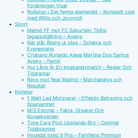
Forskningen Visar
Rollistan i Det femte elementet – Komplett cast
med Willis och Jovovich
Sport
Malmö FF mot FC Saburtalo Tbilisi
laguppställning – Analys
När slår Åberg ut idag – Schema och
Evenemang
Cristiano Ronaldo Alana Martina Dos Santos
Aveiro – Familj
Hur Lång Är En Innebandymatch – Regler Och
Tidsramar
Rayo mot Real Madrid – Matchanalys och
Resultat
Nyheter
1 Watt Led Motsvarar – Effektiv Belysning och
Sparsamhet
M/S Estonia – Fakta, Orsaker Och
Konsekvenser
Time Care Pool Upplands-Bro – Optimal
Tidsbokning
Hyundai Ioniq 9 Pris – Familjens Premium