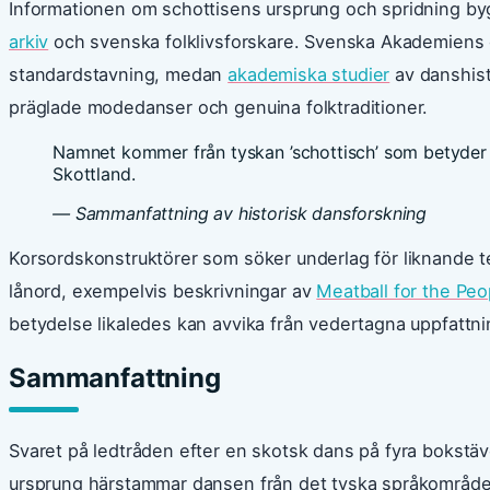
Informationen om schottisens ursprung och spridning b
arkiv
och svenska folklivsforskare. Svenska Akademiens o
standardstavning, medan
akademiska studier
av danshist
präglade modedanser och genuina folktraditioner.
Namnet kommer från tyskan ’schottisch’ som betyder ’
Skottland.
— Sammanfattning av historisk dansforskning
Korsordskonstruktörer som söker underlag för liknande tem
lånord, exempelvis beskrivningar av
Meatball for the Peo
betydelse likaledes kan avvika från vedertagna uppfattni
Sammanfattning
Svaret på ledtråden efter en skotsk dans på fyra bokstäv
ursprung härstammar dansen från det tyska språkområdet o