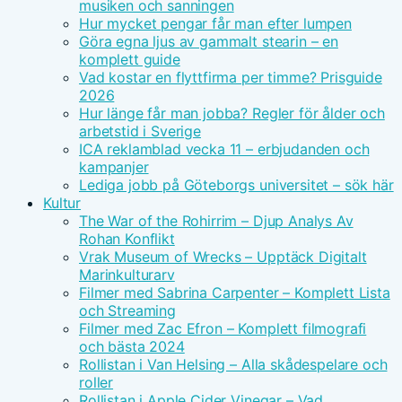
musiken och sanningen
Hur mycket pengar får man efter lumpen
Göra egna ljus av gammalt stearin – en
komplett guide
Vad kostar en flyttfirma per timme? Prisguide
2026
Hur länge får man jobba? Regler för ålder och
arbetstid i Sverige
ICA reklamblad vecka 11 – erbjudanden och
kampanjer
Lediga jobb på Göteborgs universitet – sök här
Kultur
The War of the Rohirrim – Djup Analys Av
Rohan Konflikt
Vrak Museum of Wrecks – Upptäck Digitalt
Marinkulturarv
Filmer med Sabrina Carpenter – Komplett Lista
och Streaming
Filmer med Zac Efron – Komplett filmografi
och bästa 2024
Rollistan i Van Helsing – Alla skådespelare och
roller
Rollistan i Apple Cider Vinegar – Vad