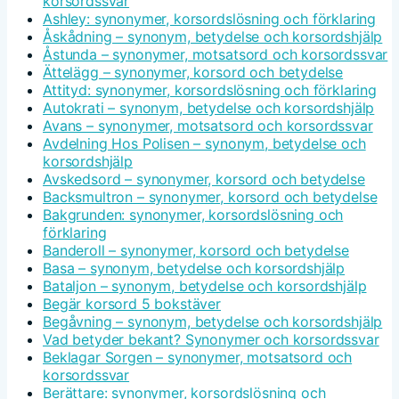
korsordssvar
Ashley: synonymer, korsordslösning och förklaring
Åskådning – synonym, betydelse och korsordshjälp
Åstunda – synonymer, motsatsord och korsordssvar
Ättelägg – synonymer, korsord och betydelse
Attityd: synonymer, korsordslösning och förklaring
Autokrati – synonym, betydelse och korsordshjälp
Avans – synonymer, motsatsord och korsordssvar
Avdelning Hos Polisen – synonym, betydelse och
korsordshjälp
Avskedsord – synonymer, korsord och betydelse
Backsmultron – synonymer, korsord och betydelse
Bakgrunden: synonymer, korsordslösning och
förklaring
Banderoll – synonymer, korsord och betydelse
Basa – synonym, betydelse och korsordshjälp
Bataljon – synonym, betydelse och korsordshjälp
Begär korsord 5 bokstäver
Begåvning – synonym, betydelse och korsordshjälp
Vad betyder bekant? Synonymer och korsordssvar
Beklagar Sorgen – synonymer, motsatsord och
korsordssvar
Berättare: synonymer, korsordslösning och