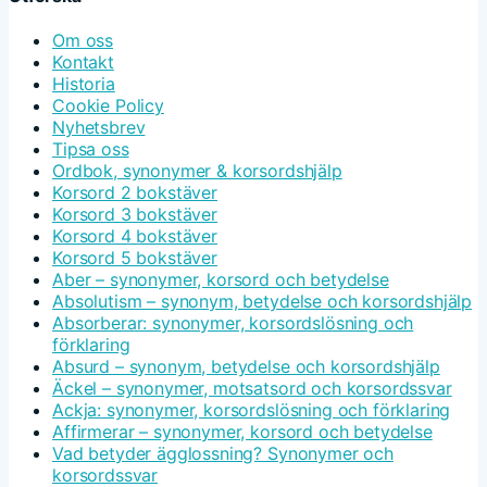
Om oss
Kontakt
Historia
Cookie Policy
Nyhetsbrev
Tipsa oss
Ordbok, synonymer & korsordshjälp
Korsord 2 bokstäver
Korsord 3 bokstäver
Korsord 4 bokstäver
Korsord 5 bokstäver
Aber – synonymer, korsord och betydelse
Absolutism – synonym, betydelse och korsordshjälp
Absorberar: synonymer, korsordslösning och
förklaring
Absurd – synonym, betydelse och korsordshjälp
Äckel – synonymer, motsatsord och korsordssvar
Ackja: synonymer, korsordslösning och förklaring
Affirmerar – synonymer, korsord och betydelse
Vad betyder ägglossning? Synonymer och
korsordssvar