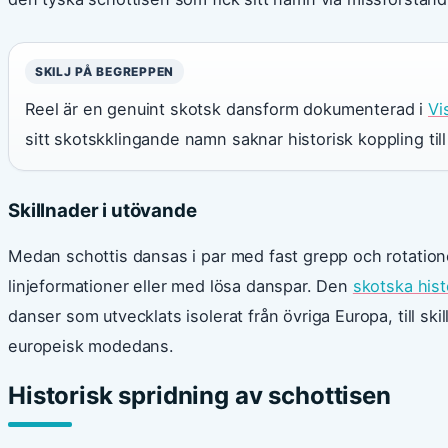
SKILJ PÅ BEGREPPEN
Reel är en genuint skotsk dansform dokumenterad i
Vi
sitt skotskklingande namn saknar historisk koppling ti
Skillnader i utövande
Medan schottis dansas i par med fast grepp och rotatione
linjeformationer eller med lösa danspar. Den
skotska hist
danser som utvecklats isolerat från övriga Europa, till s
europeisk modedans.
Historisk spridning av schottisen