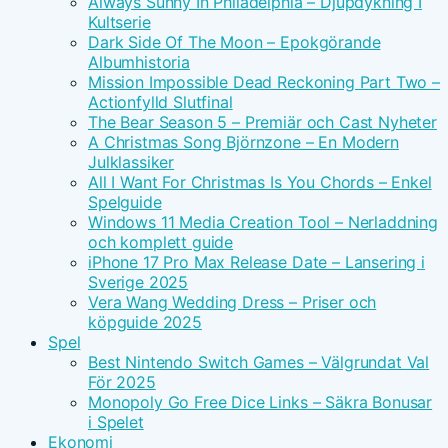
Always Sunny In Philadelphia – Djupdykning I
Kultserie
Dark Side Of The Moon – Epokgörande
Albumhistoria
Mission Impossible Dead Reckoning Part Two –
Actionfylld Slutfinal
The Bear Season 5 – Premiär och Cast Nyheter
A Christmas Song Björnzone – En Modern
Julklassiker
All I Want For Christmas Is You Chords – Enkel
Spelguide
Windows 11 Media Creation Tool – Nerladdning
och komplett guide
iPhone 17 Pro Max Release Date – Lansering i
Sverige 2025
Vera Wang Wedding Dress – Priser och
köpguide 2025
Spel
Best Nintendo Switch Games – Välgrundat Val
För 2025
Monopoly Go Free Dice Links – Säkra Bonusar
i Spelet
Ekonomi