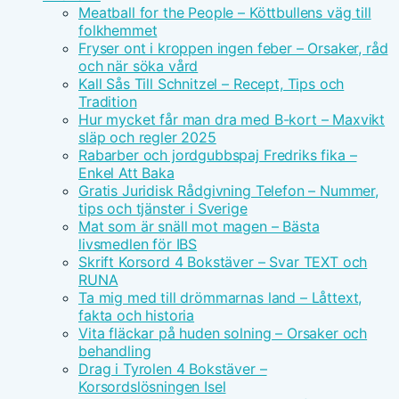
Meatball for the People – Köttbullens väg till
folkhemmet
Fryser ont i kroppen ingen feber – Orsaker, råd
och när söka vård
Kall Sås Till Schnitzel – Recept, Tips och
Tradition
Hur mycket får man dra med B-kort – Maxvikt
släp och regler 2025
Rabarber och jordgubbspaj Fredriks fika –
Enkel Att Baka
Gratis Juridisk Rådgivning Telefon – Nummer,
tips och tjänster i Sverige
Mat som är snäll mot magen – Bästa
livsmedlen för IBS
Skrift Korsord 4 Bokstäver – Svar TEXT och
RUNA
Ta mig med till drömmarnas land – Låttext,
fakta och historia
Vita fläckar på huden solning – Orsaker och
behandling
Drag i Tyrolen 4 Bokstäver –
Korsordslösningen Isel