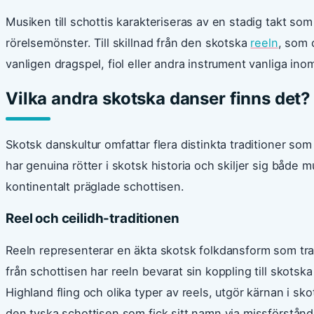
Musiken till schottis karakteriseras av en stadig takt so
rörelsemönster. Till skillnad från den skotska
reeln
, som 
vanligen dragspel, fiol eller andra instrument vanliga in
Vilka andra skotska danser finns det?
Skotsk danskultur omfattar flera distinkta traditioner som
har genuina rötter i skotsk historia och skiljer sig både 
kontinentalt präglade schottisen.
Reel och ceilidh-traditionen
Reeln representerar en äkta skotsk folkdansform som tradit
från schottisen har reeln bevarat sin koppling till skotsk
Highland fling och olika typer av reels, utgör kärnan i sko
den tyska schottisen som fick sitt namn via missförstånd