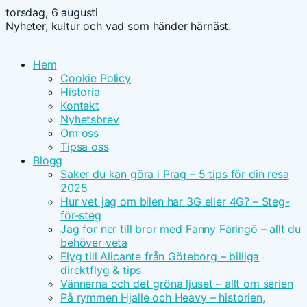
torsdag, 6 augusti
Nyheter, kultur och vad som händer härnäst.
Hem
Cookie Policy
Historia
Kontakt
Nyhetsbrev
Om oss
Tipsa oss
Blogg
Saker du kan göra i Prag – 5 tips för din resa
2025
Hur vet jag om bilen har 3G eller 4G? – Steg-
för-steg
Jag for ner till bror med Fanny Färingö – allt du
behöver veta
Flyg till Alicante från Göteborg – billiga
direktflyg & tips
Vännerna och det gröna ljuset – allt om serien
På rymmen Hjalle och Heavy – historien,