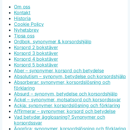
Om oss
Kontakt
Historia
Cookie Policy
Nyhetsbrev
Tipsa oss
Ordbok, synonymer & korsordshjälp
Korsord 2 bokstäver
Korsord 3 bokstäver
Korsord 4 bokstäver
Korsord 5 bokstäver
Aber – synonymer, korsord och betydelse
Absolutism – synonym, betydelse och korsordshjälp
Absorberar: synonymer, korsordslösning och
förklaring
Absurd – synonym, betydelse och korsordshjälp
Äckel – synonymer, motsatsord och korsordssvar
Ackja: synonymer, korsordslösning och förklaring
Affirmerar – synonymer, korsord och betydelse
Vad betyder ägglossning? Synonymer och
korsordssvar
Äggröra: synonymer, korsordslösning och förklaring