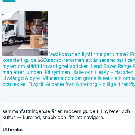
Vad kostar en flyttfirma per timme? P
komplett guide
myten om stärkt trovärdighet spricker
Land Rover Range Ro
man efter lumpen
På rymmen Hjalle och Heavy – historien
Livslängd & byte
Vännerna och det gröna ljuset – allt om s
och texter
Flyg till Alicante från Göteborg – billiga direktfl
sammanfattningen.se är en modern guide till nyheter och
kultur — kurerad, snabb och lätt att navigera.
Utforska