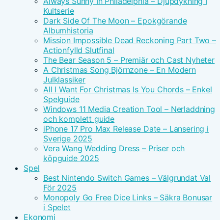
Always Sunny In Philadelphia – Djupdykning I
Kultserie
Dark Side Of The Moon – Epokgörande
Albumhistoria
Mission Impossible Dead Reckoning Part Two –
Actionfylld Slutfinal
The Bear Season 5 – Premiär och Cast Nyheter
A Christmas Song Björnzone – En Modern
Julklassiker
All I Want For Christmas Is You Chords – Enkel
Spelguide
Windows 11 Media Creation Tool – Nerladdning
och komplett guide
iPhone 17 Pro Max Release Date – Lansering i
Sverige 2025
Vera Wang Wedding Dress – Priser och
köpguide 2025
Spel
Best Nintendo Switch Games – Välgrundat Val
För 2025
Monopoly Go Free Dice Links – Säkra Bonusar
i Spelet
Ekonomi