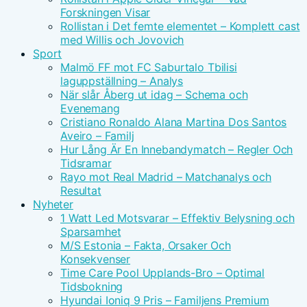
Forskningen Visar
Rollistan i Det femte elementet – Komplett cast
med Willis och Jovovich
Sport
Malmö FF mot FC Saburtalo Tbilisi
laguppställning – Analys
När slår Åberg ut idag – Schema och
Evenemang
Cristiano Ronaldo Alana Martina Dos Santos
Aveiro – Familj
Hur Lång Är En Innebandymatch – Regler Och
Tidsramar
Rayo mot Real Madrid – Matchanalys och
Resultat
Nyheter
1 Watt Led Motsvarar – Effektiv Belysning och
Sparsamhet
M/S Estonia – Fakta, Orsaker Och
Konsekvenser
Time Care Pool Upplands-Bro – Optimal
Tidsbokning
Hyundai Ioniq 9 Pris – Familjens Premium