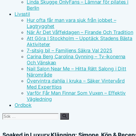
Linda Skugge OnlyFans – Lämnar för pilates i
Berlin
Livsstil
Hur ofta får man vara sjuk från jobbet –
Lagtrygghet
När Är Det Våffeldagen – Firande Och Tradition
Att Göra I Stockholm – Upptäck Stadens Bästa
Aktiviteter
7-sitsig bil – Familjens Säkra Val 2025
Carina Berg Carolina Gynning – Tv-ikonerna
Och Vänskap
Nail Salon Near Me – Hitta Rätt Salong i Ditt
Närområde
Övervintra dahlia i kruka – Säker Vintervård
Med Experttips
Varför Får Man Finnar Som Vuxen – Effektiv
Vägledning
Ordbok
Sök
efter:
Soaked in Luxury Klänning: Simone, Köp & Recen