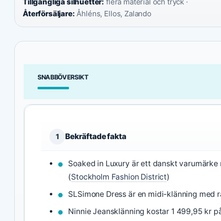
Tillgängliga silhuetter:
flera material och tryck ·
Återförsäljare:
Åhléns, Ellos, Zalando
SNABBÖVERSIKT
Bekräftade fakta
1
Soaked in Luxury är ett danskt varumärke 
(
Stockholm Fashion District
)
SLSimone Dress är en midi-klänning med räf
Ninnie Jeansklänning kostar 1 499,95 kr p