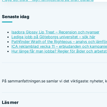
Senaste idag
Isadora Glossy Lip Treat – Recension och nyanser
Lediga jobb på Göteborgs universitet – sök här
Pathfinder Wrath of the Righteous – analys och jämfö
ICA reklamblad vecka 11 – erbjudanden och kampanje
Hur länge får man jobba? Regler för ålder och arbetst
På sammanfattningen.se samlar vi det viktigaste: nyheter, ku
Läs mer