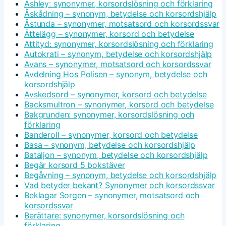
Ashley: synonymer, korsordslösning och förklaring
Åskådning – synonym, betydelse och korsordshjälp
Åstunda – synonymer, motsatsord och korsordssvar
Ättelägg – synonymer, korsord och betydelse
Attityd: synonymer, korsordslösning och förklaring
Autokrati – synonym, betydelse och korsordshjälp
Avans – synonymer, motsatsord och korsordssvar
Avdelning Hos Polisen – synonym, betydelse och
korsordshjälp
Avskedsord – synonymer, korsord och betydelse
Backsmultron – synonymer, korsord och betydelse
Bakgrunden: synonymer, korsordslösning och
förklaring
Banderoll – synonymer, korsord och betydelse
Basa – synonym, betydelse och korsordshjälp
Bataljon – synonym, betydelse och korsordshjälp
Begär korsord 5 bokstäver
Begåvning – synonym, betydelse och korsordshjälp
Vad betyder bekant? Synonymer och korsordssvar
Beklagar Sorgen – synonymer, motsatsord och
korsordssvar
Berättare: synonymer, korsordslösning och
förklaring