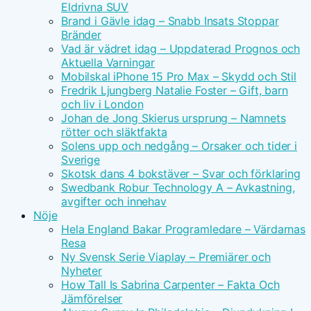
Eldrivna SUV
Brand i Gävle idag – Snabb Insats Stoppar
Bränder
Vad är vädret idag – Uppdaterad Prognos och
Aktuella Varningar
Mobilskal iPhone 15 Pro Max – Skydd och Stil
Fredrik Ljungberg Natalie Foster – Gift, barn
och liv i London
Johan de Jong Skierus ursprung – Namnets
rötter och släktfakta
Solens upp och nedgång – Orsaker och tider i
Sverige
Skotsk dans 4 bokstäver – Svar och förklaring
Swedbank Robur Technology A – Avkastning,
avgifter och innehav
Nöje
Hela England Bakar Programledare – Värdarnas
Resa
Ny Svensk Serie Viaplay – Premiärer och
Nyheter
How Tall Is Sabrina Carpenter – Fakta Och
Jämförelser