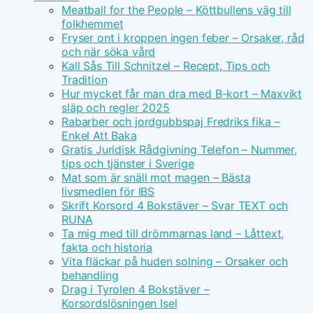
Meatball for the People – Köttbullens väg till
folkhemmet
Fryser ont i kroppen ingen feber – Orsaker, råd
och när söka vård
Kall Sås Till Schnitzel – Recept, Tips och
Tradition
Hur mycket får man dra med B-kort – Maxvikt
släp och regler 2025
Rabarber och jordgubbspaj Fredriks fika –
Enkel Att Baka
Gratis Juridisk Rådgivning Telefon – Nummer,
tips och tjänster i Sverige
Mat som är snäll mot magen – Bästa
livsmedlen för IBS
Skrift Korsord 4 Bokstäver – Svar TEXT och
RUNA
Ta mig med till drömmarnas land – Låttext,
fakta och historia
Vita fläckar på huden solning – Orsaker och
behandling
Drag i Tyrolen 4 Bokstäver –
Korsordslösningen Isel