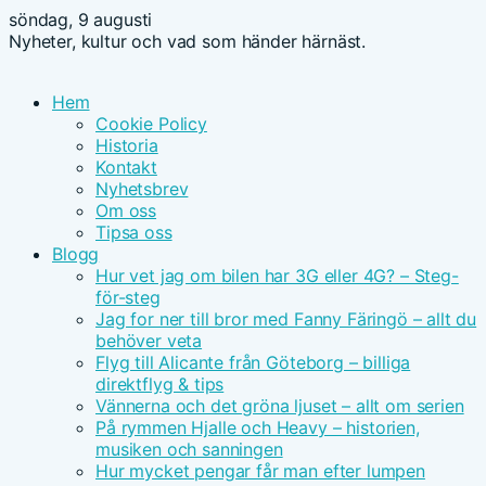
söndag, 9 augusti
Nyheter, kultur och vad som händer härnäst.
Hem
Cookie Policy
Historia
Kontakt
Nyhetsbrev
Om oss
Tipsa oss
Blogg
Hur vet jag om bilen har 3G eller 4G? – Steg-
för-steg
Jag for ner till bror med Fanny Färingö – allt du
behöver veta
Flyg till Alicante från Göteborg – billiga
direktflyg & tips
Vännerna och det gröna ljuset – allt om serien
På rymmen Hjalle och Heavy – historien,
musiken och sanningen
Hur mycket pengar får man efter lumpen