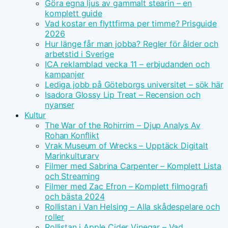
Göra egna ljus av gammalt stearin – en
komplett guide
Vad kostar en flyttfirma per timme? Prisguide
2026
Hur länge får man jobba? Regler för ålder och
arbetstid i Sverige
ICA reklamblad vecka 11 – erbjudanden och
kampanjer
Lediga jobb på Göteborgs universitet – sök här
Isadora Glossy Lip Treat – Recension och
nyanser
Kultur
The War of the Rohirrim – Djup Analys Av
Rohan Konflikt
Vrak Museum of Wrecks – Upptäck Digitalt
Marinkulturarv
Filmer med Sabrina Carpenter – Komplett Lista
och Streaming
Filmer med Zac Efron – Komplett filmografi
och bästa 2024
Rollistan i Van Helsing – Alla skådespelare och
roller
Rollistan i Apple Cider Vinegar – Vad