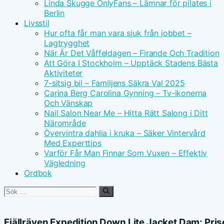
Linda Skugge OnlyFans – Lämnar för pilates i
Berlin
Livsstil
Hur ofta får man vara sjuk från jobbet –
Lagtrygghet
När Är Det Våffeldagen – Firande Och Tradition
Att Göra I Stockholm – Upptäck Stadens Bästa
Aktiviteter
7-sitsig bil – Familjens Säkra Val 2025
Carina Berg Carolina Gynning – Tv-ikonerna
Och Vänskap
Nail Salon Near Me – Hitta Rätt Salong i Ditt
Närområde
Övervintra dahlia i kruka – Säker Vintervård
Med Experttips
Varför Får Man Finnar Som Vuxen – Effektiv
Vägledning
Ordbok
Sök
efter:
Fjällräven Expedition Down Lite Jacket Dam: Pris