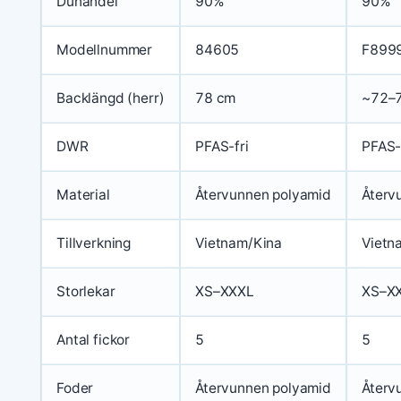
Dunandel
90%
90%
Modellnummer
84605
F899
Backlängd (herr)
78 cm
~72–7
DWR
PFAS-fri
PFAS-
Material
Återvunnen polyamid
Återv
Tillverkning
Vietnam/Kina
Vietn
Storlekar
XS–XXXL
XS–XX
Antal fickor
5
5
Foder
Återvunnen polyamid
Återv