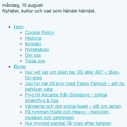
måndag, 10 augusti
Nyheter, kultur och vad som händer härnäst.
Hem
Cookie Policy
Historia
Kontakt
Nyhetsbrev
Om oss
Tipsa oss
Blogg
Hur vet jag om bilen har 3G eller 4G? – Steg-
för-steg
Jag for ner till bror med Fanny Färingö – allt du
behöver veta
Flyg till Alicante från Göteborg – billiga
direktflyg & tips
Vännerna och det gröna ljuset – allt om serien
På rymmen Hjalle och Heavy – historien,
musiken och sanningen
Hur mycket pengar får man efter lumpen