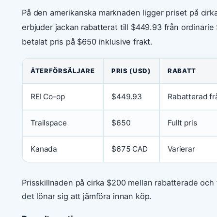
På den amerikanska marknaden ligger priset på cirk
erbjuder jackan rabatterat till $449.93 från ordinari
betalat pris på $650 inklusive frakt.
ÅTERFÖRSÄLJARE
PRIS (USD)
RABATT
REI Co-op
$449.93
Rabatterad f
Trailspace
$650
Fullt pris
Kanada
$675 CAD
Varierar
Prisskillnaden på cirka $200 mellan rabatterade och f
det lönar sig att jämföra innan köp.