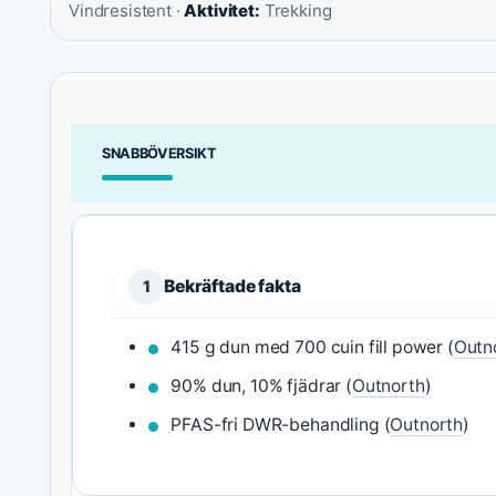
Vindresistent ·
Aktivitet:
Trekking
SNABBÖVERSIKT
Bekräftade fakta
1
415 g dun med 700 cuin fill power (
Outn
90% dun, 10% fjädrar (
Outnorth
)
PFAS-fri DWR-behandling (
Outnorth
)