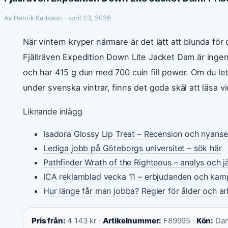
Av Henrik Karlsson · april 23, 2026
När vintern kryper närmare är det lätt att blunda fö
Fjällräven Expedition Down Lite Jacket Dam är ingen
och har 415 g dun med 700 cuin fill power. Om du let
under svenska vintrar, finns det goda skäl att läsa vi
Liknande inlägg
Isadora Glossy Lip Treat – Recension och nyanse
Lediga jobb på Göteborgs universitet – sök här
Pathfinder Wrath of the Righteous – analys och j
ICA reklamblad vecka 11 – erbjudanden och kam
Hur länge får man jobba? Regler för ålder och ar
Pris från:
4 143 kr ·
Artikelnummer:
F89995 ·
Kön:
Dam