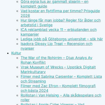
Göra egna ljus av gammalt stearin – en
komplett guide
Vad kostar en flyttfirma per timme? Prisguide
2026
Hur länge får man jobba? Regler för ålder och
arbetstid i Sverige
ICA reklamblad vecka 11 – erbjudanden och
kampanjer
Lediga jobb på Göteborgs universitet – sök här
Isadora Glossy Lip Treat – Recension och
nyanser
Kultur
The War of the Rohirrim – Djup Analys Av
Rohan Konflikt
Vrak Museum of Wrecks – Upptäck Digitalt
Marinkulturarv
Filmer med Sabrina Carpenter – Komplett Lista
och Streaming
Filmer med Zac Efron – Komplett filmografi
och bästa 2024
Rollistan i Van Helsing – Alla skådespelare och
roller
Rollistan i Apple Cider Vinegar – Vad