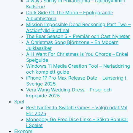
Always Sunny In Philadelphia – Djupdykning I
Kultserie
Dark Side Of The Moon – Epokgörande
Albumhistoria
Mission Impossible Dead Reckoning Part Two –
Actionfylld Slutfinal
The Bear Season 5 – Premiär och Cast Nyheter
A Christmas Song Björnzone – En Modern
Julklassiker
All I Want For Christmas Is You Chords – Enkel
Spelguide
Windows 11 Media Creation Tool – Nerladdning
och komplett guide
iPhone 17 Pro Max Release Date – Lansering i
Sverige 2025
Vera Wang Wedding Dress – Priser och
köpguide 2025
Spel
Best Nintendo Switch Games – Välgrundat Val
För 2025
Monopoly Go Free Dice Links – Säkra Bonusar
i Spelet
Ekonomi