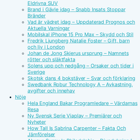
Eldrivna SUV
Brand i Gävle idag – Snabb Insats Stoppar
Bränder
Vad är vädret idag – Uppdaterad Prognos och
Aktuella Varningar
Mobilskal iPhone 15 Pro Max – Skydd och Stil
Fredrik Ljungberg Natalie Foster – Gift, barn
och liv i London
Johan de Jong Skierus ursprung – Namnets
rötter och släktfakta
Solens upp och nedgång – Orsaker och tider i
Sverige
Skotsk dans 4 bokstäver – Svar och förklaring
Swedbank Robur Technology A – Avkastning,
avgifter och innehav
Nöje
Hela England Bakar Programledare – Värdarnas
Resa
Ny Svensk Serie Viaplay – Premiärer och
Nyheter
How Tall Is Sabrina Carpenter – Fakta Och
Jämförelser