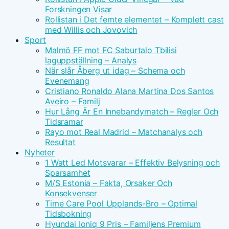
Forskningen Visar
Rollistan i Det femte elementet – Komplett cast
med Willis och Jovovich
Sport
Malmö FF mot FC Saburtalo Tbilisi
laguppställning – Analys
När slår Åberg ut idag – Schema och
Evenemang
Cristiano Ronaldo Alana Martina Dos Santos
Aveiro – Familj
Hur Lång Är En Innebandymatch – Regler Och
Tidsramar
Rayo mot Real Madrid – Matchanalys och
Resultat
Nyheter
1 Watt Led Motsvarar – Effektiv Belysning och
Sparsamhet
M/S Estonia – Fakta, Orsaker Och
Konsekvenser
Time Care Pool Upplands-Bro – Optimal
Tidsbokning
Hyundai Ioniq 9 Pris – Familjens Premium