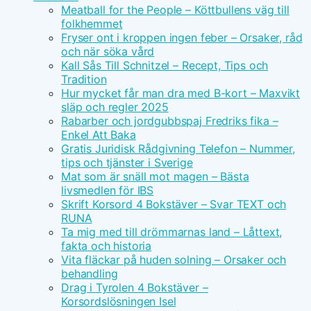
Meatball for the People – Köttbullens väg till
folkhemmet
Fryser ont i kroppen ingen feber – Orsaker, råd
och när söka vård
Kall Sås Till Schnitzel – Recept, Tips och
Tradition
Hur mycket får man dra med B-kort – Maxvikt
släp och regler 2025
Rabarber och jordgubbspaj Fredriks fika –
Enkel Att Baka
Gratis Juridisk Rådgivning Telefon – Nummer,
tips och tjänster i Sverige
Mat som är snäll mot magen – Bästa
livsmedlen för IBS
Skrift Korsord 4 Bokstäver – Svar TEXT och
RUNA
Ta mig med till drömmarnas land – Låttext,
fakta och historia
Vita fläckar på huden solning – Orsaker och
behandling
Drag i Tyrolen 4 Bokstäver –
Korsordslösningen Isel