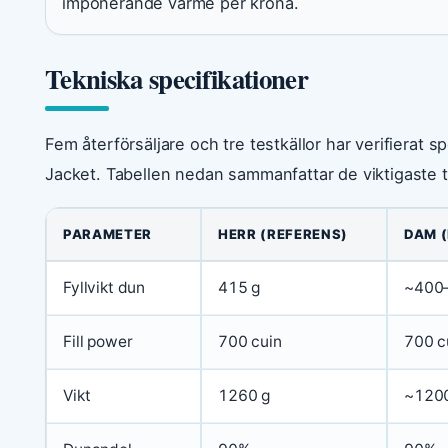
imponerande värme per krona.
Tekniska specifikationer
Fem återförsäljare och tre testkällor har verifierat 
Jacket. Tabellen nedan sammanfattar de viktigaste 
PARAMETER
HERR (REFERENS)
DAM 
Fyllvikt dun
415 g
~400–
Fill power
700 cuin
700 c
Vikt
1260 g
~1200