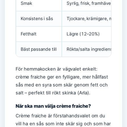
Smak
Syrlig, frisk, framhäver rökt s
Konsistens i sås
Tjockare, krämigare, mindre ri
Fetthalt
Lägre (12–20%)
Bäst passande till
Rökta/salta ingredienser, ost,
För hemmakocken är vägvalet enkelt:
crème fraiche ger en fylligare, mer hållfast
sås med en syra som skär genom fett och
salt – perfekt till rökt skinka (Arla).
När ska man välja crème fraiche?
Crème fraiche är förstahandsvalet om du
vill ha en sås som inte skär sig och som har