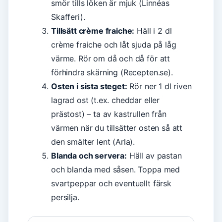
smör tills löken är mjuk (Linnéas
Skafferi).
Tillsätt crème fraiche:
Häll i 2 dl
crème fraiche och låt sjuda på låg
värme. Rör om då och då för att
förhindra skärning (Recepten.se).
Osten i sista steget:
Rör ner 1 dl riven
lagrad ost (t.ex. cheddar eller
prästost) – ta av kastrullen från
värmen när du tillsätter osten så att
den smälter lent (Arla).
Blanda och servera:
Häll av pastan
och blanda med såsen. Toppa med
svartpeppar och eventuellt färsk
persilja.