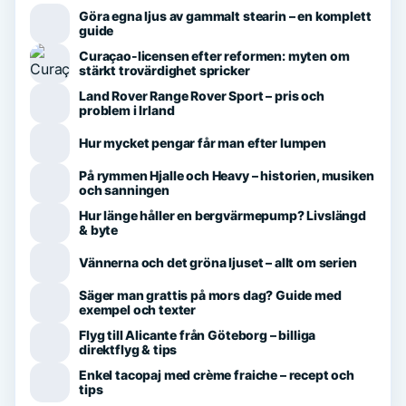
Göra egna ljus av gammalt stearin – en komplett
guide
Curaçao-licensen efter reformen: myten om
stärkt trovärdighet spricker
Land Rover Range Rover Sport – pris och
problem i Irland
Hur mycket pengar får man efter lumpen
På rymmen Hjalle och Heavy – historien, musiken
och sanningen
Hur länge håller en bergvärmepump? Livslängd
& byte
Vännerna och det gröna ljuset – allt om serien
Säger man grattis på mors dag? Guide med
exempel och texter
Flyg till Alicante från Göteborg – billiga
direktflyg & tips
Enkel tacopaj med crème fraiche – recept och
tips