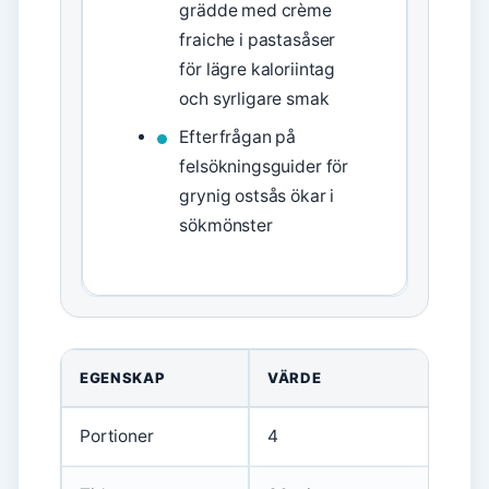
grädde med crème
fraiche i pastasåser
för lägre kaloriintag
och syrligare smak
Efterfrågan på
felsökningsguider för
grynig ostsås ökar i
sökmönster
Nyckelfakta: pasta med skinksås crème fraiche
EGENSKAP
VÄRDE
Portioner
4