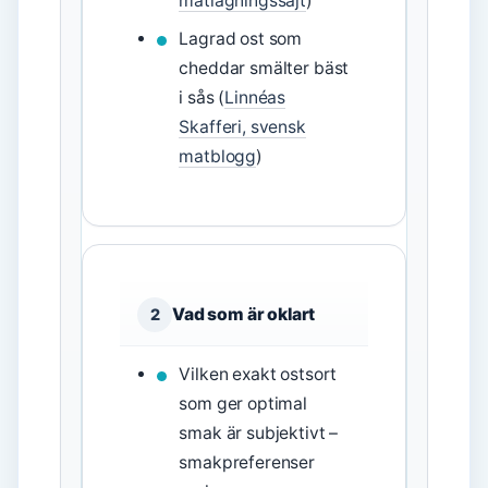
matlagningssajt
)
Lagrad ost som
cheddar smälter bäst
i sås (
Linnéas
Skafferi, svensk
matblogg
)
Vad som är oklart
2
Vilken exakt ostsort
som ger optimal
smak är subjektivt –
smakpreferenser