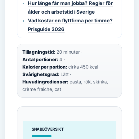
Hur länge får man jobba? Regler för
ålder och arbetstid i Sverige
Vad kostar en flyttfirma per timme?
Prisguide 2026
Tillagningstid:
20 minuter ·
Antal portioner:
4 ·
Kalorier per portion:
cirka 450 kcal ·
Svårighetsgrad:
Lätt ·
Huvudingredienser:
pasta, rökt skinka,
crème fraiche, ost
SNABBÖVERSIKT