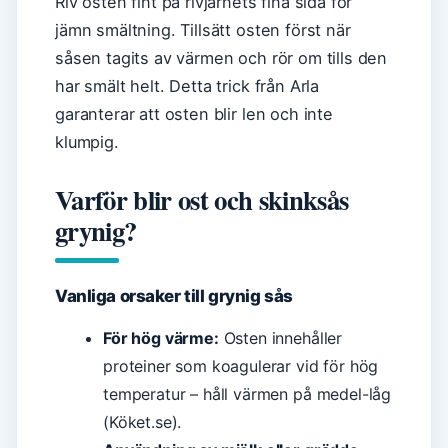
Riv osten fint på rivjärnets fina sida för
jämn smältning. Tillsätt osten först när
såsen tagits av värmen och rör om tills den
har smält helt. Detta trick från Arla
garanterar att osten blir len och inte
klumpig.
Varför blir ost och skinksås
grynig?
Vanliga orsaker till grynig sås
För hög värme:
Osten innehåller
proteiner som koagulerar vid för hög
temperatur – håll värmen på medel-låg
(Köket.se).