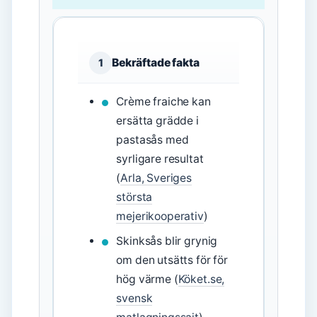
Bekräftade fakta
1
Crème fraiche kan
ersätta grädde i
pastasås med
syrligare resultat
(
Arla, Sveriges
största
mejerikooperativ
)
Skinksås blir grynig
om den utsätts för för
hög värme (
Köket.se,
svensk