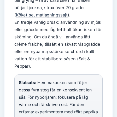
blir grynig – ta av kastrullen när såsen
börjar tjockna, strax över 70 grader
(
Köket.se, matlagningssajt
).
En tredje vanlig orsak: användning av mjölk
eller grädde med låg fetthalt ökar risken för
skärning. Om du ändå vill använda lätt
crème fraiche, tillsätt en skvätt vispgrädde
eller en nypa majsstärkelse utrörd i kallt
vatten för att stabilisera såsen (Salt &
Peppar).
Slutsats:
Hemmakocken som följer
dessa fyra steg får en konsekvent len
sås. För nybörjaren: fokusera på låg
värme och färskriven ost. För den
erfarna: experimentera med rökt paprika