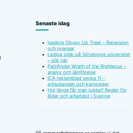
Senaste idag
Isadora Glossy Lip Treat – Recension
och nyanser
Lediga jobb på Göteborgs universitet
t
– sök här
Pathfinder Wrath of the Righteous –
analys och jämförelse
ICA reklamblad vecka 11 –
erbjudanden och kampanjer
Hur länge får man jobba? Regler för
ålder och arbetstid i Sverige