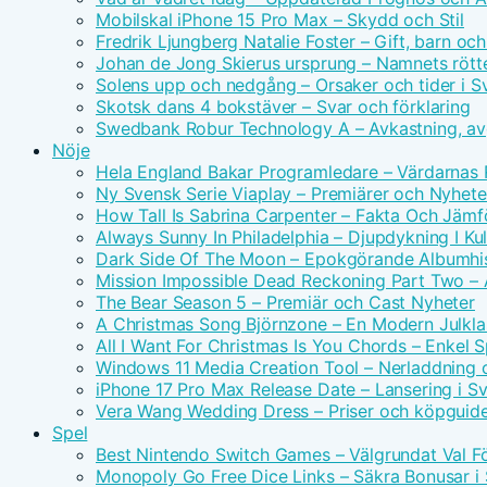
Mobilskal iPhone 15 Pro Max – Skydd och Stil
Fredrik Ljungberg Natalie Foster – Gift, barn och
Johan de Jong Skierus ursprung – Namnets rötte
Solens upp och nedgång – Orsaker och tider i S
Skotsk dans 4 bokstäver – Svar och förklaring
Swedbank Robur Technology A – Avkastning, avg
Nöje
Hela England Bakar Programledare – Värdarnas
Ny Svensk Serie Viaplay – Premiärer och Nyhete
How Tall Is Sabrina Carpenter – Fakta Och Jämf
Always Sunny In Philadelphia – Djupdykning I Kul
Dark Side Of The Moon – Epokgörande Albumhis
Mission Impossible Dead Reckoning Part Two – Ac
The Bear Season 5 – Premiär och Cast Nyheter
A Christmas Song Björnzone – En Modern Julkla
All I Want For Christmas Is You Chords – Enkel 
Windows 11 Media Creation Tool – Nerladdning 
iPhone 17 Pro Max Release Date – Lansering i S
Vera Wang Wedding Dress – Priser och köpguid
Spel
Best Nintendo Switch Games – Välgrundat Val F
Monopoly Go Free Dice Links – Säkra Bonusar i 