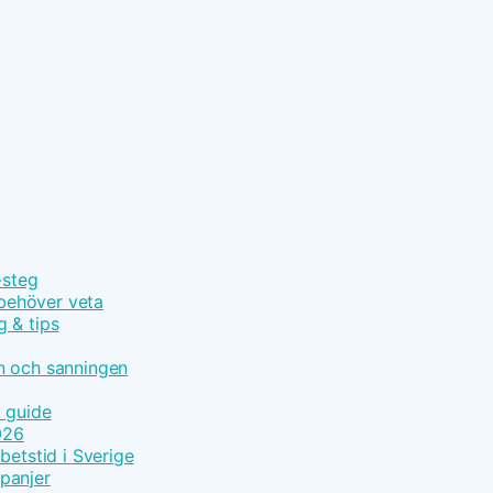
-steg
 behöver veta
g & tips
n och sanningen
t guide
026
betstid i Sverige
panjer