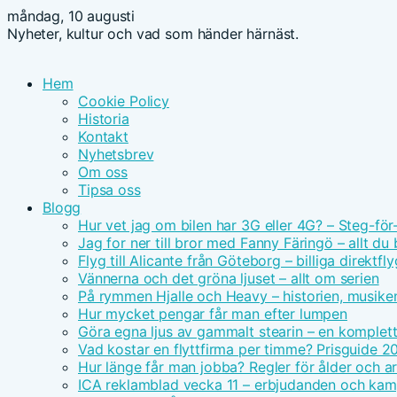
måndag, 10 augusti
Nyheter, kultur och vad som händer härnäst.
Hem
Cookie Policy
Historia
Kontakt
Nyhetsbrev
Om oss
Tipsa oss
Blogg
Hur vet jag om bilen har 3G eller 4G? – Steg-för
Jag for ner till bror med Fanny Färingö – allt du
Flyg till Alicante från Göteborg – billiga direktfly
Vännerna och det gröna ljuset – allt om serien
På rymmen Hjalle och Heavy – historien, musike
Hur mycket pengar får man efter lumpen
Göra egna ljus av gammalt stearin – en komplet
Vad kostar en flyttfirma per timme? Prisguide 2
Hur länge får man jobba? Regler för ålder och ar
ICA reklamblad vecka 11 – erbjudanden och kam