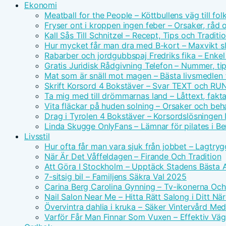
Ekonomi
Meatball for the People – Köttbullens väg till f
Fryser ont i kroppen ingen feber – Orsaker, råd 
Kall Sås Till Schnitzel – Recept, Tips och Traditi
Hur mycket får man dra med B-kort – Maxvikt s
Rabarber och jordgubbspaj Fredriks fika – Enkel
Gratis Juridisk Rådgivning Telefon – Nummer, tip
Mat som är snäll mot magen – Bästa livsmedlen 
Skrift Korsord 4 Bokstäver – Svar TEXT och RU
Ta mig med till drömmarnas land – Låttext, fakta
Vita fläckar på huden solning – Orsaker och beh
Drag i Tyrolen 4 Bokstäver – Korsordslösningen I
Linda Skugge OnlyFans – Lämnar för pilates i Ber
Livsstil
Hur ofta får man vara sjuk från jobbet – Lagtry
När Är Det Våffeldagen – Firande Och Tradition
Att Göra I Stockholm – Upptäck Stadens Bästa A
7-sitsig bil – Familjens Säkra Val 2025
Carina Berg Carolina Gynning – Tv-ikonerna Oc
Nail Salon Near Me – Hitta Rätt Salong i Ditt N
Övervintra dahlia i kruka – Säker Vintervård Me
Varför Får Man Finnar Som Vuxen – Effektiv Väg