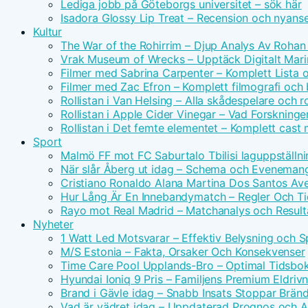
Lediga jobb på Göteborgs universitet – sök här
Isadora Glossy Lip Treat – Recension och nyans
Kultur
The War of the Rohirrim – Djup Analys Av Rohan 
Vrak Museum of Wrecks – Upptäck Digitalt Mari
Filmer med Sabrina Carpenter – Komplett Lista 
Filmer med Zac Efron – Komplett filmografi och
Rollistan i Van Helsing – Alla skådespelare och ro
Rollistan i Apple Cider Vinegar – Vad Forskninge
Rollistan i Det femte elementet – Komplett cast
Sport
Malmö FF mot FC Saburtalo Tbilisi laguppställni
När slår Åberg ut idag – Schema och Eveneman
Cristiano Ronaldo Alana Martina Dos Santos Avei
Hur Lång Är En Innebandymatch – Regler Och T
Rayo mot Real Madrid – Matchanalys och Result
Nyheter
1 Watt Led Motsvarar – Effektiv Belysning och 
M/S Estonia – Fakta, Orsaker Och Konsekvenser
Time Care Pool Upplands-Bro – Optimal Tidsbo
Hyundai Ioniq 9 Pris – Familjens Premium Eldri
Brand i Gävle idag – Snabb Insats Stoppar Brän
Vad är vädret idag – Uppdaterad Prognos och Ak