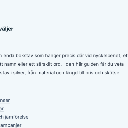
väljer
n enda bokstav som hänger precis där vid nyckelbenet, et
 namn eller ett särskilt ord. I den här guiden får du veta
v i silver, från material och längd till pris och skötsel.
anser
är
ch jämförelse
kampanjer