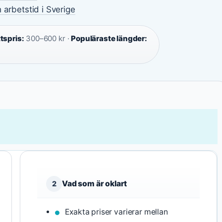
 arbetstid i Sverige
spris:
300–600 kr ·
Populäraste längder:
Vad som är oklart
2
Exakta priser varierar mellan