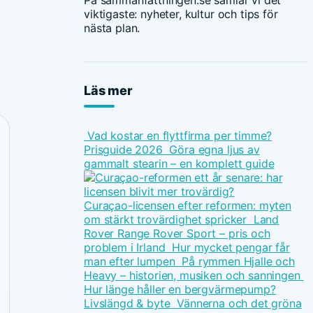
På sammanfattningen.se samlar vi det
viktigaste: nyheter, kultur och tips för
nästa plan.
Läs mer
Vad kostar en flyttfirma per timme?
Prisguide 2026
Göra egna ljus av
gammalt stearin – en komplett guide
Curaçao-licensen efter reformen: myten
om stärkt trovärdighet spricker
Land
Rover Range Rover Sport – pris och
problem i Irland
Hur mycket pengar får
man efter lumpen
På rymmen Hjalle och
Heavy – historien, musiken och sanningen
Hur länge håller en bergvärmepump?
Livslängd & byte
Vännerna och det gröna