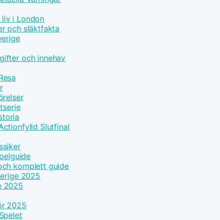
 liv i London
r och släktfakta
verige
ifter och innehav
 Resa
r
örelser
tserie
toria
tionfylld Slutfinal
ssiker
Spelguide
och komplett guide
verige 2025
e 2025
ör 2025
Spelet