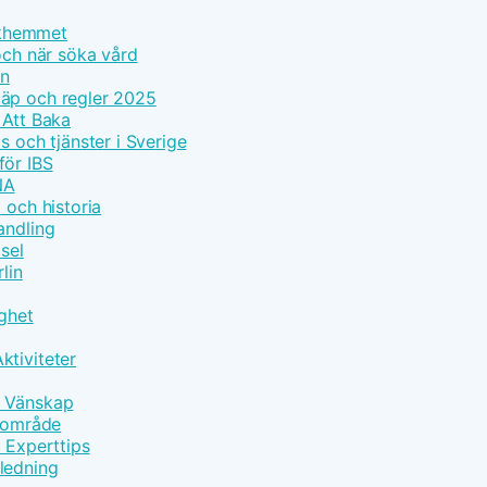
olkhemmet
och när söka vård
on
läp och regler 2025
 Att Baka
s och tjänster i Sverige
för IBS
NA
 och historia
andling
sel
lin
gghet
ktiviteter
h Vänskap
ärområde
d Experttips
ledning