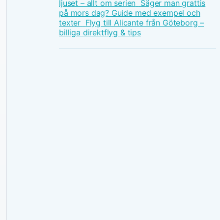
ljuset – allt om serien
Säger man grattis
på mors dag? Guide med exempel och
texter
Flyg till Alicante från Göteborg –
billiga direktflyg & tips