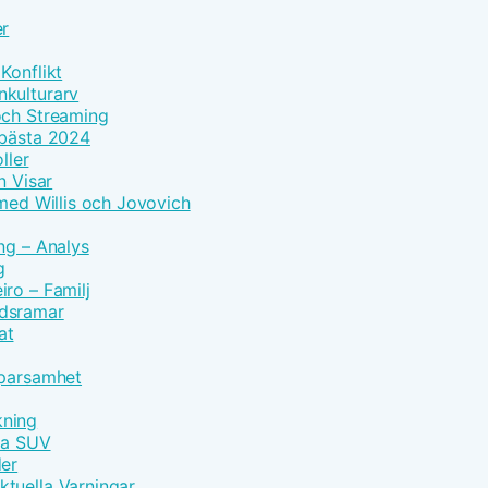
er
Konflikt
nkulturarv
och Streaming
 bästa 2024
ller
n Visar
 med Willis och Jovovich
ng – Analys
g
ro – Familj
idsramar
at
Sparsamhet
kning
vna SUV
der
tuella Varningar