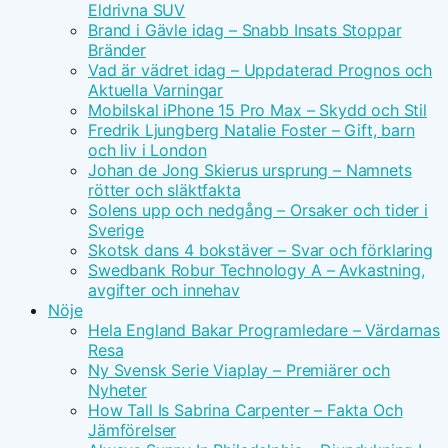
Eldrivna SUV
Brand i Gävle idag – Snabb Insats Stoppar
Bränder
Vad är vädret idag – Uppdaterad Prognos och
Aktuella Varningar
Mobilskal iPhone 15 Pro Max – Skydd och Stil
Fredrik Ljungberg Natalie Foster – Gift, barn
och liv i London
Johan de Jong Skierus ursprung – Namnets
rötter och släktfakta
Solens upp och nedgång – Orsaker och tider i
Sverige
Skotsk dans 4 bokstäver – Svar och förklaring
Swedbank Robur Technology A – Avkastning,
avgifter och innehav
Nöje
Hela England Bakar Programledare – Värdarnas
Resa
Ny Svensk Serie Viaplay – Premiärer och
Nyheter
How Tall Is Sabrina Carpenter – Fakta Och
Jämförelser