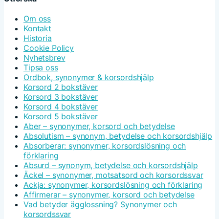
Om oss
Kontakt
Historia
Cookie Policy
Nyhetsbrev
Tipsa oss
Ordbok, synonymer & korsordshjälp
Korsord 2 bokstäver
Korsord 3 bokstäver
Korsord 4 bokstäver
Korsord 5 bokstäver
Aber – synonymer, korsord och betydelse
Absolutism – synonym, betydelse och korsordshjälp
Absorberar: synonymer, korsordslösning och
förklaring
Absurd – synonym, betydelse och korsordshjälp
Äckel – synonymer, motsatsord och korsordssvar
Ackja: synonymer, korsordslösning och förklaring
Affirmerar – synonymer, korsord och betydelse
Vad betyder ägglossning? Synonymer och
korsordssvar