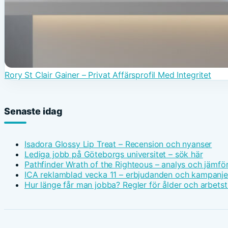
Rory St Clair Gainer – Privat Affärsprofil Med Integritet
Senaste idag
Isadora Glossy Lip Treat – Recension och nyanser
Lediga jobb på Göteborgs universitet – sök här
Pathfinder Wrath of the Righteous – analys och jämfö
ICA reklamblad vecka 11 – erbjudanden och kampanje
Hur länge får man jobba? Regler för ålder och arbetst