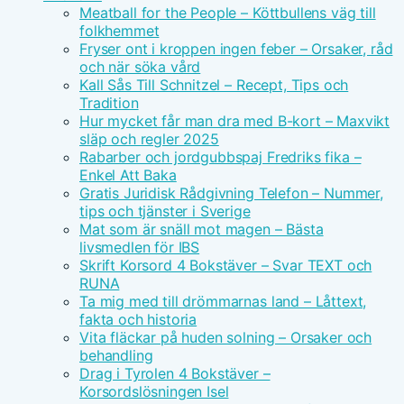
Meatball for the People – Köttbullens väg till
folkhemmet
Fryser ont i kroppen ingen feber – Orsaker, råd
och när söka vård
Kall Sås Till Schnitzel – Recept, Tips och
Tradition
Hur mycket får man dra med B-kort – Maxvikt
släp och regler 2025
Rabarber och jordgubbspaj Fredriks fika –
Enkel Att Baka
Gratis Juridisk Rådgivning Telefon – Nummer,
tips och tjänster i Sverige
Mat som är snäll mot magen – Bästa
livsmedlen för IBS
Skrift Korsord 4 Bokstäver – Svar TEXT och
RUNA
Ta mig med till drömmarnas land – Låttext,
fakta och historia
Vita fläckar på huden solning – Orsaker och
behandling
Drag i Tyrolen 4 Bokstäver –
Korsordslösningen Isel