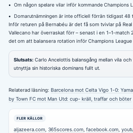
Om någon spelare vilar inför kommande Champions 
Domarutnämningen är inte officiell förrän tidigast 48
Inför returen på Bernabéu är det få som tvivlar på Rea
Vallecano har överraskat förr – senast i en 1–1-match 
det om att balansera rotation inför Champions League m
Slutsats:
Carlo Ancelottis balansgång mellan vila och
utnyttja sin historiska dominans fullt ut.
Relaterad läsning:
Barcelona mot Celta Vigo 1-0: Yama
by Town FC mot Man Utd: cup- kräll, traffar och böter
FLER KÄLLOR
aljazeera.com
,
365scores.com
,
facebook.com
,
yout