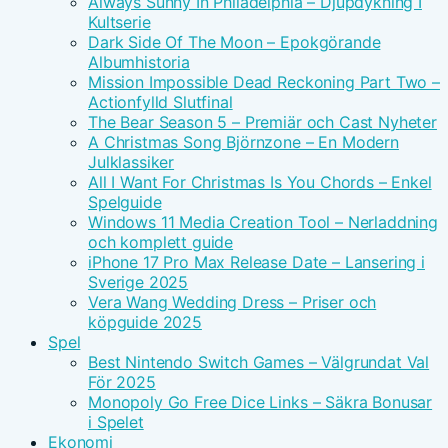
Always Sunny In Philadelphia – Djupdykning I
Kultserie
Dark Side Of The Moon – Epokgörande
Albumhistoria
Mission Impossible Dead Reckoning Part Two –
Actionfylld Slutfinal
The Bear Season 5 – Premiär och Cast Nyheter
A Christmas Song Björnzone – En Modern
Julklassiker
All I Want For Christmas Is You Chords – Enkel
Spelguide
Windows 11 Media Creation Tool – Nerladdning
och komplett guide
iPhone 17 Pro Max Release Date – Lansering i
Sverige 2025
Vera Wang Wedding Dress – Priser och
köpguide 2025
Spel
Best Nintendo Switch Games – Välgrundat Val
För 2025
Monopoly Go Free Dice Links – Säkra Bonusar
i Spelet
Ekonomi