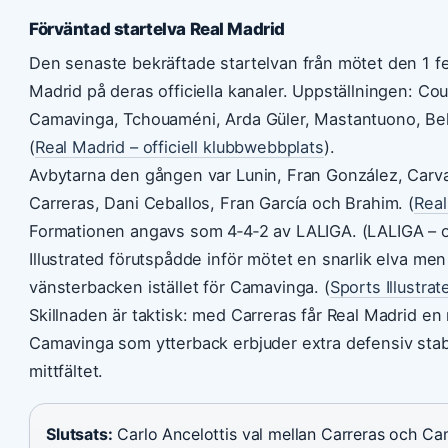
Förväntad startelva Real Madrid
Den senaste bekräftade startelvan från mötet den 1 fe
Madrid på deras officiella kanaler. Uppställningen: Cou
Camavinga, Tchouaméni, Arda Güler, Mastantuono, Bel
(
Real Madrid – officiell klubbwebbplats
).
Avbytarna den gången var Lunin, Fran González, Carvaj
Carreras, Dani Ceballos, Fran García och Brahim. (
Real
Formationen angavs som 4‑4‑2 av LALIGA. (LALIGA – off
Illustrated förutspådde inför mötet en snarlik elva me
vänsterbacken istället för Camavinga. (
Sports Illustra
Skillnaden är taktisk: med Carreras får Real Madrid e
Camavinga som ytterback erbjuder extra defensiv stabili
mittfältet.
Slutsats:
Carlo Ancelottis val mellan Carreras och C