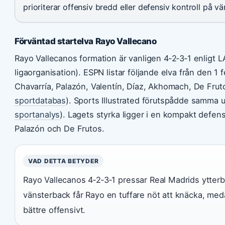
prioriterar offensiv bredd eller defensiv kontroll på v
Förväntad startelva Rayo Vallecano
Rayo Vallecanos formation är vanligen 4‑2‑3‑1 enligt LA
ligaorganisation). ESPN listar följande elva från den 1 f
Chavarría, Palazón, Valentín, Díaz, Akhomach, De Fruto
sportdatabas
). Sports Illustrated förutspådde samma u
sportanalys
). Lagets styrka ligger i en kompakt defen
Palazón och De Frutos.
VAD DETTA BETYDER
Rayo Vallecanos 4‑2‑3‑1 pressar Real Madrids ytter
vänsterback får Rayo en tuffare nöt att knäcka, med
bättre offensivt.