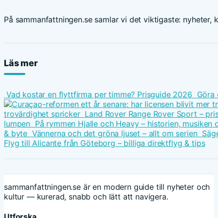
På sammanfattningen.se samlar vi det viktigaste: nyheter, ku
Läs mer
Vad kostar en flyttfirma per timme? Prisguide 2026
Göra 
trovärdighet spricker
Land Rover Range Rover Sport – pris
lumpen
På rymmen Hjalle och Heavy – historien, musiken 
& byte
Vännerna och det gröna ljuset – allt om serien
Säge
Flyg till Alicante från Göteborg – billiga direktflyg & tips
sammanfattningen.se är en modern guide till nyheter och
kultur — kurerad, snabb och lätt att navigera.
Utforska