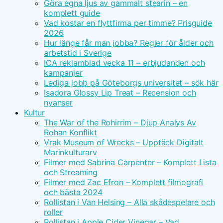
Göra egna ljus av gammalt stearin – en
komplett guide
Vad kostar en flyttfirma per timme? Prisguide
2026
Hur länge får man jobba? Regler för ålder och
arbetstid i Sverige
ICA reklamblad vecka 11 – erbjudanden och
kampanjer
Lediga jobb på Göteborgs universitet – sök här
Isadora Glossy Lip Treat – Recension och
nyanser
Kultur
The War of the Rohirrim – Djup Analys Av
Rohan Konflikt
Vrak Museum of Wrecks – Upptäck Digitalt
Marinkulturarv
Filmer med Sabrina Carpenter – Komplett Lista
och Streaming
Filmer med Zac Efron – Komplett filmografi
och bästa 2024
Rollistan i Van Helsing – Alla skådespelare och
roller
Rollistan i Apple Cider Vinegar – Vad