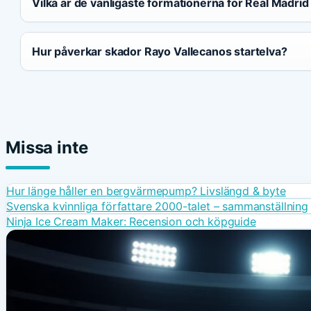
Vilka är de vanligaste formationerna för Real Madri
Hur påverkar skador Rayo Vallecanos startelva?
Missa inte
Hur länge håller en bergvärmepump? Livslängd & byte
Svenska kvinnliga författare 2000-talet – sammanställning
Ninja Ice Cream Maker: Recension och köpguide