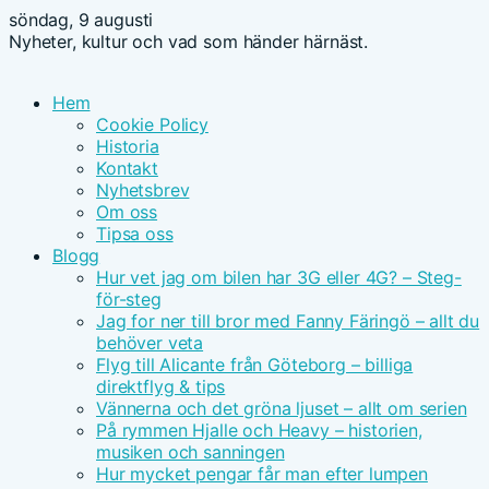
söndag, 9 augusti
Nyheter, kultur och vad som händer härnäst.
Hem
Cookie Policy
Historia
Kontakt
Nyhetsbrev
Om oss
Tipsa oss
Blogg
Hur vet jag om bilen har 3G eller 4G? – Steg-
för-steg
Jag for ner till bror med Fanny Färingö – allt du
behöver veta
Flyg till Alicante från Göteborg – billiga
direktflyg & tips
Vännerna och det gröna ljuset – allt om serien
På rymmen Hjalle och Heavy – historien,
musiken och sanningen
Hur mycket pengar får man efter lumpen