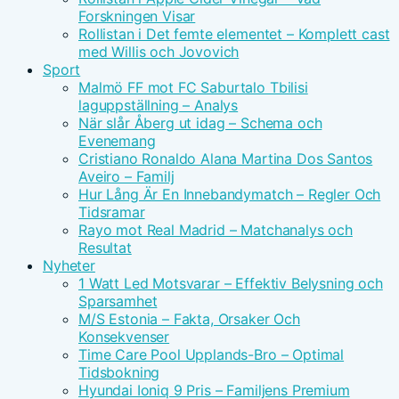
Forskningen Visar
Rollistan i Det femte elementet – Komplett cast
med Willis och Jovovich
Sport
Malmö FF mot FC Saburtalo Tbilisi
laguppställning – Analys
När slår Åberg ut idag – Schema och
Evenemang
Cristiano Ronaldo Alana Martina Dos Santos
Aveiro – Familj
Hur Lång Är En Innebandymatch – Regler Och
Tidsramar
Rayo mot Real Madrid – Matchanalys och
Resultat
Nyheter
1 Watt Led Motsvarar – Effektiv Belysning och
Sparsamhet
M/S Estonia – Fakta, Orsaker Och
Konsekvenser
Time Care Pool Upplands-Bro – Optimal
Tidsbokning
Hyundai Ioniq 9 Pris – Familjens Premium