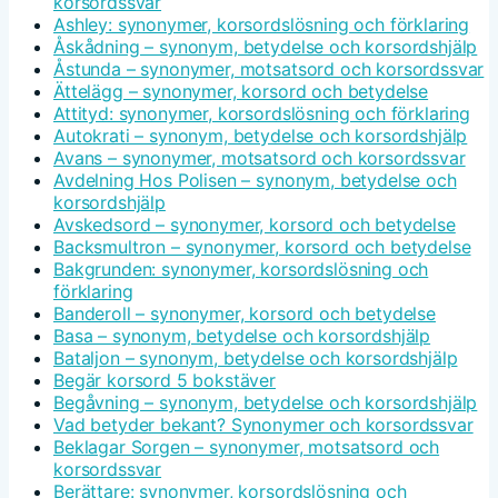
korsordssvar
Ashley: synonymer, korsordslösning och förklaring
Åskådning – synonym, betydelse och korsordshjälp
Åstunda – synonymer, motsatsord och korsordssvar
Ättelägg – synonymer, korsord och betydelse
Attityd: synonymer, korsordslösning och förklaring
Autokrati – synonym, betydelse och korsordshjälp
Avans – synonymer, motsatsord och korsordssvar
Avdelning Hos Polisen – synonym, betydelse och
korsordshjälp
Avskedsord – synonymer, korsord och betydelse
Backsmultron – synonymer, korsord och betydelse
Bakgrunden: synonymer, korsordslösning och
förklaring
Banderoll – synonymer, korsord och betydelse
Basa – synonym, betydelse och korsordshjälp
Bataljon – synonym, betydelse och korsordshjälp
Begär korsord 5 bokstäver
Begåvning – synonym, betydelse och korsordshjälp
Vad betyder bekant? Synonymer och korsordssvar
Beklagar Sorgen – synonymer, motsatsord och
korsordssvar
Berättare: synonymer, korsordslösning och