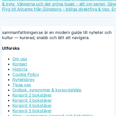
& byte
Vännerna och det gröna ljuset – allt om serien
Säge
Flyg till Alicante från Göteborg – billiga direktflyg & tips
En
sammanfattningen.se är en modern guide till nyheter och
kultur — kurerad, snabb och lätt att navigera.
Utforska
Om oss
Kontakt
Historia
Cookie Policy
Nyhetsbrev
Tipsa oss
Ordbok, synonymer & korsordshjälp
Korsord 2 bokstäver
Korsord 3 bokstäver
Korsord 4 bokstäver
Korsord 5 bokstäver
Aber – synonymer, korsord och betydelse