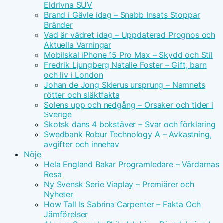
Eldrivna SUV
Brand i Gävle idag – Snabb Insats Stoppar
Bränder
Vad är vädret idag – Uppdaterad Prognos och
Aktuella Varningar
Mobilskal iPhone 15 Pro Max – Skydd och Stil
Fredrik Ljungberg Natalie Foster – Gift, barn
och liv i London
Johan de Jong Skierus ursprung – Namnets
rötter och släktfakta
Solens upp och nedgång – Orsaker och tider i
Sverige
Skotsk dans 4 bokstäver – Svar och förklaring
Swedbank Robur Technology A – Avkastning,
avgifter och innehav
Nöje
Hela England Bakar Programledare – Värdarnas
Resa
Ny Svensk Serie Viaplay – Premiärer och
Nyheter
How Tall Is Sabrina Carpenter – Fakta Och
Jämförelser