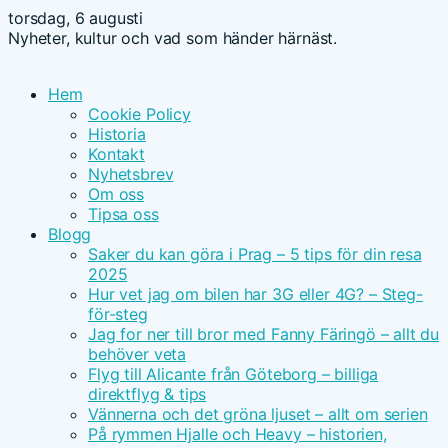
torsdag, 6 augusti
Nyheter, kultur och vad som händer härnäst.
Hem
Cookie Policy
Historia
Kontakt
Nyhetsbrev
Om oss
Tipsa oss
Blogg
Saker du kan göra i Prag – 5 tips för din resa
2025
Hur vet jag om bilen har 3G eller 4G? – Steg-
för-steg
Jag for ner till bror med Fanny Färingö – allt du
behöver veta
Flyg till Alicante från Göteborg – billiga
direktflyg & tips
Vännerna och det gröna ljuset – allt om serien
På rymmen Hjalle och Heavy – historien,