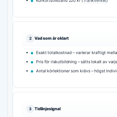
Körkortstillstånd 220 kr (
Trafikverket
)
Vad som är oklart
2
Exakt totalkostnad – varierar kraftigt mella
Pris för riskutbildning – sätts lokalt av varj
Antal körlektioner som krävs – högst indivi
Tidlinjesignal
3