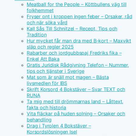
Meatball for the People – Köttbullens väg till
folkhemmet
Fryser ont i kroppen ingen feber – Orsaker, råd
och när söka vård
Kall Sås Till Schnitzel – Recept, Tips och
Tradition
Hur mycket får man dra med B-kort – Maxvikt
släp och regler 2025
Rabarber och jordgubbspaj Fredriks fika –
Enkel Att Baka
Gratis Juridisk Rådgivning Telefon – Nummer,
tips och tjänster i Sverige
Mat som är snäll mot magen – Bästa
livsmedlen för IBS
Skrift Korsord 4 Bokstäver – Svar TEXT och
RUNA
Ta mig med till drömmarnas land – Låttext,
fakta och historia
Vita fläckar på huden solning – Orsaker och
behandling
Drag i Tyrolen 4 Bokstäver –
Korsordslösningen Isel