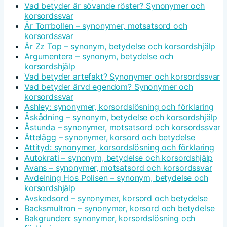
Vad betyder är sövande röster? Synonymer och
korsordssvar
Är Torrbollen – synonymer, motsatsord och
korsordssvar
Är Zz Top – synonym, betydelse och korsordshjälp
Argumentera – synonym, betydelse och
korsordshjälp
Vad betyder artefakt? Synonymer och korsordssvar
Vad betyder ärvd egendom? Synonymer och
korsordssvar
Ashley: synonymer, korsordslösning och förklaring
Åskådning – synonym, betydelse och korsordshjälp
Åstunda – synonymer, motsatsord och korsordssvar
Ättelägg – synonymer, korsord och betydelse
Attityd: synonymer, korsordslösning och förklaring
Autokrati – synonym, betydelse och korsordshjälp
Avans – synonymer, motsatsord och korsordssvar
Avdelning Hos Polisen – synonym, betydelse och
korsordshjälp
Avskedsord – synonymer, korsord och betydelse
Backsmultron – synonymer, korsord och betydelse
Bakgrunden: synonymer, korsordslösning och