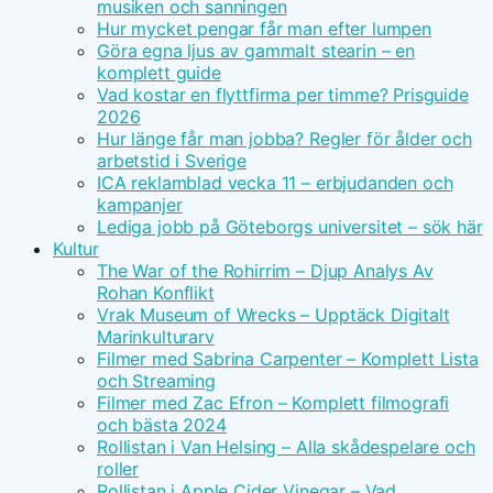
musiken och sanningen
Hur mycket pengar får man efter lumpen
Göra egna ljus av gammalt stearin – en
komplett guide
Vad kostar en flyttfirma per timme? Prisguide
2026
Hur länge får man jobba? Regler för ålder och
arbetstid i Sverige
ICA reklamblad vecka 11 – erbjudanden och
kampanjer
Lediga jobb på Göteborgs universitet – sök här
Kultur
The War of the Rohirrim – Djup Analys Av
Rohan Konflikt
Vrak Museum of Wrecks – Upptäck Digitalt
Marinkulturarv
Filmer med Sabrina Carpenter – Komplett Lista
och Streaming
Filmer med Zac Efron – Komplett filmografi
och bästa 2024
Rollistan i Van Helsing – Alla skådespelare och
roller
Rollistan i Apple Cider Vinegar – Vad