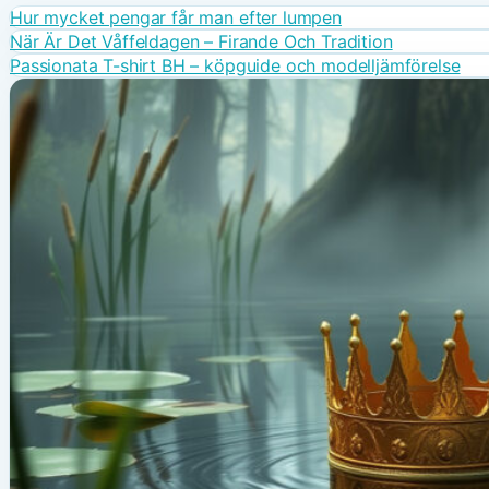
Hur mycket pengar får man efter lumpen
När Är Det Våffeldagen – Firande Och Tradition
Passionata T-shirt BH – köpguide och modelljämförelse