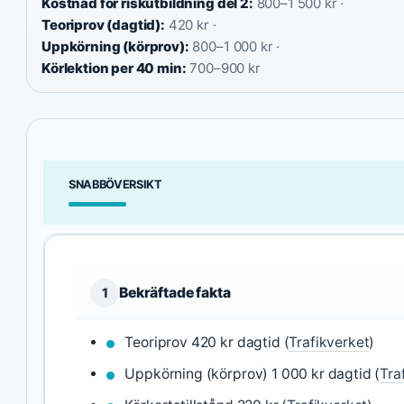
Kostnad för riskutbildning del 2:
800–1 500 kr ·
Teoriprov (dagtid):
420 kr ·
Uppkörning (körprov):
800–1 000 kr ·
Körlektion per 40 min:
700–900 kr
SNABBÖVERSIKT
Bekräftade fakta
1
Teoriprov 420 kr dagtid (
Trafikverket
)
Uppkörning (körprov) 1 000 kr dagtid (
Tra