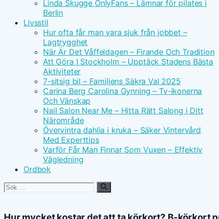
Linda Skugge OnlyFans – Lämnar för pilates i
Berlin
Livsstil
Hur ofta får man vara sjuk från jobbet –
Lagtrygghet
När Är Det Våffeldagen – Firande Och Tradition
Att Göra I Stockholm – Upptäck Stadens Bästa
Aktiviteter
7-sitsig bil – Familjens Säkra Val 2025
Carina Berg Carolina Gynning – Tv-ikonerna
Och Vänskap
Nail Salon Near Me – Hitta Rätt Salong i Ditt
Närområde
Övervintra dahlia i kruka – Säker Vintervård
Med Experttips
Varför Får Man Finnar Som Vuxen – Effektiv
Vägledning
Ordbok
Sök
efter:
Hur mycket kostar det att ta körkort? B-körkort 