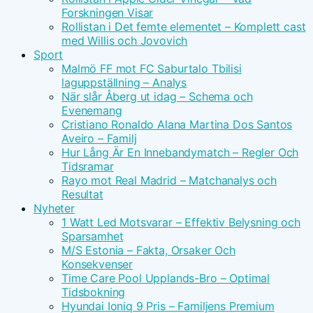
Forskningen Visar
Rollistan i Det femte elementet – Komplett cast
med Willis och Jovovich
Sport
Malmö FF mot FC Saburtalo Tbilisi
laguppställning – Analys
När slår Åberg ut idag – Schema och
Evenemang
Cristiano Ronaldo Alana Martina Dos Santos
Aveiro – Familj
Hur Lång Är En Innebandymatch – Regler Och
Tidsramar
Rayo mot Real Madrid – Matchanalys och
Resultat
Nyheter
1 Watt Led Motsvarar – Effektiv Belysning och
Sparsamhet
M/S Estonia – Fakta, Orsaker Och
Konsekvenser
Time Care Pool Upplands-Bro – Optimal
Tidsbokning
Hyundai Ioniq 9 Pris – Familjens Premium