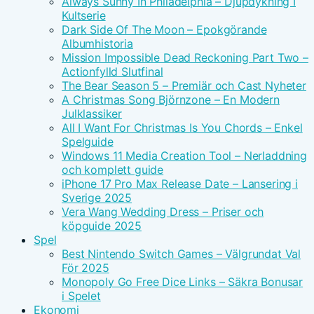
Always Sunny In Philadelphia – Djupdykning I
Kultserie
Dark Side Of The Moon – Epokgörande
Albumhistoria
Mission Impossible Dead Reckoning Part Two –
Actionfylld Slutfinal
The Bear Season 5 – Premiär och Cast Nyheter
A Christmas Song Björnzone – En Modern
Julklassiker
All I Want For Christmas Is You Chords – Enkel
Spelguide
Windows 11 Media Creation Tool – Nerladdning
och komplett guide
iPhone 17 Pro Max Release Date – Lansering i
Sverige 2025
Vera Wang Wedding Dress – Priser och
köpguide 2025
Spel
Best Nintendo Switch Games – Välgrundat Val
För 2025
Monopoly Go Free Dice Links – Säkra Bonusar
i Spelet
Ekonomi