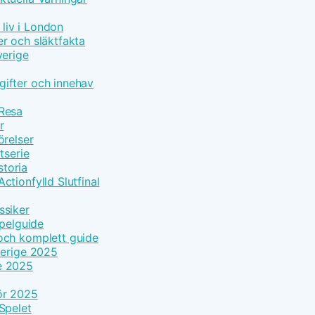
 liv i London
r och släktfakta
verige
ifter och innehav
 Resa
r
örelser
tserie
toria
tionfylld Slutfinal
ssiker
Spelguide
och komplett guide
verige 2025
e 2025
ör 2025
Spelet