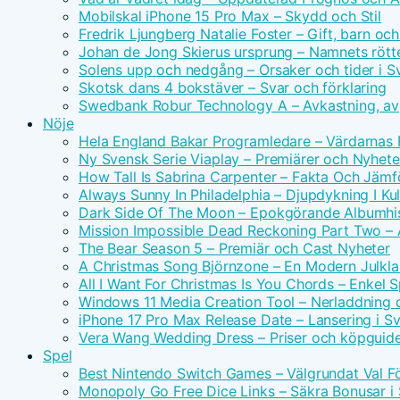
Mobilskal iPhone 15 Pro Max – Skydd och Stil
Fredrik Ljungberg Natalie Foster – Gift, barn och
Johan de Jong Skierus ursprung – Namnets rötte
Solens upp och nedgång – Orsaker och tider i S
Skotsk dans 4 bokstäver – Svar och förklaring
Swedbank Robur Technology A – Avkastning, avg
Nöje
Hela England Bakar Programledare – Värdarnas
Ny Svensk Serie Viaplay – Premiärer och Nyhete
How Tall Is Sabrina Carpenter – Fakta Och Jämf
Always Sunny In Philadelphia – Djupdykning I Kul
Dark Side Of The Moon – Epokgörande Albumhis
Mission Impossible Dead Reckoning Part Two – Ac
The Bear Season 5 – Premiär och Cast Nyheter
A Christmas Song Björnzone – En Modern Julkla
All I Want For Christmas Is You Chords – Enkel 
Windows 11 Media Creation Tool – Nerladdning 
iPhone 17 Pro Max Release Date – Lansering i S
Vera Wang Wedding Dress – Priser och köpguid
Spel
Best Nintendo Switch Games – Välgrundat Val F
Monopoly Go Free Dice Links – Säkra Bonusar i 