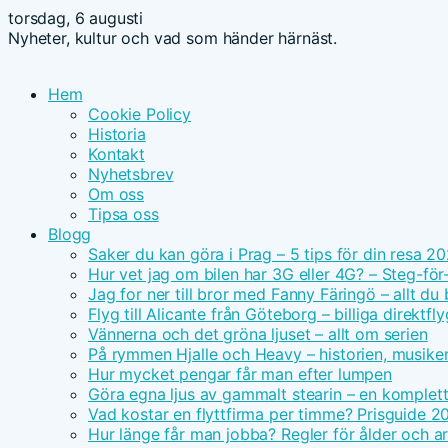
torsdag, 6 augusti
Nyheter, kultur och vad som händer härnäst.
Hem
Cookie Policy
Historia
Kontakt
Nyhetsbrev
Om oss
Tipsa oss
Blogg
Saker du kan göra i Prag – 5 tips för din resa 2
Hur vet jag om bilen har 3G eller 4G? – Steg-för
Jag for ner till bror med Fanny Färingö – allt du
Flyg till Alicante från Göteborg – billiga direktfly
Vännerna och det gröna ljuset – allt om serien
På rymmen Hjalle och Heavy – historien, musike
Hur mycket pengar får man efter lumpen
Göra egna ljus av gammalt stearin – en komplet
Vad kostar en flyttfirma per timme? Prisguide 2
Hur länge får man jobba? Regler för ålder och ar