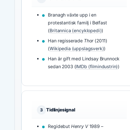
Branagh växte upp i en
protestantisk familj i Belfast
(
Britannica (encyklopedi)
)
Han regisserade
Thor
(2011)
(
Wikipedia (uppslagsverk)
)
Han är gift med Lindsay Brunnock
sedan 2003 (
IMDb (filmindustrin)
)
Tidlinjesignal
3
Regidebut
Henry V
1989 –