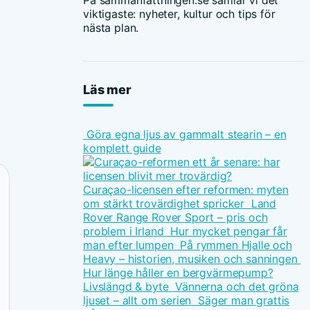
På sammanfattningen.se samlar vi det
viktigaste: nyheter, kultur och tips för
nästa plan.
Läs mer
Göra egna ljus av gammalt stearin – en
komplett guide
Curaçao-licensen efter reformen: myten
om stärkt trovärdighet spricker
Land
Rover Range Rover Sport – pris och
problem i Irland
Hur mycket pengar får
man efter lumpen
På rymmen Hjalle och
Heavy – historien, musiken och sanningen
Hur länge håller en bergvärmepump?
Livslängd & byte
Vännerna och det gröna
ljuset – allt om serien
Säger man grattis