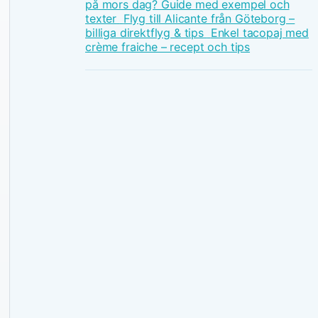
på mors dag? Guide med exempel och
texter
Flyg till Alicante från Göteborg –
billiga direktflyg & tips
Enkel tacopaj med
crème fraiche – recept och tips