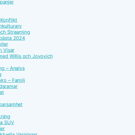
panjer
Konflikt
nkulturarv
och Streaming
 bästa 2024
ller
n Visar
 med Willis och Jovovich
ng – Analys
g
ro – Familj
idsramar
at
Sparsamhet
kning
vna SUV
der
tuella Varningar