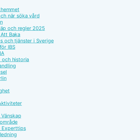
olkhemmet
och när söka vård
on
läp och regler 2025
 Att Baka
s och tjänster i Sverige
för IBS
NA
 och historia
andling
sel
lin
gghet
ktiviteter
h Vänskap
ärområde
d Experttips
ledning