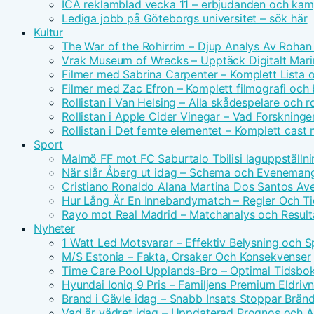
ICA reklamblad vecka 11 – erbjudanden och kam
Lediga jobb på Göteborgs universitet – sök här
Kultur
The War of the Rohirrim – Djup Analys Av Rohan 
Vrak Museum of Wrecks – Upptäck Digitalt Mari
Filmer med Sabrina Carpenter – Komplett Lista 
Filmer med Zac Efron – Komplett filmografi och
Rollistan i Van Helsing – Alla skådespelare och ro
Rollistan i Apple Cider Vinegar – Vad Forskninge
Rollistan i Det femte elementet – Komplett cast
Sport
Malmö FF mot FC Saburtalo Tbilisi laguppställni
När slår Åberg ut idag – Schema och Eveneman
Cristiano Ronaldo Alana Martina Dos Santos Avei
Hur Lång Är En Innebandymatch – Regler Och T
Rayo mot Real Madrid – Matchanalys och Result
Nyheter
1 Watt Led Motsvarar – Effektiv Belysning och 
M/S Estonia – Fakta, Orsaker Och Konsekvenser
Time Care Pool Upplands-Bro – Optimal Tidsbo
Hyundai Ioniq 9 Pris – Familjens Premium Eldri
Brand i Gävle idag – Snabb Insats Stoppar Brän
Vad är vädret idag – Uppdaterad Prognos och Ak