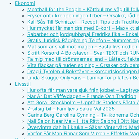
Ekonomi
Meatball for the People – Köttbullens väg till f
Fryser ont i kroppen ingen feber – Orsaker, råd 
Kall Sås Till Schnitzel – Recept, Tips och Traditi
Hur mycket får man dra med B-kort – Maxvikt s
Rabarber och jordgubbspaj Fredriks fika – Enkel
Gratis Juridisk Rådgivning Telefon – Nummer, tip
Mat som är snäll mot magen – Bästa livsmedlen 
Skrift Korsord 4 Bokstäver – Svar TEXT och RU
Ta mig med till drömmarnas land – Låttext, fakta
Vita fläckar på huden solning – Orsaker och beh
Drag i Tyrolen 4 Bokstäver – Korsordslösningen I
Linda Skugge OnlyFans – Lämnar för pilates i Ber
Livsstil
Hur ofta får man vara sjuk från jobbet – Lagtry
När Är Det Våffeldagen – Firande Och Tradition
Att Göra I Stockholm – Upptäck Stadens Bästa A
7-sitsig bil – Familjens Säkra Val 2025
Carina Berg Carolina Gynning – Tv-ikonerna Oc
Nail Salon Near Me – Hitta Rätt Salong i Ditt N
Övervintra dahlia i kruka – Säker Vintervård Me
Varför Får Man Finnar Som Vuxen – Effektiv Väg