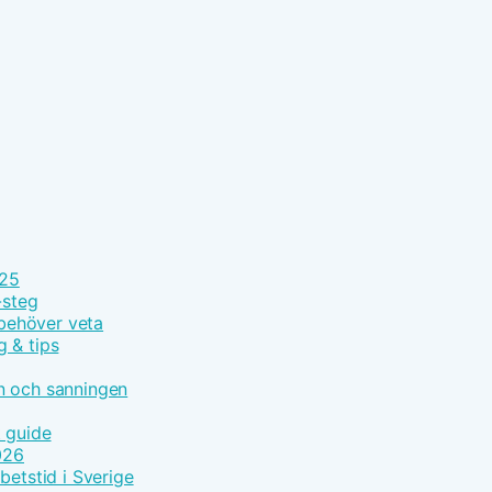
025
-steg
 behöver veta
g & tips
n och sanningen
t guide
026
betstid i Sverige