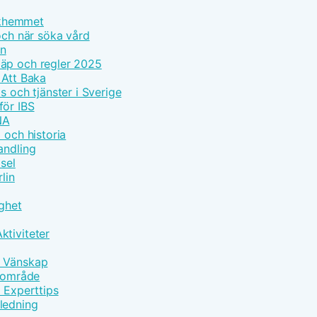
olkhemmet
och när söka vård
on
läp och regler 2025
 Att Baka
s och tjänster i Sverige
för IBS
NA
 och historia
andling
sel
lin
gghet
ktiviteter
h Vänskap
ärområde
d Experttips
ledning