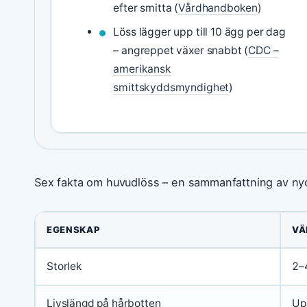
efter smitta (
Vårdhandboken
)
Löss lägger upp till 10 ägg per dag
– angreppet växer snabbt (
CDC –
amerikansk
smittskyddsmyndighet
)
Sex fakta om huvudlöss – en sammanfattning av nyc
EGENSKAP
VÄ
Storlek
2–
Livslängd på hårbotten
Upp