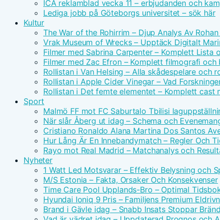
ICA reklamblad vecka 11 – erbjudanden och kam
Lediga jobb på Göteborgs universitet – sök här
Kultur
The War of the Rohirrim – Djup Analys Av Rohan 
Vrak Museum of Wrecks – Upptäck Digitalt Mari
Filmer med Sabrina Carpenter – Komplett Lista 
Filmer med Zac Efron – Komplett filmografi och
Rollistan i Van Helsing – Alla skådespelare och ro
Rollistan i Apple Cider Vinegar – Vad Forskninge
Rollistan i Det femte elementet – Komplett cast
Sport
Malmö FF mot FC Saburtalo Tbilisi laguppställni
När slår Åberg ut idag – Schema och Eveneman
Cristiano Ronaldo Alana Martina Dos Santos Avei
Hur Lång Är En Innebandymatch – Regler Och T
Rayo mot Real Madrid – Matchanalys och Result
Nyheter
1 Watt Led Motsvarar – Effektiv Belysning och 
M/S Estonia – Fakta, Orsaker Och Konsekvenser
Time Care Pool Upplands-Bro – Optimal Tidsbo
Hyundai Ioniq 9 Pris – Familjens Premium Eldri
Brand i Gävle idag – Snabb Insats Stoppar Brän
Vad är vädret idag – Uppdaterad Prognos och Ak