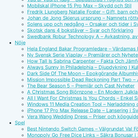
Mobilskal iPhone 15 Pro Max – Skydd och Stil
Fredrik Ljungberg Natalie Foster – Gift, barn och
Johan de Jong Skierus ursprung – Namnets rötte
Solens upp och nedgång – Orsaker och tider i S
Skotsk dans 4 bokstäver – Svar och förklaring
Swedbank Robur Technology A – Avkastning, avg
Nöje
Hela England Bakar Programledare – Värdarnas
Ny Svensk Serie Viaplay – Premiärer och Nyhete
How Tall Is Sabrina Carpenter – Fakta Och Jämf
Always Sunny In Philadelphia – Djupdykning I Kul
Dark Side Of The Moon – Epokgörande Albumhis
Mission Impossible Dead Reckoning Part Two – Ac
The Bear Season 5 – Premiär och Cast Nyheter
A Christmas Song Björnzone – En Modern Julkla
All I Want For Christmas Is You Chords – Enkel 
Windows 11 Media Creation Tool – Nerladdning 
iPhone 17 Pro Max Release Date – Lansering i S
Vera Wang Wedding Dress – Priser och köpguid
Spel
Best Nintendo Switch Games – Välgrundat Val F
Monopoly Go Free Dice Links – Säkra Bonusar i 