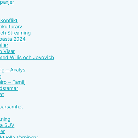
panjer
Konflikt
nkulturarv
och Streaming
 bästa 2024
ller
n Visar
 med Willis och Jovovich
ng – Analys
g
ro – Familj
idsramar
at
Sparsamhet
kning
vna SUV
der
tuella Varningar