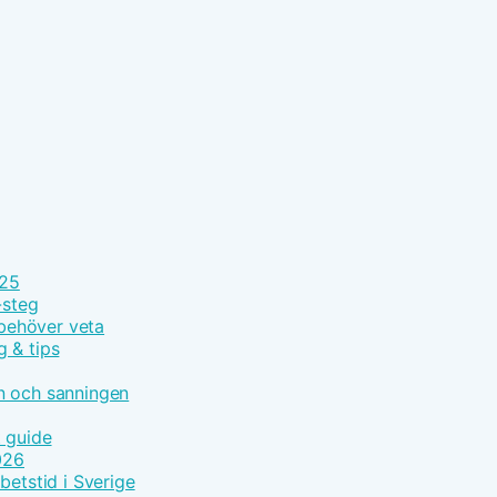
025
-steg
 behöver veta
g & tips
n och sanningen
t guide
026
betstid i Sverige