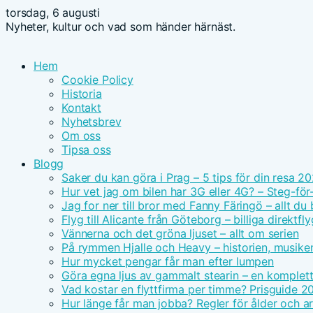
torsdag, 6 augusti
Nyheter, kultur och vad som händer härnäst.
Hem
Cookie Policy
Historia
Kontakt
Nyhetsbrev
Om oss
Tipsa oss
Blogg
Saker du kan göra i Prag – 5 tips för din resa 2
Hur vet jag om bilen har 3G eller 4G? – Steg-för
Jag for ner till bror med Fanny Färingö – allt du
Flyg till Alicante från Göteborg – billiga direktfly
Vännerna och det gröna ljuset – allt om serien
På rymmen Hjalle och Heavy – historien, musike
Hur mycket pengar får man efter lumpen
Göra egna ljus av gammalt stearin – en komplet
Vad kostar en flyttfirma per timme? Prisguide 2
Hur länge får man jobba? Regler för ålder och ar