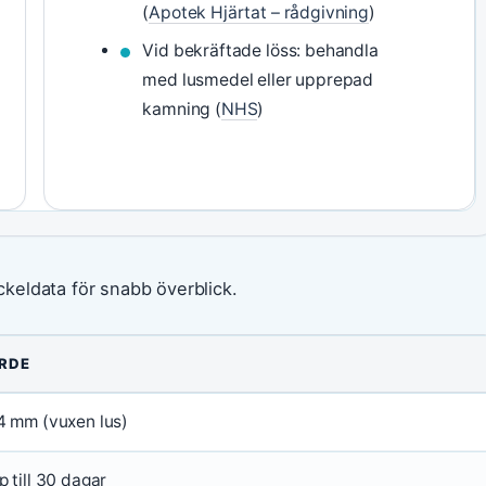
(
Apotek Hjärtat – rådgivning
)
Vid bekräftade löss: behandla
med lusmedel eller upprepad
kamning (
NHS
)
keldata för snabb överblick.
RDE
4 mm (vuxen lus)
 till 30 dagar