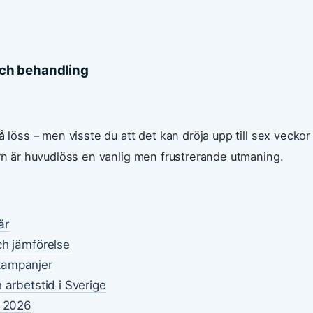
ch behandling
å löss – men visste du att det kan dröja upp till sex veckor
arn är huvudlöss en vanlig men frustrerande utmaning.
är
ch jämförelse
kampanjer
 arbetstid i Sverige
e 2026