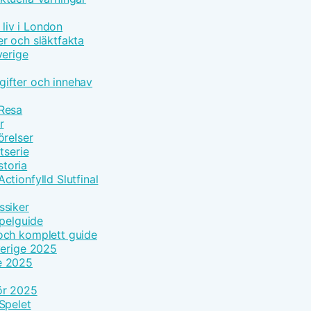
 liv i London
r och släktfakta
verige
ifter och innehav
 Resa
r
örelser
tserie
toria
tionfylld Slutfinal
ssiker
Spelguide
och komplett guide
verige 2025
e 2025
ör 2025
Spelet