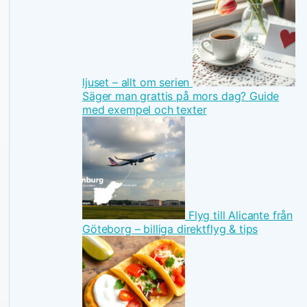
ljuset – allt om serien
Säger man grattis på mors dag? Guide
med exempel och texter
Flyg till Alicante från
Göteborg – billiga direktflyg & tips