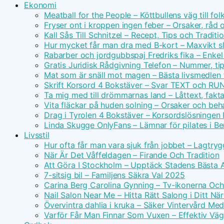
Ekonomi
Meatball for the People – Köttbullens väg till f
Fryser ont i kroppen ingen feber – Orsaker, råd 
Kall Sås Till Schnitzel – Recept, Tips och Traditi
Hur mycket får man dra med B-kort – Maxvikt s
Rabarber och jordgubbspaj Fredriks fika – Enkel
Gratis Juridisk Rådgivning Telefon – Nummer, tip
Mat som är snäll mot magen – Bästa livsmedlen 
Skrift Korsord 4 Bokstäver – Svar TEXT och RU
Ta mig med till drömmarnas land – Låttext, fakta
Vita fläckar på huden solning – Orsaker och beh
Drag i Tyrolen 4 Bokstäver – Korsordslösningen I
Linda Skugge OnlyFans – Lämnar för pilates i Ber
Livsstil
Hur ofta får man vara sjuk från jobbet – Lagtry
När Är Det Våffeldagen – Firande Och Tradition
Att Göra I Stockholm – Upptäck Stadens Bästa A
7-sitsig bil – Familjens Säkra Val 2025
Carina Berg Carolina Gynning – Tv-ikonerna Oc
Nail Salon Near Me – Hitta Rätt Salong i Ditt N
Övervintra dahlia i kruka – Säker Vintervård Me
Varför Får Man Finnar Som Vuxen – Effektiv Väg