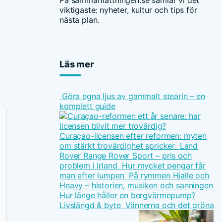
På sammanfattningen.se samlar vi det
viktigaste: nyheter, kultur och tips för
nästa plan.
Läs mer
Göra egna ljus av gammalt stearin – en
komplett guide
Curaçao-licensen efter reformen: myten
om stärkt trovärdighet spricker
Land
Rover Range Rover Sport – pris och
problem i Irland
Hur mycket pengar får
man efter lumpen
På rymmen Hjalle och
Heavy – historien, musiken och sanningen
Hur länge håller en bergvärmepump?
Livslängd & byte
Vännerna och det gröna