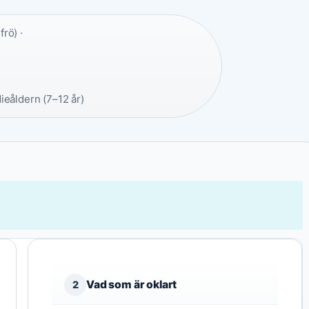
rö) ·
ieåldern (7–12 år)
Vad som är oklart
2