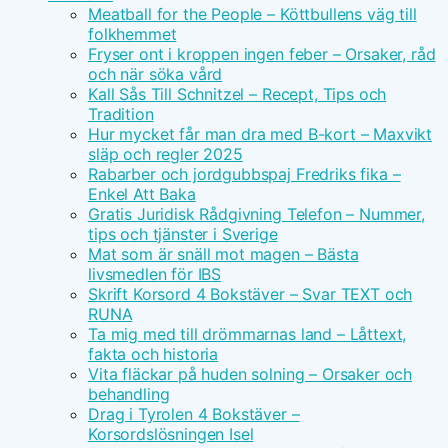
Meatball for the People – Köttbullens väg till
folkhemmet
Fryser ont i kroppen ingen feber – Orsaker, råd
och när söka vård
Kall Sås Till Schnitzel – Recept, Tips och
Tradition
Hur mycket får man dra med B-kort – Maxvikt
släp och regler 2025
Rabarber och jordgubbspaj Fredriks fika –
Enkel Att Baka
Gratis Juridisk Rådgivning Telefon – Nummer,
tips och tjänster i Sverige
Mat som är snäll mot magen – Bästa
livsmedlen för IBS
Skrift Korsord 4 Bokstäver – Svar TEXT och
RUNA
Ta mig med till drömmarnas land – Låttext,
fakta och historia
Vita fläckar på huden solning – Orsaker och
behandling
Drag i Tyrolen 4 Bokstäver –
Korsordslösningen Isel