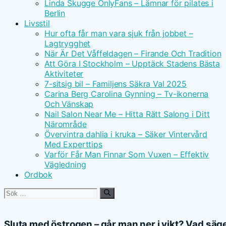
Linda Skugge OnlyFans – Lämnar för pilates i
Berlin
Livsstil
Hur ofta får man vara sjuk från jobbet –
Lagtrygghet
När Är Det Våffeldagen – Firande Och Tradition
Att Göra I Stockholm – Upptäck Stadens Bästa
Aktiviteter
7-sitsig bil – Familjens Säkra Val 2025
Carina Berg Carolina Gynning – Tv-ikonerna
Och Vänskap
Nail Salon Near Me – Hitta Rätt Salong i Ditt
Närområde
Övervintra dahlia i kruka – Säker Vintervård
Med Experttips
Varför Får Man Finnar Som Vuxen – Effektiv
Vägledning
Ordbok
Sök
efter:
Sluta med östrogen – går man ner i vikt? Vad säg