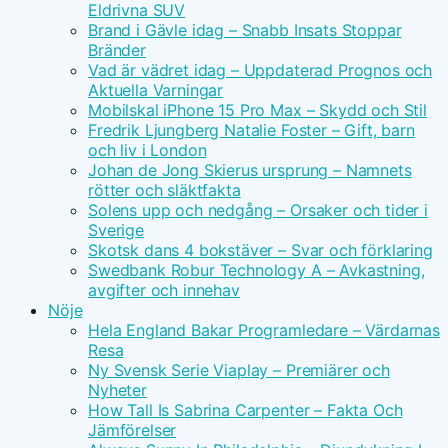
Eldrivna SUV
Brand i Gävle idag – Snabb Insats Stoppar
Bränder
Vad är vädret idag – Uppdaterad Prognos och
Aktuella Varningar
Mobilskal iPhone 15 Pro Max – Skydd och Stil
Fredrik Ljungberg Natalie Foster – Gift, barn
och liv i London
Johan de Jong Skierus ursprung – Namnets
rötter och släktfakta
Solens upp och nedgång – Orsaker och tider i
Sverige
Skotsk dans 4 bokstäver – Svar och förklaring
Swedbank Robur Technology A – Avkastning,
avgifter och innehav
Nöje
Hela England Bakar Programledare – Värdarnas
Resa
Ny Svensk Serie Viaplay – Premiärer och
Nyheter
How Tall Is Sabrina Carpenter – Fakta Och
Jämförelser