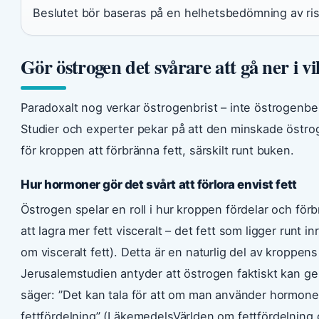
Beslutet bör baseras på en helhetsbedömning av riske
Gör östrogen det svårare att gå ner i vi
Paradoxalt nog verkar östrogenbrist – inte östrogenbe
Studier och experter pekar på att den minskade östrog
för kroppen att förbränna fett, särskilt runt buken.
Hur hormoner gör det svårt att förlora envist fett
Östrogen spelar en roll i hur kroppen fördelar och för
att lagra mer fett visceralt – det fett som ligger runt
om visceralt fett). Detta är en naturlig del av kroppe
Jerusalemstudien antyder att östrogen faktiskt kan ge 
säger: ”Det kan tala för att om man använder hormone
fettfördelning” (LäkemedelsVärlden om fettfördelning