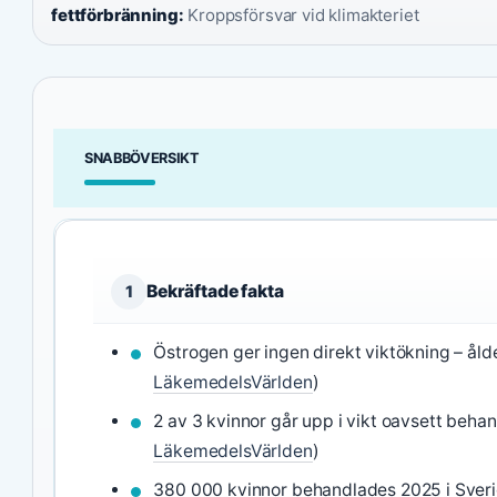
fettförbränning:
Kroppsförsvar vid klimakteriet
SNABBÖVERSIKT
Bekräftade fakta
1
Östrogen ger ingen direkt viktökning – ålde
LäkemedelsVärlden
)
2 av 3 kvinnor går upp i vikt oavsett behan
LäkemedelsVärlden
)
380 000 kvinnor behandlades 2025 i Sveri