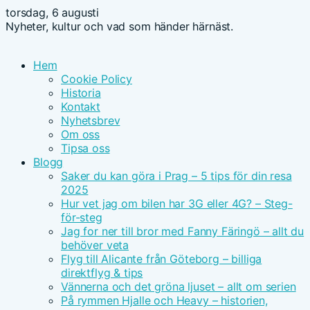
torsdag, 6 augusti
Nyheter, kultur och vad som händer härnäst.
Hem
Cookie Policy
Historia
Kontakt
Nyhetsbrev
Om oss
Tipsa oss
Blogg
Saker du kan göra i Prag – 5 tips för din resa
2025
Hur vet jag om bilen har 3G eller 4G? – Steg-
för-steg
Jag for ner till bror med Fanny Färingö – allt du
behöver veta
Flyg till Alicante från Göteborg – billiga
direktflyg & tips
Vännerna och det gröna ljuset – allt om serien
På rymmen Hjalle och Heavy – historien,