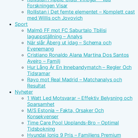
Forskningen Visar
Rollistan i Det femte elementet – Komplett cast
med Willis och Jovovich
Sport
Malmö FF mot FC Saburtalo Tbilisi
laguppställning – Analys
När slår Åberg ut idag – Schema och
Evenemang
Cristiano Ronaldo Alana Martina Dos Santos
Aveiro – Familj
Hur Lång Är En Innebandymatch – Regler Och
Tidsramar
Rayo mot Real Madrid – Matchanalys och
Resultat
Nyheter
1 Watt Led Motsvarar – Effektiv Belysning och
Sparsamhet
M/S Estonia – Fakta, Orsaker Och
Konsekvenser
Time Care Pool Upplands-Bro – Optimal
Tidsbokning
Hyundai Ioniq 9 Pris – Familjens Premium