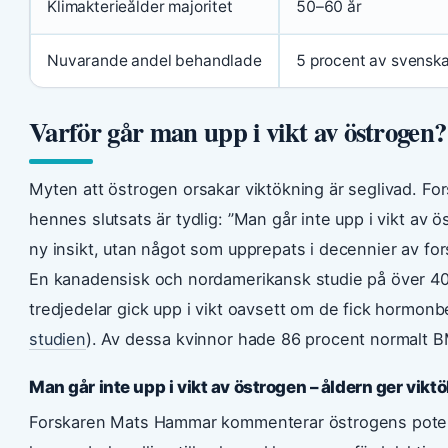
Klimakterieålder majoritet
50–60 år
Nuvarande andel behandlade
5 procent av svenska
Varför går man upp i vikt av östrogen?
Myten att östrogen orsakar viktökning är seglivad. For
hennes slutsats är tydlig: ”Man går inte upp i vikt av 
ny insikt, utan något som upprepats i decennier av for
En kanadensisk och nordamerikansk studie på över 400 
tredjedelar gick upp i vikt oavsett om de fick hormonbe
studien
). Av dessa kvinnor hade 86 procent normalt B
Man går inte upp i vikt av östrogen – åldern ger vik
Forskaren Mats Hammar kommenterar östrogens potent