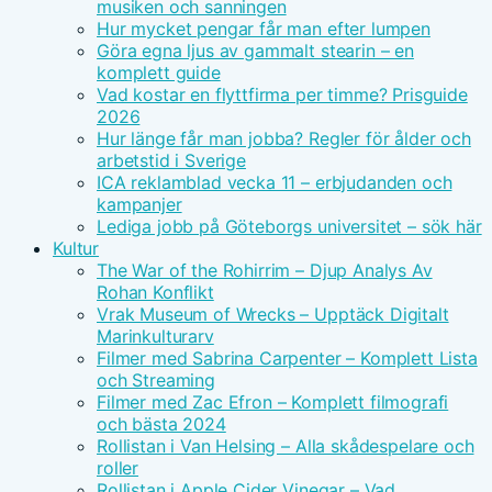
musiken och sanningen
Hur mycket pengar får man efter lumpen
Göra egna ljus av gammalt stearin – en
komplett guide
Vad kostar en flyttfirma per timme? Prisguide
2026
Hur länge får man jobba? Regler för ålder och
arbetstid i Sverige
ICA reklamblad vecka 11 – erbjudanden och
kampanjer
Lediga jobb på Göteborgs universitet – sök här
Kultur
The War of the Rohirrim – Djup Analys Av
Rohan Konflikt
Vrak Museum of Wrecks – Upptäck Digitalt
Marinkulturarv
Filmer med Sabrina Carpenter – Komplett Lista
och Streaming
Filmer med Zac Efron – Komplett filmografi
och bästa 2024
Rollistan i Van Helsing – Alla skådespelare och
roller
Rollistan i Apple Cider Vinegar – Vad