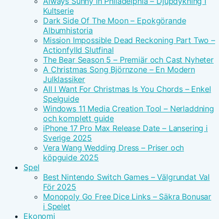
Always Sunny In Philadelphia – Djupdykning I
Kultserie
Dark Side Of The Moon – Epokgörande
Albumhistoria
Mission Impossible Dead Reckoning Part Two –
Actionfylld Slutfinal
The Bear Season 5 – Premiär och Cast Nyheter
A Christmas Song Björnzone – En Modern
Julklassiker
All I Want For Christmas Is You Chords – Enkel
Spelguide
Windows 11 Media Creation Tool – Nerladdning
och komplett guide
iPhone 17 Pro Max Release Date – Lansering i
Sverige 2025
Vera Wang Wedding Dress – Priser och
köpguide 2025
Spel
Best Nintendo Switch Games – Välgrundat Val
För 2025
Monopoly Go Free Dice Links – Säkra Bonusar
i Spelet
Ekonomi