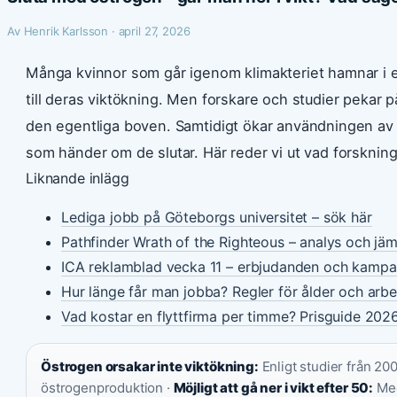
Av Henrik Karlsson · april 27, 2026
Många kvinnor som går igenom klimakteriet hamnar i en
till deras viktökning. Men forskare och studier pekar 
den egentliga boven. Samtidigt ökar användningen av 
som händer om de slutar. Här reder vi ut vad forskning
Liknande inlägg
Lediga jobb på Göteborgs universitet – sök här
Pathfinder Wrath of the Righteous – analys och jäm
ICA reklamblad vecka 11 – erbjudanden och kampa
Hur länge får man jobba? Regler för ålder och arbet
Vad kostar en flyttfirma per timme? Prisguide 202
Östrogen orsakar inte viktökning:
Enligt studier från 20
östrogenproduktion ·
Möjligt att gå ner i vikt efter 50:
Med