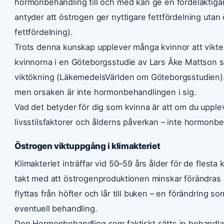
hormonbehandling till och med kan ge en fördelaktigar
antyder att östrogen ger nyttigare fettfördelning ut
fettfördelning).
Trots denna kunskap upplever många kvinnor att vikte
kvinnorna i en Göteborgsstudie av Lars Åke Mattson
viktökning (LäkemedelsVärlden om Göteborgsstudien). Hä
men orsaken är inte hormonbehandlingen i sig.
Vad det betyder för dig som kvinna är att om du upplev
livsstilsfaktorer och ålderns påverkan – inte hormonb
Östrogen viktuppgång i klimakteriet
Klimakteriet inträffar vid 50–59 års ålder för de flesta 
takt med att östrogenproduktionen minskar förändras
flyttas från höfter och lår till buken – en förändring so
eventuell behandling.
Den Hormonbehandling som faktiskt sätts in behandlar