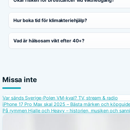
Hur boka tid för klimakteriehjälp?
Vad är hälsosam vikt efter 40+?
Missa inte
Var sänds Sverige-Polen VM-kval? TV, stream & radio
iPhone 17 Pro Max skal 2025 – Bästa märken och köpguid
På rymmen Hjalle och Heavy – historien, musiken och sann