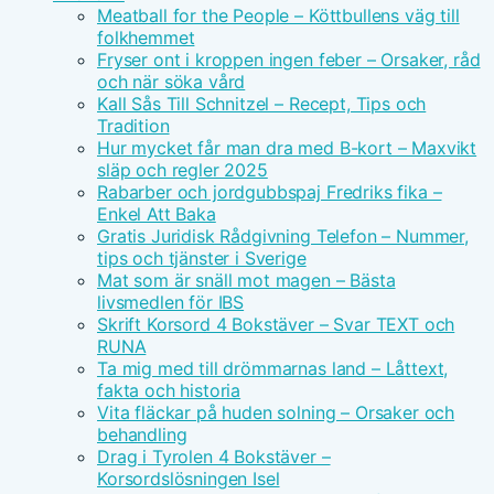
Meatball for the People – Köttbullens väg till
folkhemmet
Fryser ont i kroppen ingen feber – Orsaker, råd
och när söka vård
Kall Sås Till Schnitzel – Recept, Tips och
Tradition
Hur mycket får man dra med B-kort – Maxvikt
släp och regler 2025
Rabarber och jordgubbspaj Fredriks fika –
Enkel Att Baka
Gratis Juridisk Rådgivning Telefon – Nummer,
tips och tjänster i Sverige
Mat som är snäll mot magen – Bästa
livsmedlen för IBS
Skrift Korsord 4 Bokstäver – Svar TEXT och
RUNA
Ta mig med till drömmarnas land – Låttext,
fakta och historia
Vita fläckar på huden solning – Orsaker och
behandling
Drag i Tyrolen 4 Bokstäver –
Korsordslösningen Isel