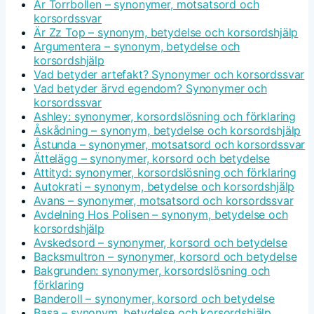
Är Torrbollen – synonymer, motsatsord och
korsordssvar
Är Zz Top – synonym, betydelse och korsordshjälp
Argumentera – synonym, betydelse och
korsordshjälp
Vad betyder artefakt? Synonymer och korsordssvar
Vad betyder ärvd egendom? Synonymer och
korsordssvar
Ashley: synonymer, korsordslösning och förklaring
Åskådning – synonym, betydelse och korsordshjälp
Åstunda – synonymer, motsatsord och korsordssvar
Ättelägg – synonymer, korsord och betydelse
Attityd: synonymer, korsordslösning och förklaring
Autokrati – synonym, betydelse och korsordshjälp
Avans – synonymer, motsatsord och korsordssvar
Avdelning Hos Polisen – synonym, betydelse och
korsordshjälp
Avskedsord – synonymer, korsord och betydelse
Backsmultron – synonymer, korsord och betydelse
Bakgrunden: synonymer, korsordslösning och
förklaring
Banderoll – synonymer, korsord och betydelse
Basa – synonym, betydelse och korsordshjälp