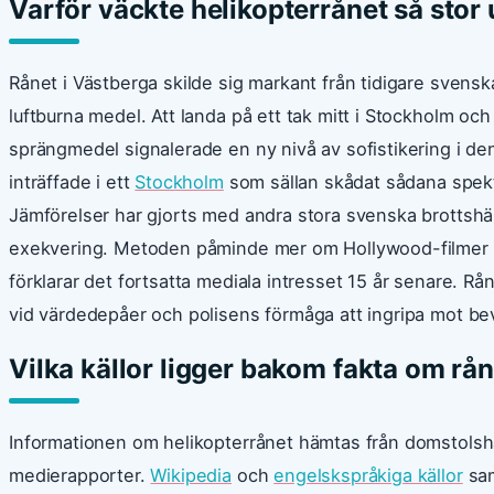
Varför väckte helikopterrånet så st
Rånet i Västberga skilde sig markant från tidigare sven
luftburna medel. Att landa på ett tak mitt i Stockholm o
sprängmedel signalerade en ny nivå av sofistikering i d
inträffade i ett
Stockholm
som sällan skådat sådana spekta
Jämförelser har gjorts med andra stora svenska brottshä
exekvering. Metoden påminde mer om Hollywood-filmer än 
förklarar det fortsatta mediala intresset 15 år senare. R
vid värdedepåer och polisens förmåga att ingripa mot b
Vilka källor ligger bakom fakta om rå
Informationen om helikopterrånet hämtas från domstolsha
medierapporter.
Wikipedia
och
engelskspråkiga källor
sam