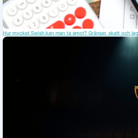
Hur mycket Swish kan man ta emot? Gränser, skatt och la