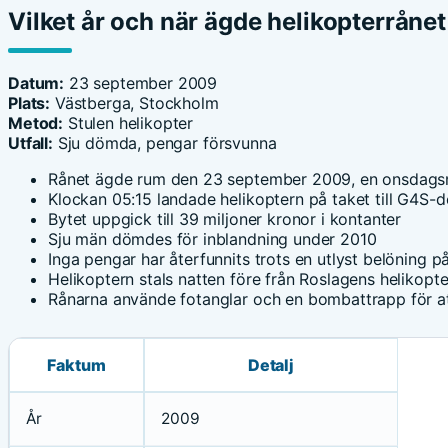
Vilket år och när ägde helikopterråne
Datum:
23 september 2009
Plats:
Västberga, Stockholm
Metod:
Stulen helikopter
Utfall:
Sju dömda, pengar försvunna
Rånet ägde rum den 23 september 2009, en onsdag
Klockan 05:15 landade helikoptern på taket till G4S-
Bytet uppgick till 39 miljoner kronor i kontanter
Sju män dömdes för inblandning under 2010
Inga pengar har återfunnits trots en utlyst belöning p
Helikoptern stals natten före från Roslagens helikopte
Rånarna använde fotanglar och en bombattrapp för at
Faktum
Detalj
År
2009