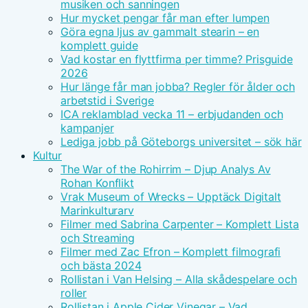
musiken och sanningen
Hur mycket pengar får man efter lumpen
Göra egna ljus av gammalt stearin – en
komplett guide
Vad kostar en flyttfirma per timme? Prisguide
2026
Hur länge får man jobba? Regler för ålder och
arbetstid i Sverige
ICA reklamblad vecka 11 – erbjudanden och
kampanjer
Lediga jobb på Göteborgs universitet – sök här
Kultur
The War of the Rohirrim – Djup Analys Av
Rohan Konflikt
Vrak Museum of Wrecks – Upptäck Digitalt
Marinkulturarv
Filmer med Sabrina Carpenter – Komplett Lista
och Streaming
Filmer med Zac Efron – Komplett filmografi
och bästa 2024
Rollistan i Van Helsing – Alla skådespelare och
roller
Rollistan i Apple Cider Vinegar – Vad