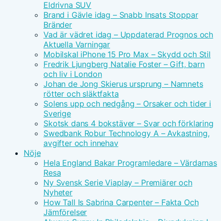
Eldrivna SUV
Brand i Gävle idag – Snabb Insats Stoppar
Bränder
Vad är vädret idag – Uppdaterad Prognos och
Aktuella Varningar
Mobilskal iPhone 15 Pro Max – Skydd och Stil
Fredrik Ljungberg Natalie Foster – Gift, barn
och liv i London
Johan de Jong Skierus ursprung – Namnets
rötter och släktfakta
Solens upp och nedgång – Orsaker och tider i
Sverige
Skotsk dans 4 bokstäver – Svar och förklaring
Swedbank Robur Technology A – Avkastning,
avgifter och innehav
Nöje
Hela England Bakar Programledare – Värdarnas
Resa
Ny Svensk Serie Viaplay – Premiärer och
Nyheter
How Tall Is Sabrina Carpenter – Fakta Och
Jämförelser