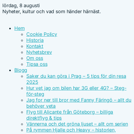
lördag, 8 augusti
Nyheter, kultur och vad som händer härnäst.
Hem
Cookie Policy
Historia
Kontakt
Nyhetsbrev
Om oss
Tipsa oss
Blogg
Saker du kan göra i Prag – 5 tips för din resa
2025
Hur vet jag om bilen har 3G eller 4G? – Steg-
för-steg
Jag for ner till bror med Fanny Färingö – allt du
behöver veta
Flyg till Alicante från Göteborg – billiga
direktflyg & tips
Vännerna och det gröna ljuset – allt om serien
På rymmen Hjalle och Heavy – historien,