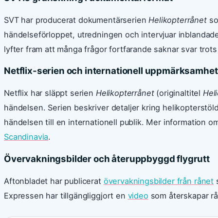
SVT har producerat dokumentärserien
Helikopterrånet
so
händelseförloppet, utredningen och intervjuar inblandad
lyfter fram att många frågor fortfarande saknar svar trot
Netflix-serien och internationell uppmärksamhet
Netflix har släppt serien
Helikopterrånet
(originaltitel
Hel
händelsen. Serien beskriver detaljer kring helikopterstö
händelsen till en internationell publik. Mer information 
Scandinavia
.
Övervakningsbilder och återuppbyggd flygrutt
Aftonbladet har publicerat
övervakningsbilder från rånet
s
Expressen har tillgängliggjort en
video
som återskapar rån