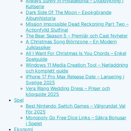
Always Sunny In Philadelphia – Djupdykning I
Kultserie
Dark Side Of The Moon – Epokgörande
Albumhistoria
Mission Impossible Dead Reckoning Part Two –
Actionfylld Slutfinal
The Bear Season 5 – Premiär och Cast Nyheter
A Christmas Song Björnzone – En Modern
Julklassiker
All I Want For Christmas Is You Chords – Enkel
Spelguide
Windows 11 Media Creation Tool – Nerladdning
och komplett guide
iPhone 17 Pro Max Release Date – Lansering i
Sverige 2025
Vera Wang Wedding Dress – Priser och
köpguide 2025
Spel
Best Nintendo Switch Games – Välgrundat Val
För 2025
Monopoly Go Free Dice Links – Säkra Bonusar
i Spelet
Ekonomi