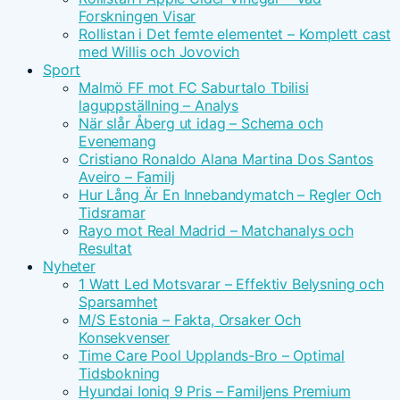
Forskningen Visar
Rollistan i Det femte elementet – Komplett cast
med Willis och Jovovich
Sport
Malmö FF mot FC Saburtalo Tbilisi
laguppställning – Analys
När slår Åberg ut idag – Schema och
Evenemang
Cristiano Ronaldo Alana Martina Dos Santos
Aveiro – Familj
Hur Lång Är En Innebandymatch – Regler Och
Tidsramar
Rayo mot Real Madrid – Matchanalys och
Resultat
Nyheter
1 Watt Led Motsvarar – Effektiv Belysning och
Sparsamhet
M/S Estonia – Fakta, Orsaker Och
Konsekvenser
Time Care Pool Upplands-Bro – Optimal
Tidsbokning
Hyundai Ioniq 9 Pris – Familjens Premium