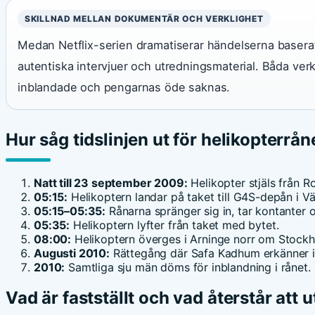
SKILLNAD MELLAN DOKUMENTÄR OCH VERKLIGHET
Medan Netflix-serien dramatiserar händelserna baserat
autentiska intervjuer och utredningsmaterial. Båda verke
inblandade och pengarnas öde saknas.
Hur såg tidslinjen ut för helikopterrån
Natt till 23 september 2009:
Helikopter stjäls från Ro
05:15:
Helikoptern landar på taket till G4S-depån i V
05:15–05:35:
Rånarna spränger sig in, tar kontanter o
05:35:
Helikoptern lyfter från taket med bytet.
08:00:
Helikoptern överges i Arninge norr om Stockh
Augusti 2010:
Rättegång där Safa Kadhum erkänner i
2010:
Samtliga sju män döms för inblandning i rånet.
Vad är fastställt och vad återstår att 