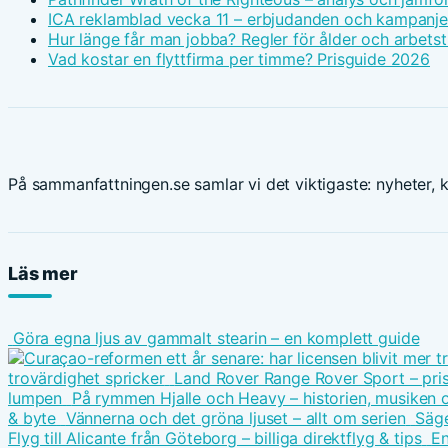
ICA reklamblad vecka 11 – erbjudanden och kampanje
Hur länge får man jobba? Regler för ålder och arbetst
Vad kostar en flyttfirma per timme? Prisguide 2026
På sammanfattningen.se samlar vi det viktigaste: nyheter, ku
Läs mer
Göra egna ljus av gammalt stearin – en komplett guide
trovärdighet spricker
Land Rover Range Rover Sport – pris
lumpen
På rymmen Hjalle och Heavy – historien, musiken 
& byte
Vännerna och det gröna ljuset – allt om serien
Säge
Flyg till Alicante från Göteborg – billiga direktflyg & tips
En