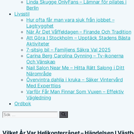
Linda Skugge OnlyFans – Lämnar för pilates i
Berlin
Livsstil
Hur ofta får man vara sjuk från jobbet –
Lagtrygghet
När Är Det Våffeldagen – Firande Och Tradition
Att Göra I Stockholm – Upptäck Stadens Bästa
Aktiviteter
7-sitsig bil – Familjens Säkra Val 2025
Carina Berg Carolina Gynning – Tv-ikonerna
Och Vänskap
Nail Salon Near Me – Hitta Rätt Salong i Ditt
Närområde
Övervintra dahlia i kruka – Säker Vintervård
Med Experttips
Varför Får Man Finnar Som Vuxen – Effektiv
Vägledning
Ordbok
Sök
efter:
Vilket År Var Helikopterrånet – Händelsen I Väs