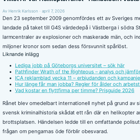
Av Henrik Karlsson · april 7, 2026
Den 23 september 2009 genomfördes ett av Sveriges mest
landade på taket till G4S värdedepå i Västberga i södra 
larmcentraler av explosioner och maskerade män, och ino
miljoner kronor som sedan dess försvunnit spårlöst.
Liknande inlägg
Lediga jobb på Göteborgs universitet – sök här
Pathfinder Wrath of the Righteous – analys och jämfö
ICA reklamblad vecka 11 – erbjudanden och kampanje
Hur länge får man jobba? Regler för ålder och arbetst
Vad kostar en flyttfirma per timme? Prisguide 2026
Rånet blev omedelbart internationell nyhet på grund av si
svensk kriminalhistoria skådat ett rån där en helikopter 
brottsplatsen. Händelsen ledde till en omfattande polisu
frågan om pengarnas öde förblir obesvarad.