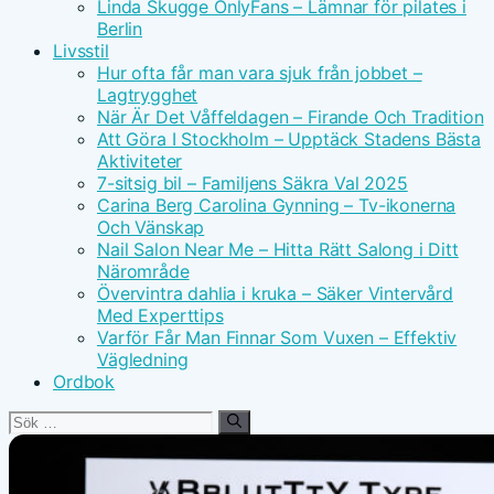
Linda Skugge OnlyFans – Lämnar för pilates i
Berlin
Livsstil
Hur ofta får man vara sjuk från jobbet –
Lagtrygghet
När Är Det Våffeldagen – Firande Och Tradition
Att Göra I Stockholm – Upptäck Stadens Bästa
Aktiviteter
7-sitsig bil – Familjens Säkra Val 2025
Carina Berg Carolina Gynning – Tv-ikonerna
Och Vänskap
Nail Salon Near Me – Hitta Rätt Salong i Ditt
Närområde
Övervintra dahlia i kruka – Säker Vintervård
Med Experttips
Varför Får Man Finnar Som Vuxen – Effektiv
Vägledning
Ordbok
Sök
efter: