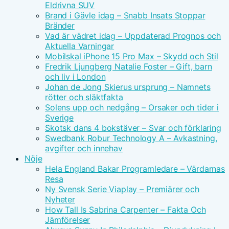
Eldrivna SUV
Brand i Gävle idag – Snabb Insats Stoppar
Bränder
Vad är vädret idag – Uppdaterad Prognos och
Aktuella Varningar
Mobilskal iPhone 15 Pro Max – Skydd och Stil
Fredrik Ljungberg Natalie Foster – Gift, barn
och liv i London
Johan de Jong Skierus ursprung – Namnets
rötter och släktfakta
Solens upp och nedgång – Orsaker och tider i
Sverige
Skotsk dans 4 bokstäver – Svar och förklaring
Swedbank Robur Technology A – Avkastning,
avgifter och innehav
Nöje
Hela England Bakar Programledare – Värdarnas
Resa
Ny Svensk Serie Viaplay – Premiärer och
Nyheter
How Tall Is Sabrina Carpenter – Fakta Och
Jämförelser