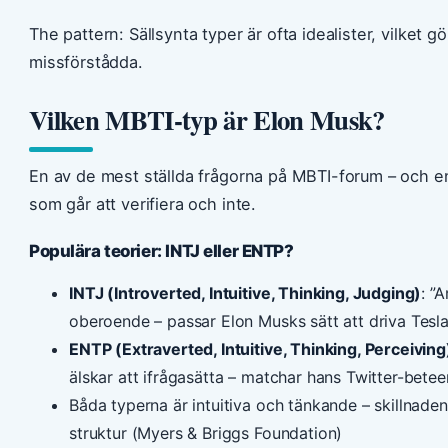
The pattern: Sällsynta typer är ofta idealister, vilket
missförstådda.
Vilken MBTI-typ är Elon Musk?
En av de mest ställda frågorna på MBTI-forum – och e
som går att verifiera och inte.
Populära teorier: INTJ eller ENTP?
INTJ (Introverted, Intuitive, Thinking, Judging)
: ”
oberoende – passar Elon Musks sätt att driva Tes
ENTP (Extraverted, Intuitive, Thinking, Perceiving
älskar att ifrågasätta – matchar hans Twitter-betee
Båda typerna är intuitiva och tänkande – skillnaden
struktur (Myers & Briggs Foundation)