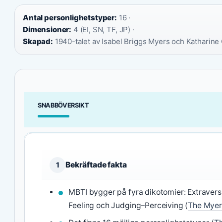
Antal personlighetstyper:
16 ·
Dimensioner:
4 (EI, SN, TF, JP) ·
Skapad:
1940-talet av Isabel Briggs Myers och Katharine
SNABBÖVERSIKT
Bekräftade fakta
1
MBTI bygger på fyra dikotomier: Extraversi
Feeling och Judging–Perceiving (
The Myers