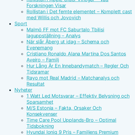
Forskningen Visar
Rollistan i Det femte elementet – Komplett cast
med Willis och Jovovich
Sport
Malmö FF mot FC Saburtalo Tbilisi
laguppställning – Analys
När slår Åberg ut idag – Schema och
Evenemang
Cristiano Ronaldo Alana Martina Dos Santos
Aveiro – Familj
Hur Lång Är En Innebandymatch – Regler Och
Tidsramar
Rayo mot Real Madrid – Matchanalys och
Resultat
Nyheter
1 Watt Led Motsvarar – Effektiv Belysning och
Sparsamhet
M/S Estonia – Fakta, Orsaker Och
Konsekvenser
Time Care Pool Upplands-Bro – Optimal
Tidsbokning
Hyundai Ioniq 9 Pris – Familjens Premium