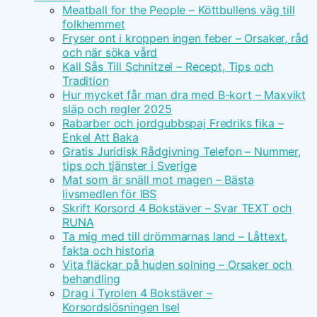
Meatball for the People – Köttbullens väg till
folkhemmet
Fryser ont i kroppen ingen feber – Orsaker, råd
och när söka vård
Kall Sås Till Schnitzel – Recept, Tips och
Tradition
Hur mycket får man dra med B-kort – Maxvikt
släp och regler 2025
Rabarber och jordgubbspaj Fredriks fika –
Enkel Att Baka
Gratis Juridisk Rådgivning Telefon – Nummer,
tips och tjänster i Sverige
Mat som är snäll mot magen – Bästa
livsmedlen för IBS
Skrift Korsord 4 Bokstäver – Svar TEXT och
RUNA
Ta mig med till drömmarnas land – Låttext,
fakta och historia
Vita fläckar på huden solning – Orsaker och
behandling
Drag i Tyrolen 4 Bokstäver –
Korsordslösningen Isel