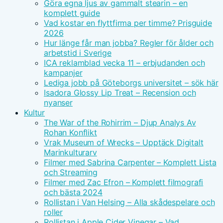
Göra egna ljus av gammalt stearin – en
komplett guide
Vad kostar en flyttfirma per timme? Prisguide
2026
Hur länge får man jobba? Regler för ålder och
arbetstid i Sverige
ICA reklamblad vecka 11 – erbjudanden och
kampanjer
Lediga jobb på Göteborgs universitet – sök här
Isadora Glossy Lip Treat – Recension och
nyanser
Kultur
The War of the Rohirrim – Djup Analys Av
Rohan Konflikt
Vrak Museum of Wrecks – Upptäck Digitalt
Marinkulturarv
Filmer med Sabrina Carpenter – Komplett Lista
och Streaming
Filmer med Zac Efron – Komplett filmografi
och bästa 2024
Rollistan i Van Helsing – Alla skådespelare och
roller
Rollistan i Apple Cider Vinegar – Vad