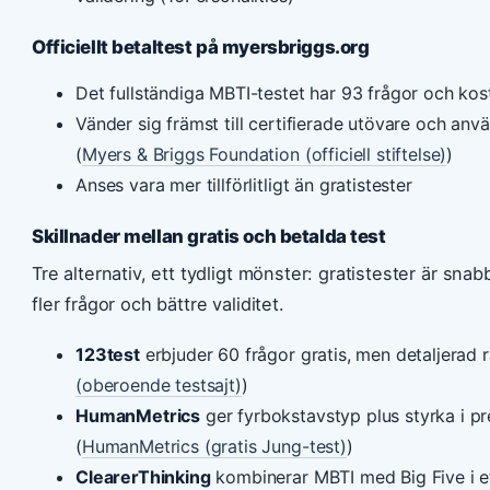
Officiellt betaltest på myersbriggs.org
Det fullständiga MBTI-testet har 93 frågor och ko
Vänder sig främst till certifierade utövare och an
(
Myers & Briggs Foundation (officiell stiftelse)
)
Anses vara mer tillförlitligt än gratistester
Skillnader mellan gratis och betalda test
Tre alternativ, ett tydligt mönster: gratistester är sn
fler frågor och bättre validitet.
123test
erbjuder 60 frågor gratis, men detaljerad r
(oberoende testsajt)
)
HumanMetrics
ger fyrbokstavstyp plus styrka i pr
(
HumanMetrics (gratis Jung-test)
)
ClearerThinking
kombinerar MBTI med Big Five i et