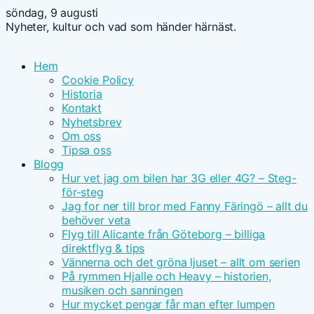
söndag, 9 augusti
Nyheter, kultur och vad som händer härnäst.
Hem
Cookie Policy
Historia
Kontakt
Nyhetsbrev
Om oss
Tipsa oss
Blogg
Hur vet jag om bilen har 3G eller 4G? – Steg-
för-steg
Jag for ner till bror med Fanny Färingö – allt du
behöver veta
Flyg till Alicante från Göteborg – billiga
direktflyg & tips
Vännerna och det gröna ljuset – allt om serien
På rymmen Hjalle och Heavy – historien,
musiken och sanningen
Hur mycket pengar får man efter lumpen