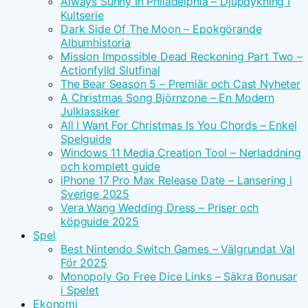
Always Sunny In Philadelphia – Djupdykning I
Kultserie
Dark Side Of The Moon – Epokgörande
Albumhistoria
Mission Impossible Dead Reckoning Part Two –
Actionfylld Slutfinal
The Bear Season 5 – Premiär och Cast Nyheter
A Christmas Song Björnzone – En Modern
Julklassiker
All I Want For Christmas Is You Chords – Enkel
Spelguide
Windows 11 Media Creation Tool – Nerladdning
och komplett guide
iPhone 17 Pro Max Release Date – Lansering i
Sverige 2025
Vera Wang Wedding Dress – Priser och
köpguide 2025
Spel
Best Nintendo Switch Games – Välgrundat Val
För 2025
Monopoly Go Free Dice Links – Säkra Bonusar
i Spelet
Ekonomi