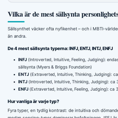
Vilka är de mest sällsynta personlighe
Sällsynthet väcker ofta nyfikenhet – och i MBTI-världe
än andra.
De 4 mest sällsynta typerna: INFJ, ENTJ, INTJ, ENFJ
INFJ
(Introverted, Intuitive, Feeling, Judging): en
sällsynta (Myers & Briggs Foundation)
ENTJ
(Extraverted, Intuitive, Thinking, Judging): c
INTJ
(Introverted, Intuitive, Thinking, Judging): ca
ENFJ
(Extraverted, Intuitive, Feeling, Judging): ca
Hur vanliga är varje typ?
Fyra typer, en tydlig kontrast: de intuitiva och döma
medan sensing-typer dominerar befolkningen. ISFJ är 