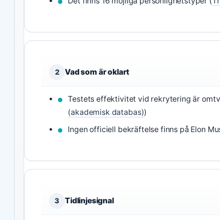
Det finns 16 möjliga personlighetstyper (
T
Vad som är oklart
2
Testets effektivitet vid rekrytering är omt
(akademisk databas)
)
Ingen officiell bekräftelse finns på Elon M
Tidlinjesignal
3