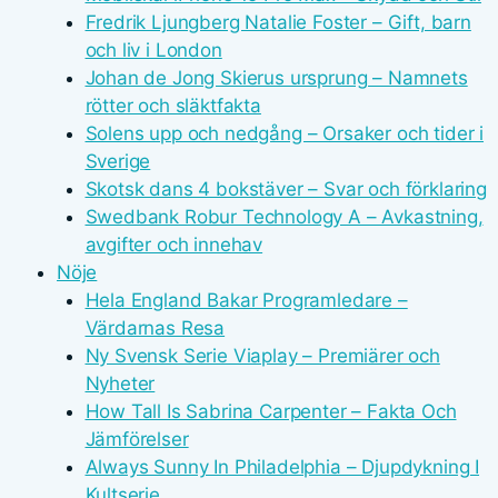
Fredrik Ljungberg Natalie Foster – Gift, barn
och liv i London
Johan de Jong Skierus ursprung – Namnets
rötter och släktfakta
Solens upp och nedgång – Orsaker och tider i
Sverige
Skotsk dans 4 bokstäver – Svar och förklaring
Swedbank Robur Technology A – Avkastning,
avgifter och innehav
Nöje
Hela England Bakar Programledare –
Värdarnas Resa
Ny Svensk Serie Viaplay – Premiärer och
Nyheter
How Tall Is Sabrina Carpenter – Fakta Och
Jämförelser
Always Sunny In Philadelphia – Djupdykning I
Kultserie