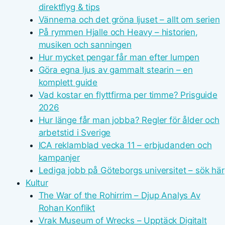
direktflyg & tips
Vännerna och det gröna ljuset – allt om serien
På rymmen Hjalle och Heavy – historien,
musiken och sanningen
Hur mycket pengar får man efter lumpen
Göra egna ljus av gammalt stearin – en
komplett guide
Vad kostar en flyttfirma per timme? Prisguide
2026
Hur länge får man jobba? Regler för ålder och
arbetstid i Sverige
ICA reklamblad vecka 11 – erbjudanden och
kampanjer
Lediga jobb på Göteborgs universitet – sök här
Kultur
The War of the Rohirrim – Djup Analys Av
Rohan Konflikt
Vrak Museum of Wrecks – Upptäck Digitalt