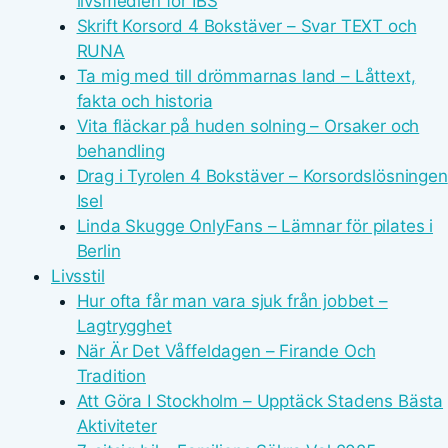
livsmedlen för IBS
Skrift Korsord 4 Bokstäver – Svar TEXT och
RUNA
Ta mig med till drömmarnas land – Låttext,
fakta och historia
Vita fläckar på huden solning – Orsaker och
behandling
Drag i Tyrolen 4 Bokstäver – Korsordslösningen
Isel
Linda Skugge OnlyFans – Lämnar för pilates i
Berlin
Livsstil
Hur ofta får man vara sjuk från jobbet –
Lagtrygghet
När Är Det Våffeldagen – Firande Och
Tradition
Att Göra I Stockholm – Upptäck Stadens Bästa
Aktiviteter