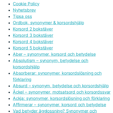
Cookie Policy
Nyhetsbrev
Tipsa oss
Ordbok, synonymer & korsordshjälp
Korsord 2 bokstäver
Korsord 3 bokstäver
Korsord 4 bokstäver
Korsord 5 bokstäver
Aber – synonymer, korsord och betydelse
Absolutism – synonym, betydelse och
korsordshjälp
Absorberar: synonymer, korsordslösning och
förklaring
Absurd – synonym, betydelse och korsordshjälp
Äckel – synonymer, motsatsord och korsordssvar
Ackja: synonymer, korsordslösning och förklaring
Affirmerar – synonymer, korsord och betydelse
Vad betyder ägglossning? Synonymer och