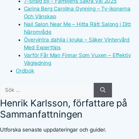
7-sitsig bil – Familjens Säkra Val 2025
Carina Berg Carolina Gynning – Tv-ikonerna
Och Vänskap
Nail Salon Near Me – Hitta Rätt Salong i Ditt
Närområde
Övervintra dahlia i kruka – Säker Vintervård
Med Experttips
Varför Får Man Finnar Som Vuxen – Effektiv
Vägledning
Ordbok
Sök
efter:
Henrik Karlsson, författare på
Sammanfattningen
Utforska senaste uppdateringar och guider.