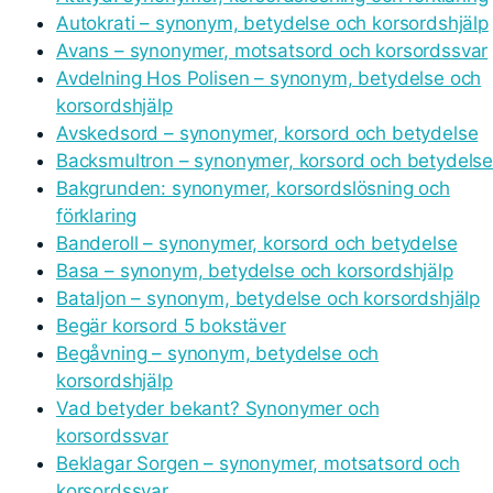
Autokrati – synonym, betydelse och korsordshjälp
Avans – synonymer, motsatsord och korsordssvar
Avdelning Hos Polisen – synonym, betydelse och
korsordshjälp
Avskedsord – synonymer, korsord och betydelse
Backsmultron – synonymer, korsord och betydels
Bakgrunden: synonymer, korsordslösning och
förklaring
Banderoll – synonymer, korsord och betydelse
Basa – synonym, betydelse och korsordshjälp
Bataljon – synonym, betydelse och korsordshjälp
Begär korsord 5 bokstäver
Begåvning – synonym, betydelse och
korsordshjälp
Vad betyder bekant? Synonymer och
korsordssvar
Beklagar Sorgen – synonymer, motsatsord och
korsordssvar