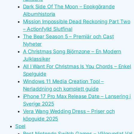
Dark Side Of The Moon – Epokgörande
Albumhistoria
Mission Impossible Dead Reckoning Part Two
– Actionfylld Slutfinal
The Bear Season 5 – Premiär och Cast
Nyheter
A Christmas Song Björnzone – En Modern
Julklassiker
All I Want For Christmas Is You Chords – Enkel
Spelguide
Windows 11 Media Creation Tool –
Nerladdning och komplett guide
iPhone 17 Pro Max Release Date – Lansering i
Sverige 2025
Vera Wang Wedding Dress – Priser och
köpguide 2025
Spel
Best Nintendo Switch Games – Välgrundat Val