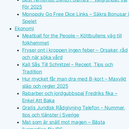
För 2025
Monopoly Go Free Dice Links – Säkra Bonusar i
Spelet
Ekonomi
Meatball for the People – Köttbullens väg till
folkhemmet
Fryser ont i kroppen ingen feber – Orsaker, råd
och när söka vård
Kall Sås Till Schnitzel – Recept, Tips och
Tradition
Hur mycket får man dra med B-kort – Maxvikt
släp och regler 2025
Rabarber och jordgubbspaj Fredriks fika –
Enkel Att Baka
Gratis Juridisk Rådgivning Telefon – Nummer,
tips och tjänster i Sverige
Mat som är snäll mot magen – Bästa